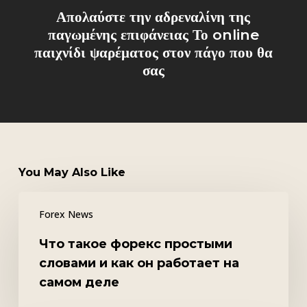
Απολαύστε την αδρεναλίνη της
παγωμένης επιφάνειας Το online
παιχνίδι ψαρέματος στον πάγο που θα
σας
You May Also Like
Что
Forex News
такое
форекс
Что такое форекс простыми
простыми
словами и как он работает на
словами
самом деле
и