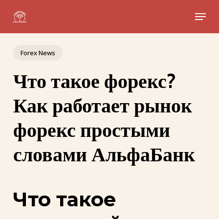
Skip
Menu
to
Close
main
Menu
content
Forex News
Что такое форекс?
Как работает рынок
форекс простыми
словами АльфаБанк
Что такое