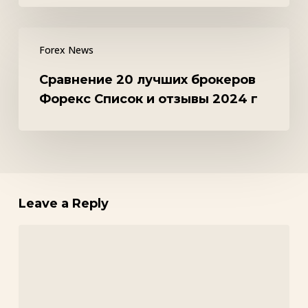
как
он
работает
Сравнение
Forex News
на
20
самом
лучших
Сравнение 20 лучших брокеров
деле
брокеров
Форекс Список и отзывы 2024 г
Форекс
Список
и
отзывы
2024
г
Leave a Reply