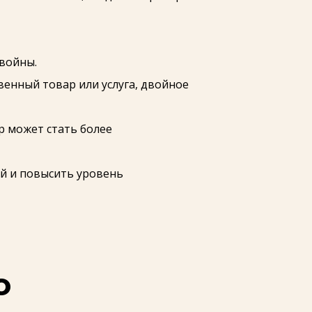
войны.
енный товар или услуга, двойное
р может стать более
й и повысить уровень
о