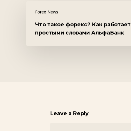
Что
Forex News
такое
форекс?
Что такое форекс? Как работае
простыми словами АльфаБанк
Как
работает
рынок
форекс
простыми
словами
АльфаБанк
Leave a Reply