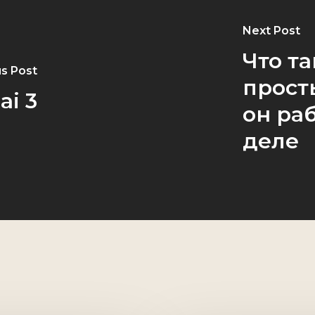
Next Post
Что т
s Post
прост
ai 3
он ра
деле