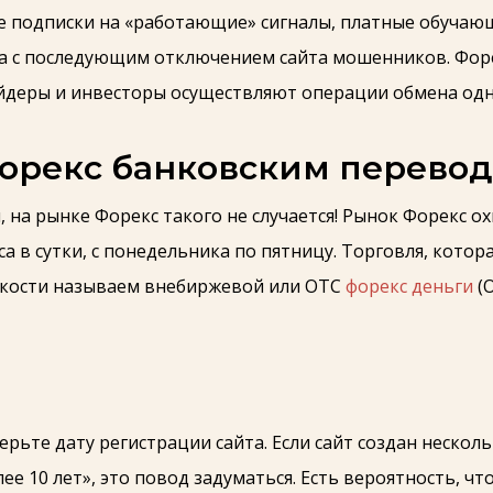
е подписки на «работающие» сигналы, платные обучаю
ода с последующим отключением сайта мошенников. Фор
йдеры и инвесторы осуществляют операции обмена одн
Форекс банковским перево
 на рынке Форекс такого не случается! Рынок Форекс о
а в сутки, с понедельника по пятницу. Торговля, котор
раткости называем внебиржевой или OTC
форекс деньги
(O
ьте дату регистрации сайта. Если сайт создан несколь
ее 10 лет», это повод задуматься. Есть вероятность, чт