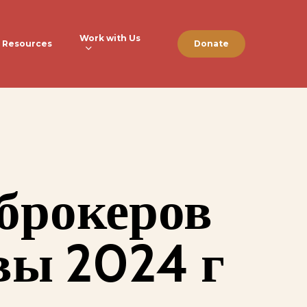
Work with Us
Resources
Donate
брокеров
вы 2024 г