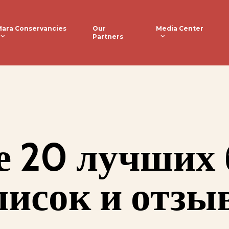
ara Conservancies
Media Center
Our
Partners
е 20 лучших 
исок и отзы