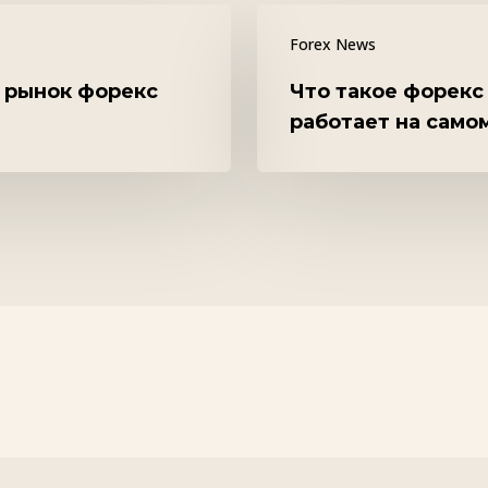
Что
Forex News
такое
форекс
т рынок форекс
Что такое форекс
работает на само
простыми
словами
и
как
он
работает
на
самом
деле