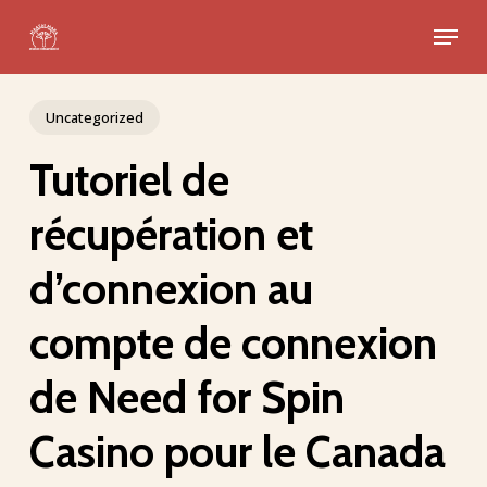
Skip
Menu
to
Close
main
Menu
content
Uncategorized
Tutoriel de
récupération et
d’connexion au
compte de connexion
de Need for Spin
Casino pour le Canada