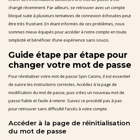
changé récemment. Par ailleurs, se retrouver avec un compte
bloqué suite à plusieurs tentatives de connexion échouées peut
être très frustrant. En étant informés de ces problèmes, nous
sommes mieux équipés pour accéder à notre compte en toute
simplicité et bénéficier d’une expérience sans soucis.
Guide étape par étape pour
changer votre mot de passe
Pour réinitialiser votre mot de passe Spin Casino, il est essentiel
de suivre les instructions correctes. Accédez à la page de
modification du mot de passe, puis créez un nouveau mot de
passe fiable et facile à retenir. Suivez ce procédé pas à pas
pour retrouver sans difficulté l’accès à votre compte.
Accéder à la page de réinitialisation
du mot de passe