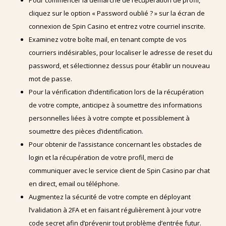
Pour commencer la démarche de récupération de profil,
cliquez sur le option « Password oublié ? » sur la écran de
connexion de Spin Casino et entrez votre courriel inscrite.
Examinez votre boîte mail, en tenant compte de vos
courriers indésirables, pour localiser le adresse de reset du
password, et sélectionnez dessus pour établir un nouveau
mot de passe.
Pour la vérification d’identification lors de la récupération
de votre compte, anticipez à soumettre des informations
personnelles liées à votre compte et possiblement à
soumettre des pièces d’identification.
Pour obtenir de l’assistance concernant les obstacles de
login et la récupération de votre profil, merci de
communiquer avec le service client de Spin Casino par chat
en direct, email ou téléphone.
Augmentez la sécurité de votre compte en déployant
l’validation à 2FA et en faisant régulièrement à jour votre
code secret afin d’prévenir tout problème d’entrée futur.