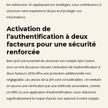
les mémoriser. En appliquant ces stratégies, vous contribuerez à
sécuriser votre expérience de jeu et à protéger vos
informations.
Activation de
l’authentification à deux
facteurs pour une sécurité
renforcée
Bien qu’il soit essentiel de sécuriser son compte Spin Casino
avec un mot de passe robuste, l’activation de l’authentification à
deux facteurs (2FA) offre une protection additionnelle non
négligeable. Les atouts de la 2FA sont considérables : en mettant
en œuvre une vérification par une méthode secondaire, comme
un SMS ou une application d’authentification, nous réduisons
significativement le risque d’accès non autorisé à notre compte.