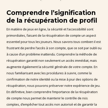
Comprendre l’signification
de la récupération de profil
En matière de jeux en ligne, la sécurité et l’accessibilité sont
primordiales, faisant de la récupération de compte un aspect
essentiel pour tous les joueurs. Nous savons tous combien il est
frustrant de perdre l’accès à son compte, que ce soit par oubli ou
à cause d’un problème inattendu. Comprendre la méthode de
récupération garantit non seulement un accès immédiat, mais
augmente également la sécurité générale de votre compte. En
nous familiarisant avec les procédures à suivre, comme la
confirmation de notre identité ou la mise à jour des options de
récupération, nous pouvons préserver notre expérience de jeu.
En définitive, bien comprendre l’importance de la récupération
de compte nous permet de maintenir le contrôle de nos
comptes, d’empêcher tout accès non autorisé et de garantir la