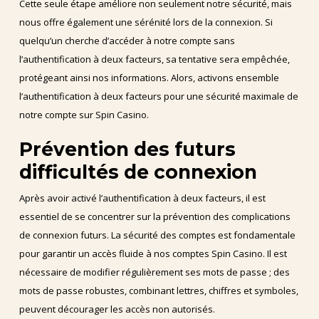
Cette seule étape améliore non seulement notre sécurité, mais
nous offre également une sérénité lors de la connexion. Si
quelqu’un cherche d’accéder à notre compte sans
l’authentification à deux facteurs, sa tentative sera empêchée,
protégeant ainsi nos informations. Alors, activons ensemble
l’authentification à deux facteurs pour une sécurité maximale de
notre compte sur Spin Casino.
Prévention des futurs
difficultés de connexion
Après avoir activé l’authentification à deux facteurs, il est
essentiel de se concentrer sur la prévention des complications
de connexion futurs. La sécurité des comptes est fondamentale
pour garantir un accès fluide à nos comptes Spin Casino. Il est
nécessaire de modifier régulièrement ses mots de passe ; des
mots de passe robustes, combinant lettres, chiffres et symboles,
peuvent décourager les accès non autorisés.