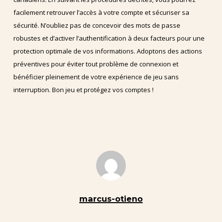
facilement retrouver l’accès à votre compte et sécuriser sa
sécurité. N’oubliez pas de concevoir des mots de passe
robustes et d’activer l’authentification à deux facteurs pour une
protection optimale de vos informations. Adoptons des actions
préventives pour éviter tout problème de connexion et
bénéficier pleinement de votre expérience de jeu sans
interruption. Bon jeu et protégez vos comptes !
marcus-otieno