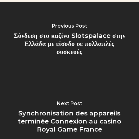
Previous Post
Σύνδεση στο καζίνο Slotspalace στην
Ελλάδα με είσοδο σε πολλαπλές
συσκευές
Next Post
Synchronisation des appareils
terminée Connexion au casino
Royal Game France