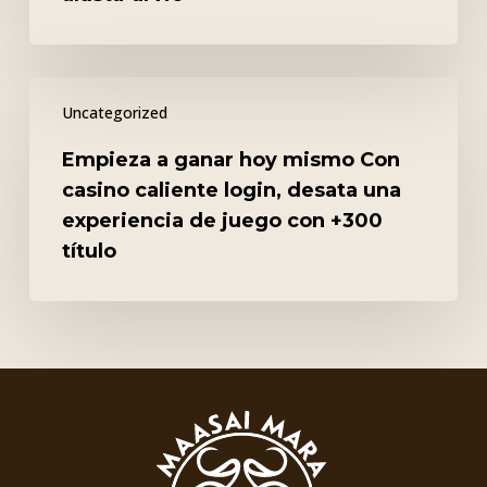
alusta-
arvio
Empieza
Uncategorized
a
ganar
Empieza a ganar hoy mismo Con
hoy
casino caliente login, desata una
mismo
experiencia de juego con +300
Con
título
casino
caliente
login,
desata
una
experiencia
de
juego
con