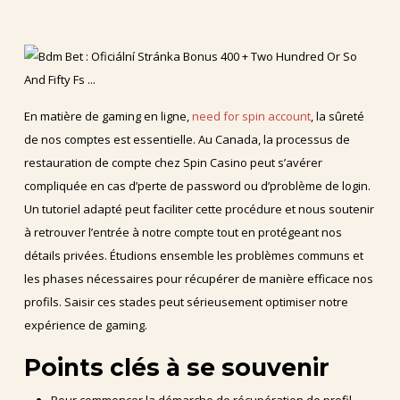
En matière de gaming en ligne,
need for spin account
, la sûreté
de nos comptes est essentielle. Au Canada, la processus de
restauration de compte chez Spin Casino peut s’avérer
compliquée en cas d’perte de password ou d’problème de login.
Un tutoriel adapté peut faciliter cette procédure et nous soutenir
à retrouver l’entrée à notre compte tout en protégeant nos
détails privées. Étudions ensemble les problèmes communs et
les phases nécessaires pour récupérer de manière efficace nos
profils. Saisir ces stades peut sérieusement optimiser notre
expérience de gaming.
Points clés à se souvenir