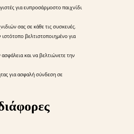
ογιστές για ευπροσάρμοστο παιχνίδι
ιδιών σας σε κάθε τις συσκευές.
ν ιστότοπο βελτιστοποιημένο για
ν ασφάλεια και να βελτιώνετε την
τας για ασφαλή σύνδεση σε
διάφορες