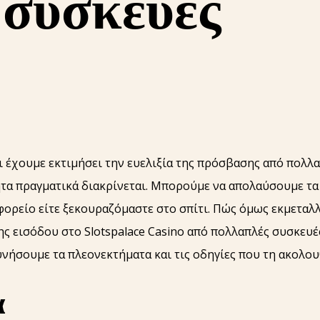
 συσκευές
 έχουμε εκτιμήσει την ευελιξία της πρόσβασης από πολλ
τητα πραγματικά διακρίνεται. Μπορούμε να απολαύσουμε τα
ορείο είτε ξεκουραζόμαστε στο σπίτι. Πώς όμως εκμεταλ
ης εισόδου στο Slotspalace Casino από πολλαπλές συσκευέ
υνήσουμε τα πλεονεκτήματα και τις οδηγίες που τη ακολου
α