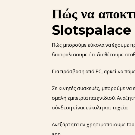
Πώς να αποκτ
Slotspalace 
Πώς μπορούμε εύκολα να έχουμε πρό
διασφαλίσουμε ότι διαθέτουμε σταθε
Για πρόσβαση από PC, αρκεί να πάμε
Σε κινητές συσκευές, μπορούμε να ε
ομαλή εμπειρία παιχνιδιού. Αναζητή
σύνδεση είναι εύκολη και ταχεία.
Ανεξάρτητα αν χρησιμοποιούμε table
app.