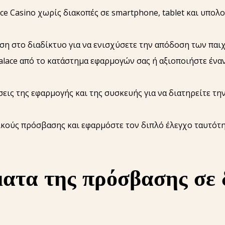
ce Casino χωρίς διακοπές σε smartphone, tablet και υπολ
η στο διαδίκτυο για να ενισχύσετε την απόδοση των παιχν
alace από το κατάστημα εφαρμογών σας ή αξιοποιήστε ένα
σεις της εφαρμογής και της συσκευής για να διατηρείτε τη
κούς πρόσβασης και εφαρμόστε τον διπλό έλεγχο ταυτότη
ατα της πρόσβασης σε 