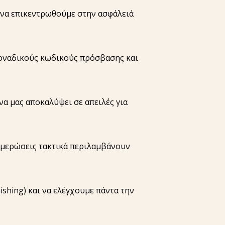
 να επικεντρωθούμε στην ασφάλειά
μοναδικούς κωδικούς πρόσβασης και
να μας αποκαλύψει σε απειλές για
ημερώσεις τακτικά περιλαμβάνουν
ishing) και να ελέγχουμε πάντα την