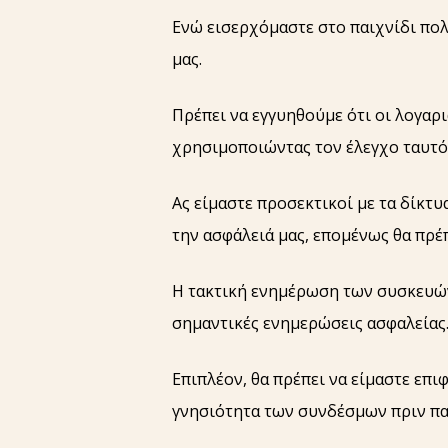
Ενώ εισερχόμαστε στο παιχνίδι πολ
μας.
Πρέπει να εγγυηθούμε ότι οι λογα
χρησιμοποιώντας τον έλεγχο ταυτό
Ας είμαστε προσεκτικοί με τα δίκτυ
την ασφάλειά μας, επομένως θα πρέ
Η τακτική ενημέρωση των συσκευών
σημαντικές ενημερώσεις ασφαλείας
Επιπλέον, θα πρέπει να είμαστε επι
γνησιότητα των συνδέσμων πριν π