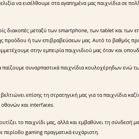
ελιξία να εισέλθουμε στα αγαπημένα μας παιχνίδια σε πολ
ίς διακοπές μεταξύ των smartphone, των tablet και των 
ης προόδου ή των επιβραβεύσεων μας. Αυτό το βαθμός πρ
μμετέχουμε στην εμπειρία παιχνιδιού μας όταν και οπου
α παίζουμε συναρπαστικά παιχνίδια κουλοχέρηδων ενώ τω
ελτιώνει επίσης τη στρατηγική μας για τα παιχνίδια καζί
θονών και interfaces.
λουτίζει το παιχνίδι μας, αλλά και εμβαθύνει τη σύνδεσή 
άθε περίοδο gaming πραγματικά ευχάριστη.