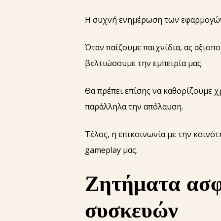
Η συχνή ενημέρωση των εφαρμογών 
Όταν παίζουμε παιχνίδια, ας αξιοπ
βελτιώσουμε την εμπειρία μας.
Θα πρέπει επίσης να καθορίζουμε χ
παράλληλα την απόλαυση.
Τέλος, η επικοινωνία με την κοινό
gameplay μας.
Ζητήματα ασφ
συσκευών