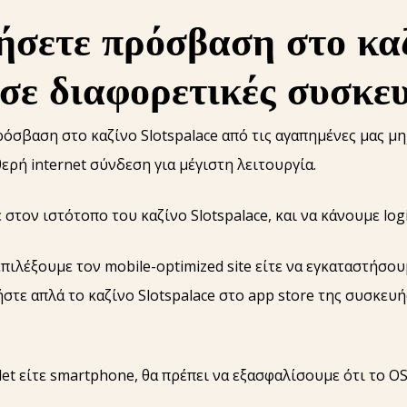
ήσετε πρόσβαση στο κα
σε διαφορετικές συσκε
σβαση στο καζίνο Slotspalace από τις αγαπημένες μας μη
ρή internet σύνδεση για μέγιστη λειτουργία.
 στον ιστότοπο του καζίνο Slotspalace, και να κάνουμε log
πιλέξουμε τον mobile-optimized site είτε να εγκαταστήσο
στε απλά το καζίνο Slotspalace στο app store της συσκευή
t είτε smartphone, θα πρέπει να εξασφαλίσουμε ότι το OS 