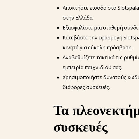
Αποκτήστε είσοδο στο Slotspala
στην Ελλάδα.
Εξασφαλίστε μια σταθερή σύνδεσ
Κατεβάστε την εφαρμογή Slotsp
κινητά για εύκολη πρόσβαση.
Αναβαθμίζετε τακτικά τις ρυθμί
εμπειρία παιχνιδιού σας.
Χρησιμοποιήστε δυνατούς κωδι
διάφορες συσκευές.
Τα πλεονεκτήμ
συσκευές