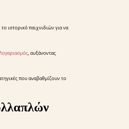
 το ιστορικό παιχνιδιών για να
 Λογαριασμός
, αυξάνοντας
ατηγικές που αναβαθμίζουν το
ολλαπλών