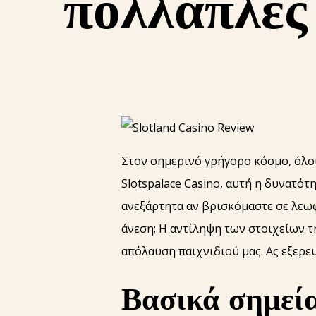
πολλαπλές
Στον σημερινό γρήγορο κόσμο, όλοι
Slotspalace Casino, αυτή η δυνατό
ανεξάρτητα αν βρισκόμαστε σε λεωφ
άνεση; Η αντίληψη των στοιχείων τ
απόλαυση παιχνιδιού μας. Ας εξερε
Βασικά σημεί