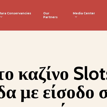
ara Conservancies
Media Center
Our
Partners
ο καζίνο Slot
α με είσοδο 