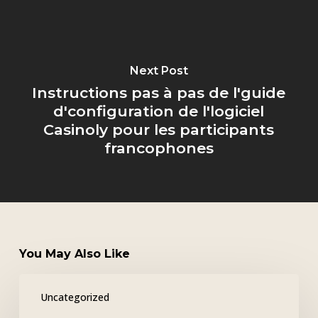
Next Post
Instructions pas à pas de l'guide
d'configuration de l'logiciel
Casinoly pour les participants
francophones
You May Also Like
Tuohi
Uncategorized
Casino