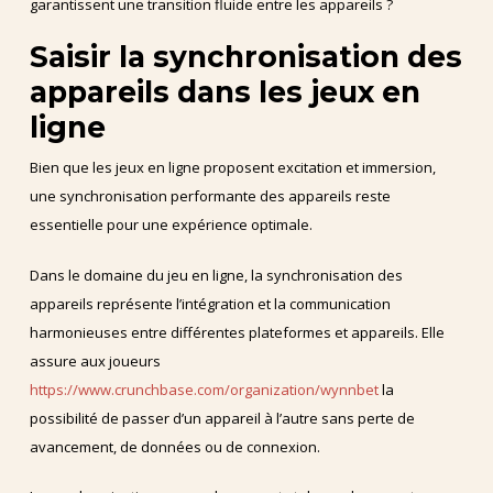
garantissent une transition fluide entre les appareils ?
Saisir la synchronisation des
appareils dans les jeux en
ligne
Bien que les jeux en ligne proposent excitation et immersion,
une synchronisation performante des appareils reste
essentielle pour une expérience optimale.
Dans le domaine du jeu en ligne, la synchronisation des
appareils représente l’intégration et la communication
harmonieuses entre différentes plateformes et appareils. Elle
assure aux joueurs
https://www.crunchbase.com/organization/wynnbet
la
possibilité de passer d’un appareil à l’autre sans perte de
avancement, de données ou de connexion.