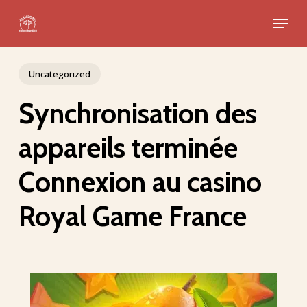
Skip
Menu
to
Close
main
Menu
content
Uncategorized
Synchronisation des
appareils terminée
Connexion au casino
Royal Game France