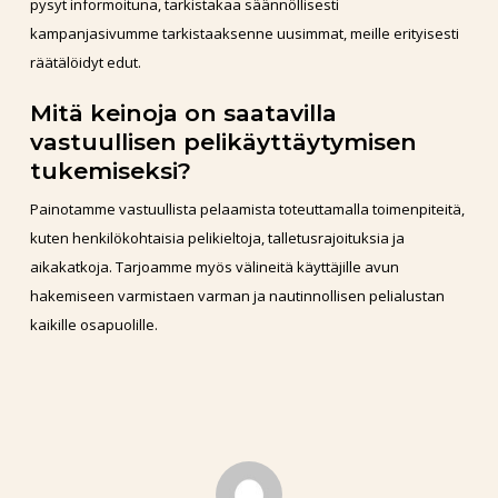
pysyt informoituna, tarkistakaa säännöllisesti
kampanjasivumme tarkistaaksenne uusimmat, meille erityisesti
räätälöidyt edut.
Mitä keinoja on saatavilla
vastuullisen pelikäyttäytymisen
tukemiseksi?
Painotamme vastuullista pelaamista toteuttamalla toimenpiteitä,
kuten henkilökohtaisia pelikieltoja, talletusrajoituksia ja
aikakatkoja. Tarjoamme myös välineitä käyttäjille avun
hakemiseen varmistaen varman ja nautinnollisen pelialustan
kaikille osapuolille.