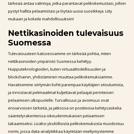
tärkeää antaa valintoja, jotka parantavat pelikokemustasi, jolloin
pystyt hallita pelaamistasi ja löytää uusia suosikkeja. Liity
mukaan ja kokeile mahdollisuuksiin!
Nettikasinoiden tulevaisuus
Suomessa
Tulevaisuuteen katsoessamme on tärkeää pohtia, miten
nettikasinoiden ympäristö Suomessa kehittyy.
Huipputeknologioiden, kuten virtuaalitodellisuuden ja
blockchainin, yhdistäminen muuttaa pelikokemuksiamme.
Havaitsemme siirtymän kohti parempaa käyttäjien sitoutumista,
ja innostavat pelimaailmat kuljettavat pelaajat perinteisen
pelaamisen ulkopuolelle. Turvallisuus ja avoimuus ovat
ensiarvoisen tärkeitä, ja jatkossa on positiivisia kehitysaskelia
sääntelyrakenteissa oikeudenmukaisen pelaamisen
takaamiseksi. Lisäksi yksilöllisistä pelikokemuksista muodostuu
normi, jossa data-analytiikkaa käytetään mieltymystemme