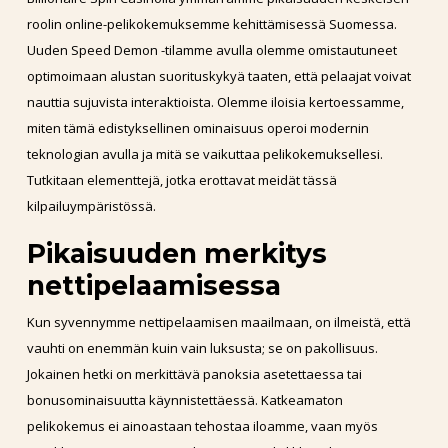
roolin online-pelikokemuksemme kehittämisessä Suomessa.
Uuden Speed Demon -tilamme avulla olemme omistautuneet
optimoimaan alustan suorituskykyä taaten, että pelaajat voivat
nauttia sujuvista interaktioista. Olemme iloisia kertoessamme,
miten tämä edistyksellinen ominaisuus operoi modernin
teknologian avulla ja mitä se vaikuttaa pelikokemuksellesi.
Tutkitaan elementtejä, jotka erottavat meidät tässä
kilpailuympäristössä.
Pikaisuuden merkitys
nettipelaamisessa
Kun syvennymme nettipelaamisen maailmaan, on ilmeistä, että
vauhti on enemmän kuin vain luksusta; se on pakollisuus.
Jokainen hetki on merkittävä panoksia asetettaessa tai
bonusominaisuutta käynnistettäessä. Katkeamaton
pelikokemus ei ainoastaan tehostaa iloamme, vaan myös