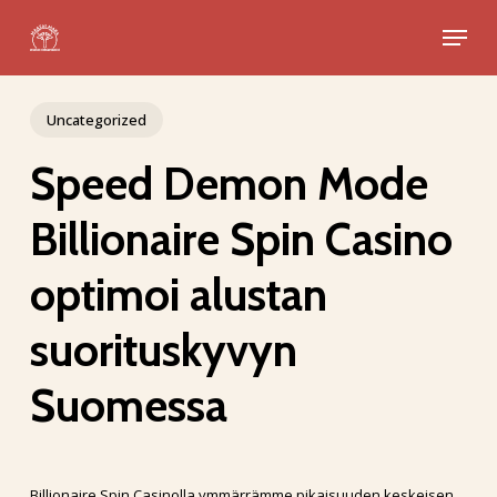
Skip
Menu
to
Close
main
Menu
content
Uncategorized
Speed Demon Mode
Billionaire Spin Casino
optimoi alustan
suorituskyvyn
Suomessa
Billionaire Spin Casinolla ymmärrämme pikaisuuden keskeisen