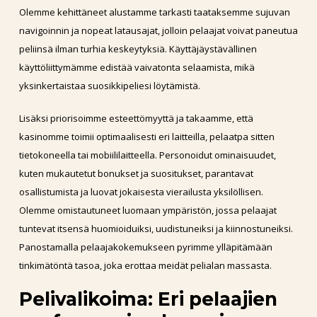
Olemme kehittäneet alustamme tarkasti taataksemme sujuvan
navigoinnin ja nopeat latausajat, jolloin pelaajat voivat paneutua
peliinsä ilman turhia keskeytyksiä. Käyttäjäystävällinen
käyttöliittymämme edistää vaivatonta selaamista, mikä
yksinkertaistaa suosikkipeliesi löytämistä.
Lisäksi priorisoimme esteettömyyttä ja takaamme, että
kasinomme toimii optimaalisesti eri laitteilla, pelaatpa sitten
tietokoneella tai mobiililaitteella. Personoidut ominaisuudet,
kuten mukautetut bonukset ja suositukset, parantavat
osallistumista ja luovat jokaisesta vierailusta yksilöllisen.
Olemme omistautuneet luomaan ympäristön, jossa pelaajat
tuntevat itsensä huomioiduiksi, uudistuneiksi ja kiinnostuneiksi.
Panostamalla pelaajakokemukseen pyrimme ylläpitämään
tinkimätöntä tasoa, joka erottaa meidät pelialan massasta.
Pelivalikoima: Eri pelaajien