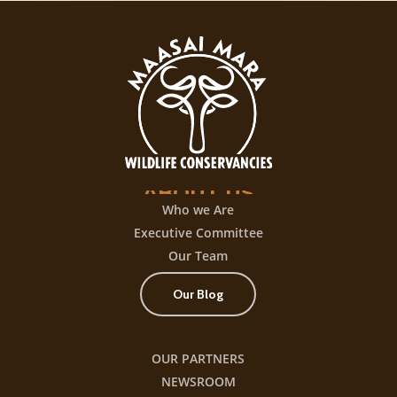
una
experiencia
de
juego
con
+300
título
ABOUT
US
Who we Are
Executive Committee
Our Team
Our Blog
OUR PARTNERS
NEWSROOM