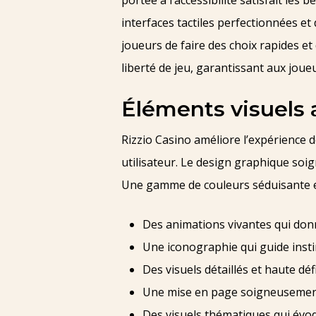
portée à l’accessibilité satisfait les
interfaces tactiles perfectionnées et
joueurs de faire des choix rapides et 
liberté de jeu, garantissant aux jou
Éléments visuels 
Rizzio Casino améliore l’expérience d
utilisateur. Le design graphique soi
Une gamme de couleurs séduisante enc
Des animations vivantes qui don
Une iconographie qui guide inst
Des visuels détaillés et haute déf
Une mise en page soigneusement
Des visuels thématiques qui évoq