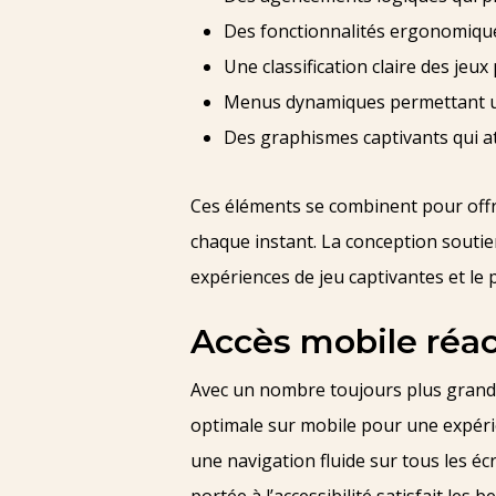
Des fonctionnalités ergonomiques 
Une classification claire des jeu
Menus dynamiques permettant un
Des graphismes captivants qui at
Ces éléments se combinent pour offri
chaque instant. La conception souti
expériences de jeu captivantes et le 
Accès mobile réac
Avec un nombre toujours plus grand d
optimale sur mobile pour une expéri
une navigation fluide sur tous les éc