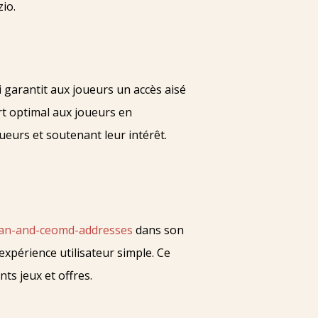
io.
i garantit aux joueurs un accès aisé
rt optimal aux joueurs en
ueurs et soutenant leur intérêt.
man-and-ceomd-addresses
dans son
xpérience utilisateur simple. Ce
ts jeux et offres.