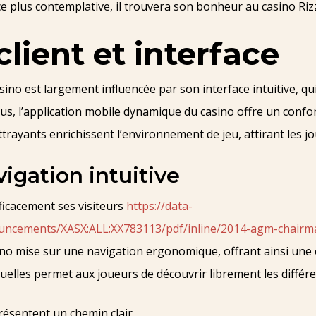
ce plus contemplative, il trouvera son bonheur au casino Rizz
lient et interface
asino est largement influencée par son interface intuitive, qu
lus, l’application mobile dynamique du casino offre un confo
rayants enrichissent l’environnement de jeu, attirant les jo
igation intuitive
ficacement ses visiteurs
https://data-
ouncements/XASX:ALL:XX783113/pdf/inline/2014-agm-chair
no mise sur une navigation ergonomique, offrant ainsi une e
tuelles permet aux joueurs de découvrir librement les différen
ésentent un chemin clair