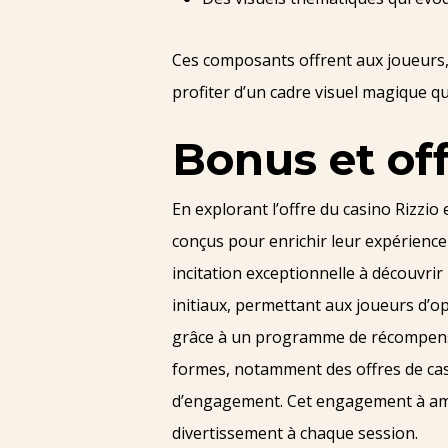
Ces composants offrent aux joueurs, 
profiter d’un cadre visuel magique q
Bonus et of
En explorant l’offre du casino Rizzi
conçus pour enrichir leur expérience
incitation exceptionnelle à découvr
initiaux, permettant aux joueurs d’opt
grâce à un programme de récompense
formes, notamment des offres de cash
d’engagement. Cet engagement à améli
divertissement à chaque session.