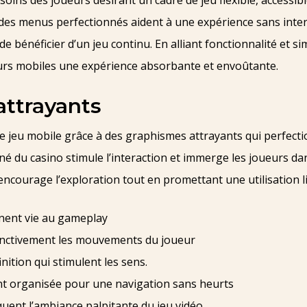
 besoins des joueurs désirant un cadre de jeu flexible, access
 des menus perfectionnés aident à une expérience sans interr
de bénéficier d’un jeu continu. En alliant fonctionnalité et si
eurs mobiles une expérience absorbante et envoûtante.
attrayants
e jeu mobile grâce à des graphismes attrayants qui perfectio
gné du casino stimule l’interaction et immerge les joueurs 
ourage l’exploration tout en promettant une utilisation lim
nent vie au gameplay
inctivement les mouvements du joueur
inition qui stimulent les sens.
 organisée pour une navigation sans heurts
uent l’ambiance palpitante du jeu vidéo