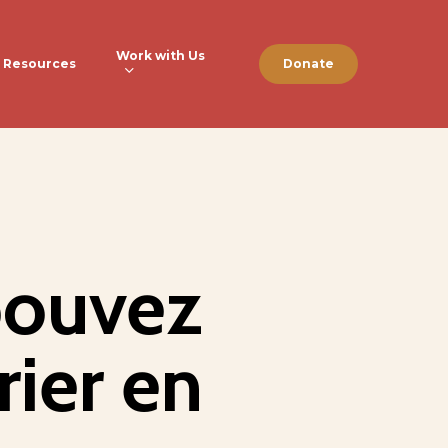
Work with Us
Resources
Donate
 pouvez
rier en