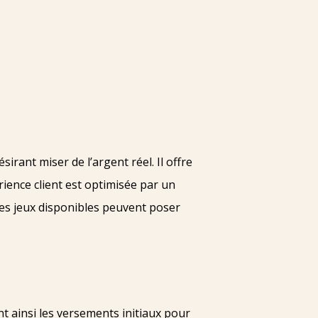
rant miser de l’argent réel. Il offre
rience client est optimisée par un
 des jeux disponibles peuvent poser
t ainsi les versements initiaux pour