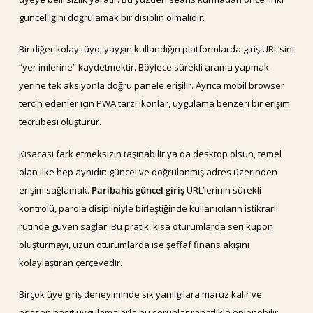
güncelliğini doğrulamak bir disiplin olmalıdır.
Bir diğer kolay tüyo, yaygın kullandığın platformlarda giriş URL’sini
“yer imlerine” kaydetmektir. Böylece sürekli arama yapmak
yerine tek aksiyonla doğru paneIe erişilir. Ayrıca mobil browser
tercih edenler için PWA tarzı ikonlar, uygulama benzeri bir erişim
tecrübesi oluşturur.
Kısacası fark etmeksizin taşınabilir ya da desktop olsun, temel
olan ilke hep aynıdır: güncel ve doğrulanmış adres üzerinden
erişim sağlamak.
Paribahis güncel giriş
URL’lerinin sürekli
kontrolü, parola disipliniyle birleştiğinde kullanıcıların istikrarlı
rutinde güven sağlar. Bu pratik, kısa oturumlarda seri kupon
oluşturmayı, uzun oturumlarda ise şeffaf finans akışını
kolaylaştıran çerçevedir.
Birçok üye giriş deneyiminde sık yanılgılara maruz kalır ve
esasen basit uygulamalarla bu sorunlar rahatlıkla önlenebilir.