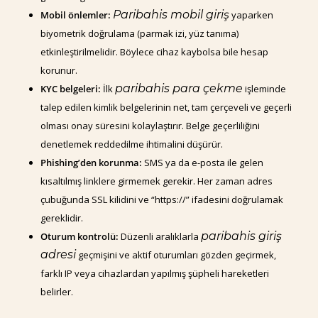
Paribahis mobil giriş
Mobil önlemler:
yaparken
biyometrik doğrulama (parmak izi, yüz tanıma)
etkinleştirilmelidir. Böylece cihaz kaybolsa bile hesap
korunur.
paribahis para çekme
KYC belgeleri:
İlk
işleminde
talep edilen kimlik belgelerinin net, tam çerçeveli ve geçerli
olması onay süresini kolaylaştırır. Belge geçerliliğini
denetlemek reddedilme ihtimalini düşürür.
Phishing’den korunma:
SMS ya da e-posta ile gelen
kısaltılmış linklere girmemek gerekir. Her zaman adres
çubuğunda SSL kilidini ve “https://” ifadesini doğrulamak
gereklidir.
paribahis giriş
Oturum kontrolü:
Düzenli aralıklarla
adresi
geçmişini ve aktif oturumları gözden geçirmek,
farklı IP veya cihazlardan yapılmış şüpheli hareketleri
belirler.