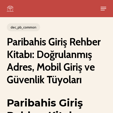
Skip
Menu
to
Close
main
Menu
content
dec_pb_common
Paribahis Giriş Rehber
Kitabı: Doğrulanmış
Adres, Mobil Giriş ve
Güvenlik Tüyoları
Paribahis Giriş