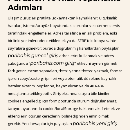
Adımları
Ulaşım pürüzleri pratikte üç kaynaktan kaynaklanır: URL/kimlik
hataları, istemci/arayüz boyutundaki sorunlar ve internet servis
tarafındaki engellemeler. Adres tarafında en sık problem, eski
bir linki yer imlerinden tetiklemek ya da SERP’teki kopya sahte
sayfalara gitmektir; burada doğrulanmış kanallardan paylaşılan
paribahis güncel giriş
adreslerini kullanmak ve adres
paribahis.com giriş
çubuğunda “
” etiketini aynen görmek
fark getirir. Yazım sapmaları, “http” yerine “https” yazmak, format
içeren copy/paste girişimleri veya otomatik düzeltme kaynaklı
hatalar aktarım loop’larına, beyaz ekran ya da 403/404
mesajlarına tetikleyebilir. Giriş ekranına ulaşsa bile kimileri
cookies engellediği için form post’unda oturum doğrulanamaz;
tarayıcı ayarlarında cookie/localStorage haklarını aktif etmek ve
eklentilerin oturum çerezlerini bölmediğinden emin olmak
paribahis yeni giriş
gerekir. Yeni hesaplar için paylaşılan