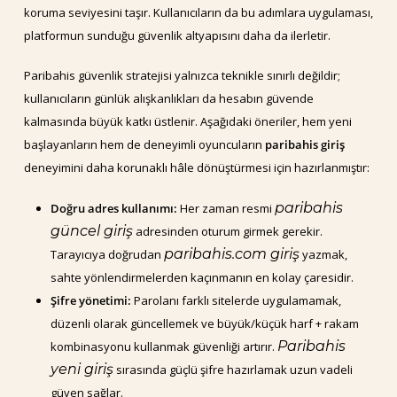
koruma seviyesini taşır. Kullanıcıların da bu adımlara uygulaması,
platformun sunduğu güvenlik altyapısını daha da ilerletir.
Paribahis güvenlik stratejisi yalnızca teknikle sınırlı değildir;
kullanıcıların günlük alışkanlıkları da hesabın güvende
kalmasında büyük katkı üstlenir. Aşağıdaki öneriler, hem yeni
başlayanların hem de deneyimli oyuncuların
paribahis giriş
deneyimini daha korunaklı hâle dönüştürmesi için hazırlanmıştır:
paribahis
Doğru adres kullanımı:
Her zaman resmi
güncel giriş
adresinden oturum girmek gerekir.
paribahis.com giriş
Tarayıcıya doğrudan
yazmak,
sahte yönlendirmelerden kaçınmanın en kolay çaresidir.
Şifre yönetimi:
Parolanı farklı sitelerde uygulamamak,
düzenli olarak güncellemek ve büyük/küçük harf + rakam
Paribahis
kombinasyonu kullanmak güvenliği artırır.
yeni giriş
sırasında güçlü şifre hazırlamak uzun vadeli
güven sağlar.