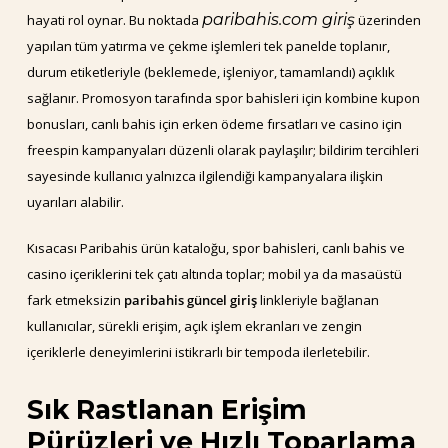
paribahis.com giriş
hayati rol oynar. Bu noktada
üzerinden
yapılan tüm yatırma ve çekme işlemleri tek panelde toplanır,
durum etiketleriyle (beklemede, işleniyor, tamamlandı) açıklık
sağlanır. Promosyon tarafında spor bahisleri için kombine kupon
bonusları, canlı bahis için erken ödeme fırsatları ve casino için
freespin kampanyaları düzenli olarak paylaşılır; bildirim tercihleri
sayesinde kullanıcı yalnızca ilgilendiği kampanyalara ilişkin
uyarıları alabilir.
Kısacası Paribahis ürün kataloğu, spor bahisleri, canlı bahis ve
casino içeriklerini tek çatı altında toplar; mobil ya da masaüstü
fark etmeksizin
paribahis güncel giriş
linkleriyle bağlanan
kullanıcılar, sürekli erişim, açık işlem ekranları ve zengin
içeriklerle deneyimlerini istikrarlı bir tempoda ilerletebilir.
Sık Rastlanan Erişim
Pürüzleri ve Hızlı Toparlama