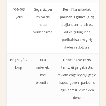
404/403
Geçersiz yer
Resmî kanallardaki
uyarısı
imi ya da
paribahis güncel giriş
hatalı
bağlantısını tercih et;
yönlendirme
adres çubuğunda
paribahis.com giriş
ifadesini doğrula.
Boş sayfa /
Hatalı
Önbellek ve çerez
loop
önbellek,
temizliği gerçekleştir;
katı
reklam engelleyiciyi geçici
eklentiler
kapat; güvenli paribahis
giriş adresi ile yeniden
dene.