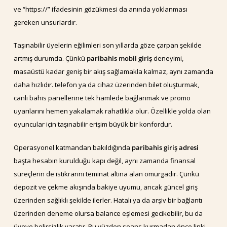
ve “https://” ifadesinin gözükmesi da anında yoklanması
gereken unsurlardır.
Taşınabilir üyelerin eğilimleri son yıllarda göze çarpan şekilde
artmış durumda. Çünkü
paribahis mobil giriş
deneyimi,
masaüstü kadar geniş bir akış sağlamakla kalmaz, aynı zamanda
daha hızlıdır. telefon ya da cihaz üzerinden bilet oluşturmak,
canlı bahis panellerine tek hamlede bağlanmak ve promo
uyarılarını hemen yakalamak rahatlıkla olur. Özellikle yolda olan
oyuncular için taşınabilir erişim büyük bir konfordur.
Operasyonel katmandan bakıldığında
paribahis giriş adresi
başta hesabın kurulduğu kapı değil, aynı zamanda finansal
süreçlerin de istikrarını teminat altına alan omurgadır. Çünkü
depozit ve çekme akışında bakiye uyumu, ancak güncel giriş
üzerinden sağlıklı şekilde ilerler. Hatalı ya da arşiv bir bağlantı
üzerinden deneme olursa balance eşlemesi gecikebilir, bu da
üyeye belirsizlik yaratır. Bu yüzden seans kurmadan önce linki