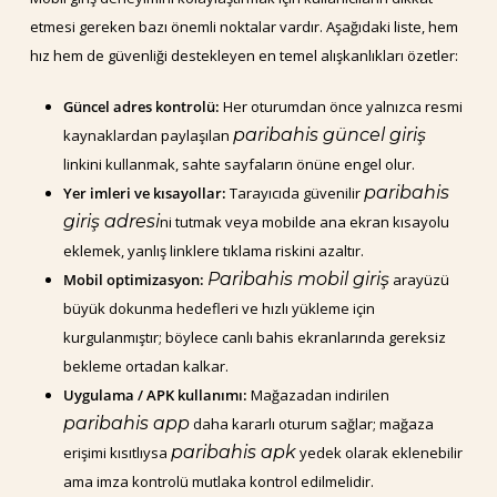
etmesi gereken bazı önemli noktalar vardır. Aşağıdaki liste, hem
hız hem de güvenliği destekleyen en temel alışkanlıkları özetler:
Güncel adres kontrolü:
Her oturumdan önce yalnızca resmi
paribahis güncel giriş
kaynaklardan paylaşılan
linkini kullanmak, sahte sayfaların önüne engel olur.
paribahis
Yer imleri ve kısayollar:
Tarayıcıda güvenilir
giriş adresi
ni tutmak veya mobilde ana ekran kısayolu
eklemek, yanlış linklere tıklama riskini azaltır.
Paribahis mobil giriş
Mobil optimizasyon:
arayüzü
büyük dokunma hedefleri ve hızlı yükleme için
kurgulanmıştır; böylece canlı bahis ekranlarında gereksiz
bekleme ortadan kalkar.
Uygulama / APK kullanımı:
Mağazadan indirilen
paribahis app
daha kararlı oturum sağlar; mağaza
paribahis apk
erişimi kısıtlıysa
yedek olarak eklenebilir
ama imza kontrolü mutlaka kontrol edilmelidir.