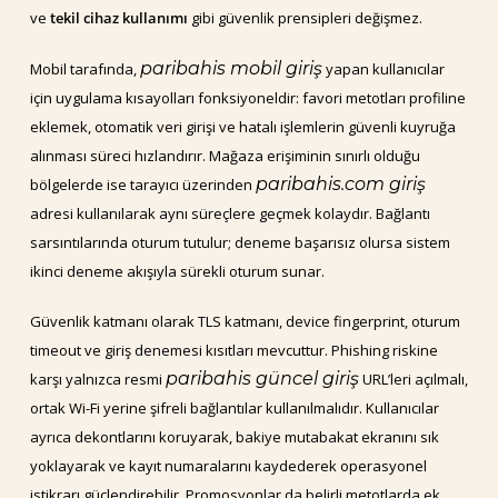
ve
tekil cihaz kullanımı
gibi güvenlik prensipleri değişmez.
paribahis mobil giriş
Mobil tarafında,
yapan kullanıcılar
için uygulama kısayolları fonksiyoneldir: favori metotları profiline
eklemek, otomatik veri girişi ve hatalı işlemlerin güvenli kuyruğa
alınması süreci hızlandırır. Mağaza erişiminin sınırlı olduğu
paribahis.com giriş
bölgelerde ise tarayıcı üzerinden
adresi kullanılarak aynı süreçlere geçmek kolaydır. Bağlantı
sarsıntılarında oturum tutulur; deneme başarısız olursa sistem
ikinci deneme akışıyla sürekli oturum sunar.
Güvenlik katmanı olarak TLS katmanı, device fingerprint, oturum
timeout ve giriş denemesi kısıtları mevcuttur. Phishing riskine
paribahis güncel giriş
karşı yalnızca resmi
URL’leri açılmalı,
ortak Wi-Fi yerine şifreli bağlantılar kullanılmalıdır. Kullanıcılar
ayrıca dekontlarını koruyarak, bakiye mutabakat ekranını sık
yoklayarak ve kayıt numaralarını kaydederek operasyonel
istikrarı güçlendirebilir. Promosyonlar da belirli metotlarda ek