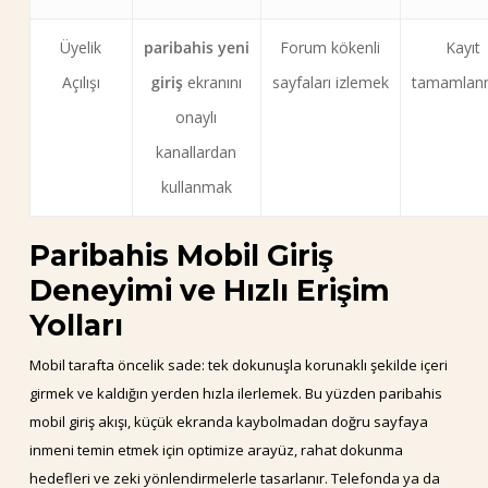
Üyelik
paribahis yeni
Forum kökenli
Kayıt
Açılışı
giriş
ekranını
sayfaları izlemek
tamamlan
onaylı
kanallardan
kullanmak
Paribahis Mobil Giriş
Deneyimi ve Hızlı Erişim
Yolları
Mobil tarafta öncelik sade: tek dokunuşla korunaklı şekilde içeri
girmek ve kaldığın yerden hızla ilerlemek. Bu yüzden paribahis
mobil giriş akışı, küçük ekranda kaybolmadan doğru sayfaya
inmeni temin etmek için optimize arayüz, rahat dokunma
hedefleri ve zeki yönlendirmelerle tasarlanır. Telefonda ya da