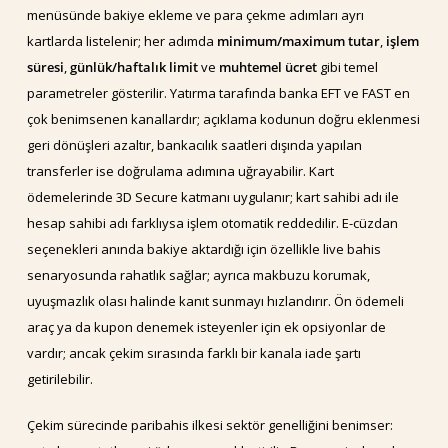
menüsünde bakiye ekleme ve para çekme adımları ayrı
kartlarda listelenir; her adımda
minimum/maximum tutar
,
işlem
süresi
,
günlük/haftalık limit
ve
muhtemel ücret
gibi temel
parametreler gösterilir. Yatırma tarafında banka EFT ve FAST en
çok benimsenen kanallardır; açıklama kodunun doğru eklenmesi
geri dönüşleri azaltır, bankacılık saatleri dışında yapılan
transferler ise doğrulama adımına uğrayabilir. Kart
ödemelerinde 3D Secure katmanı uygulanır; kart sahibi adı ile
hesap sahibi adı farklıysa işlem otomatik reddedilir. E-cüzdan
seçenekleri anında bakiye aktardığı için özellikle live bahis
senaryosunda rahatlık sağlar; ayrıca makbuzu korumak,
uyuşmazlık olası halinde kanıt sunmayı hızlandırır. Ön ödemeli
araç ya da kupon denemek isteyenler için ek opsiyonlar de
vardır; ancak çekim sırasında farklı bir kanala iade şartı
getirilebilir.
Çekim sürecinde paribahis ilkesi sektör genelliğini benimser: