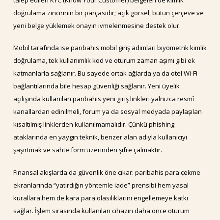
doğrulama zincirinin bir parçasıdır; açık görsel, bütün çerçeve ve
yeni belge yüklemek onayın ivmelenmesine destek olur.
Mobil tarafında ise paribahis mobil giriş adımları biyometrik kimlik
doğrulama, tek kullanımlık kod ve oturum zaman aşımı gibi ek
katmanlarla sağlanır. Bu sayede ortak ağlarda ya da otel Wi-Fi
bağlantılarında bile hesap güvenliği sağlanır. Yeni üyelik
açılışında kullanılan paribahis yeni giriş linkleri yalnızca resmî
kanallardan edinilmeli, forum ya da sosyal medyada paylaşılan
kısaltılmış linklerden kullanılmamalıdır. Çünkü phishing
ataklarında en yaygın teknik, benzer alan adıyla kullanıcıyı
şaşırtmak ve sahte form üzerinden şifre çalmaktır.
Finansal akışlarda da güvenlik öne çıkar: paribahis para çekme
ekranlarında “yatırdığın yöntemle iade” prensibi hem yasal
kurallara hem de kara para olasılıklarını engellemeye katkı
sağlar. İşlem sırasında kullanılan cihazın daha önce oturum