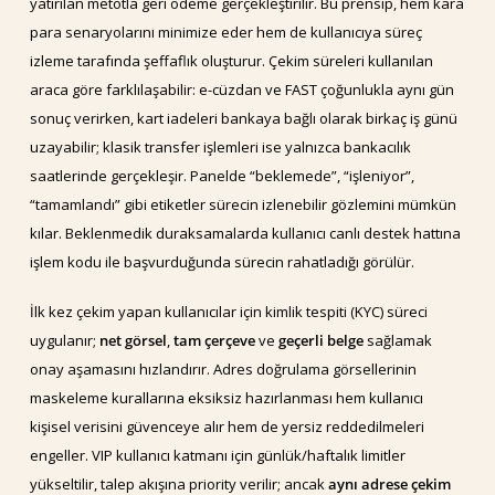
yatırılan metotla geri ödeme gerçekleştirilir. Bu prensip, hem kara
para senaryolarını minimize eder hem de kullanıcıya süreç
izleme tarafında şeffaflık oluşturur. Çekim süreleri kullanılan
araca göre farklılaşabilir: e-cüzdan ve FAST çoğunlukla aynı gün
sonuç verirken, kart iadeleri bankaya bağlı olarak birkaç iş günü
uzayabilir; klasik transfer işlemleri ise yalnızca bankacılık
saatlerinde gerçekleşir. Panelde “beklemede”, “işleniyor”,
“tamamlandı” gibi etiketler sürecin izlenebilir gözlemini mümkün
kılar. Beklenmedik duraksamalarda kullanıcı canlı destek hattına
işlem kodu ile başvurduğunda sürecin rahatladığı görülür.
İlk kez çekim yapan kullanıcılar için kimlik tespiti (KYC) süreci
uygulanır;
net görsel
,
tam çerçeve
ve
geçerli belge
sağlamak
onay aşamasını hızlandırır. Adres doğrulama görsellerinin
maskeleme kurallarına eksiksiz hazırlanması hem kullanıcı
kişisel verisini güvenceye alır hem de yersiz reddedilmeleri
engeller. VIP kullanıcı katmanı için günlük/haftalık limitler
yükseltilir, talep akışına priority verilir; ancak
aynı adrese çekim