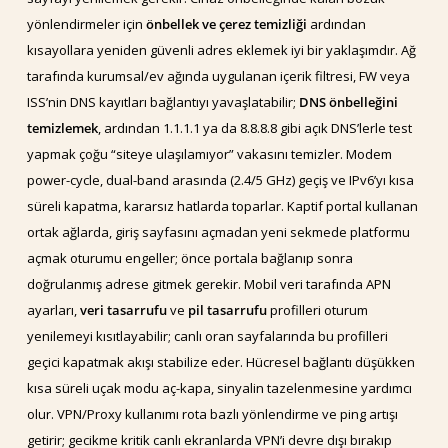
yönlendirmeler için
önbellek ve çerez temizliği
ardından
kısayollara yeniden güvenli adres eklemek iyi bir yaklaşımdır. Ağ
tarafında kurumsal/ev ağında uygulanan içerik filtresi, FW veya
ISS’nin DNS kayıtları bağlantıyı yavaşlatabilir;
DNS önbelleğini
temizlemek
, ardından 1.1.1.1 ya da 8.8.8.8 gibi açık DNS’lerle test
yapmak çoğu “siteye ulaşılamıyor” vakasını temizler. Modem
power-cycle, dual-band arasında (2.4/5 GHz) geçiş ve IPv6’yı kısa
süreli kapatma, kararsız hatlarda toparlar. Kaptif portal kullanan
ortak ağlarda, giriş sayfasını açmadan yeni sekmede platformu
açmak oturumu engeller; önce portala bağlanıp sonra
doğrulanmış adrese gitmek gerekir. Mobil veri tarafında APN
ayarları,
veri tasarrufu
ve
pil tasarrufu
profilleri oturum
yenilemeyi kısıtlayabilir; canlı oran sayfalarında bu profilleri
geçici kapatmak akışı stabilize eder. Hücresel bağlantı düşükken
kısa süreli uçak modu aç-kapa, sinyalin tazelenmesine yardımcı
olur. VPN/Proxy kullanımı rota bazlı yönlendirme ve ping artışı
getirir; gecikme kritik canlı ekranlarda VPN’i devre dışı bırakıp