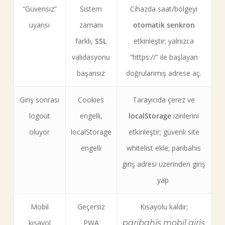
“Güvensiz”
Sistem
Cihazda saat/bölgeyi
uyarısı
zamanı
otomatik senkron
farklı,
SSL
etkinleştir; yalnızca
validasyonu
“https://” ile başlayan
başarısız
doğrulanmış adrese aç.
Giriş sonrası
Cookies
Tarayıcıda çerez ve
logout
engelli,
localStorage
izinlerini
oluyor
localStorage
etkinleştir; güvenli site
engelli
whitelist ekle; paribahis
giriş adresi üzerinden giriş
yap.
Mobil
Geçersiz
Kısayolu kaldır;
kısayol
PWA
paribahis mobil giriş