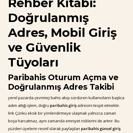
Rehber Kitabı:
Doğrulanmış
Adres, Mobil Giriş
ve Güvenlik
Tüyoları
Paribahis Oturum Açma ve
Doğrulanmış Adres Takibi
yerel pazarda çevrimiçi bahis akışı sürdüren kullanıcıların başlıca
adım attığı işlem, doğru
paribahis giriş
adresini tespit etmektir.
link Çünkü eksik bir yönlendirmeye ulaşmak yalnızca zaman
boşa harcatmaz, aynı zamanda emniyet risklerini de artırır. Bu
yüzden üyelerin resmî olarak paylaşılan
paribahis güncel giriş