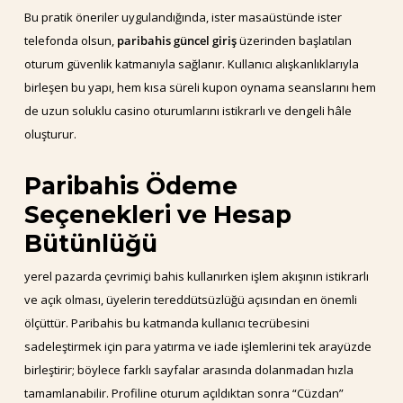
Bu pratik öneriler uygulandığında, ister masaüstünde ister
telefonda olsun,
paribahis güncel giriş
üzerinden başlatılan
oturum güvenlik katmanıyla sağlanır. Kullanıcı alışkanlıklarıyla
birleşen bu yapı, hem kısa süreli kupon oynama seanslarını hem
de uzun soluklu casino oturumlarını istikrarlı ve dengeli hâle
oluşturur.
Paribahis Ödeme
Seçenekleri ve Hesap
Bütünlüğü
yerel pazarda çevrimiçi bahis kullanırken işlem akışının istikrarlı
ve açık olması, üyelerin tereddütsüzlüğü açısından en önemli
ölçüttür. Paribahis bu katmanda kullanıcı tecrübesini
sadeleştirmek için para yatırma ve iade işlemlerini tek arayüzde
birleştirir; böylece farklı sayfalar arasında dolanmadan hızla
tamamlanabilir. Profiline oturum açıldıktan sonra “Cüzdan”