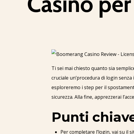
Casino per 
Ti sei mai chiesto quanto sia semplic
cruciale un’procedura di login senza 
esploreremo i step per il spostament
sicurezza. Alla fine, apprezzerai l’a
Punti chiav
Per completare l’login, vai su il 