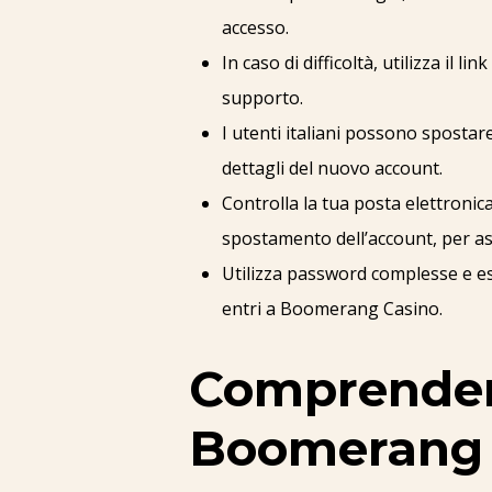
accesso.
In caso di difficoltà, utilizza il 
supporto.
I utenti italiani possono sposta
dettagli del nuovo account.
Controlla la tua posta elettronica
spostamento dell’account, per ass
Utilizza password complesse e esc
entri a Boomerang Casino.
Comprendere
Boomerang 