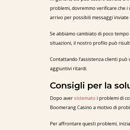
problemi, dovremmo verificare che i no
arrivo per possibili messaggi inviat
Se abbiamo cambiato di poco tempo fa
situazioni, il nostro profilo può risul
Contattando l’assistenza clienti può
aggiuntivi ritardi.
Consigli per la so
Dopo aver
sistemato
i problemi di c
Boomerang Casino a motivo di proble
Per affrontare questi problemi, inizi