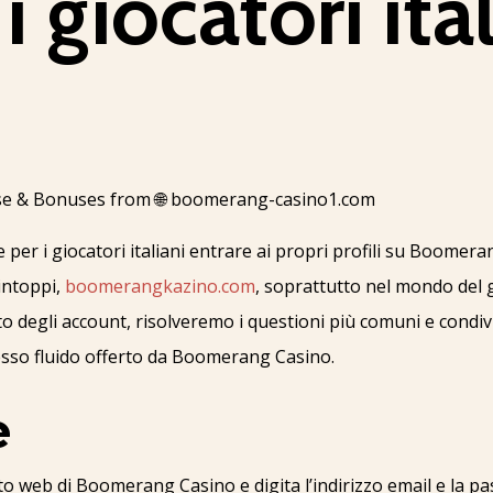
i giocatori ital
e per i giocatori italiani entrare ai propri profili su Boome
intoppi,
boomerangkazino.com
, soprattutto nel mondo del g
o degli account, risolveremo i questioni più comuni e condi
ccesso fluido offerto da Boomerang Casino.
e
sito web di Boomerang Casino e digita l’indirizzo email e la p