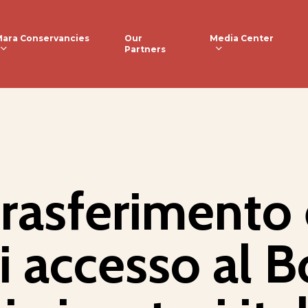
ara Conservancies
Media Center
Our
Partners
trasferimento 
 di accesso al