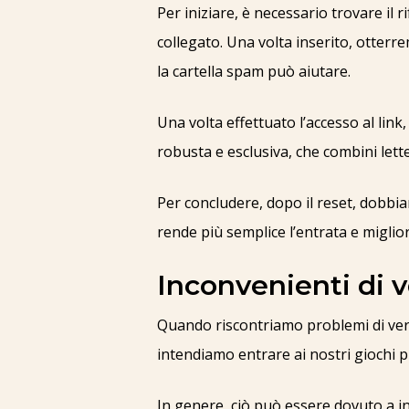
Per iniziare, è necessario trovare il 
collegato. Una volta inserito, otterr
la cartella spam può aiutare.
Una volta effettuato l’accesso al li
robusta e esclusiva, che combini letter
Per concludere, dopo il reset, dobbia
rende più semplice l’entrata e miglior
Inconvenienti di ve
Quando riscontriamo problemi di verif
intendiamo entrare ai nostri giochi pr
In genere, ciò può essere dovuto a inf