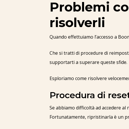
Problemi co
risolverli
Quando effettuiamo l’accesso a Boom
Che si tratti di procedure di reimpos
supportarti a superare queste sfide.
Esploriamo come risolvere velocement
Procedura di reset
Se abbiamo difficoltà ad accedere al
Fortunatamente, ripristinarla è un p