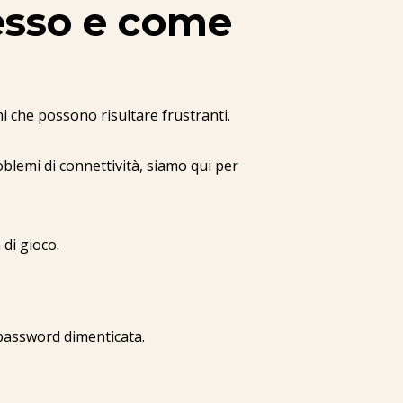
esso e come
che possono risultare frustranti.
oblemi di connettività, siamo qui per
di gioco.
 password dimenticata.