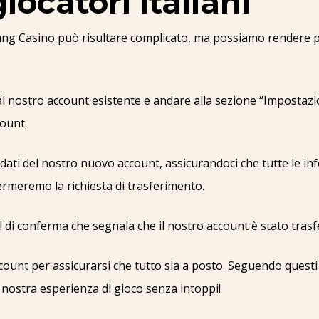
iocatori italiani
ang Casino può risultare complicato, ma possiamo rendere pi
l nostro account esistente e andare alla sezione “Impostazi
count.
dati del nostro nuovo account, assicurandoci che tutte le in
rmeremo la richiesta di trasferimento.
di conferma che segnala che il nostro account è stato trasf
count per assicurarsi che tutto sia a posto. Seguendo quest
 nostra esperienza di gioco senza intoppi!