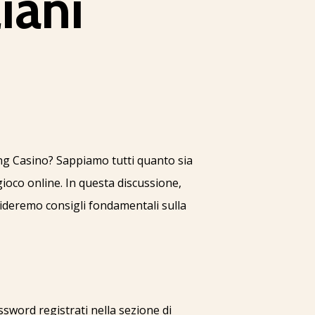
iani
rang Casino? Sappiamo tutti quanto sia
ioco online. In questa discussione,
videremo consigli fondamentali sulla
assword registrati nella sezione di