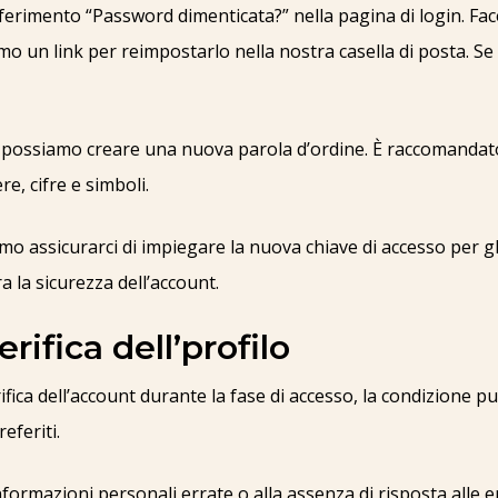
riferimento “Password dimenticata?” nella pagina di login. Fac
emo un link per reimpostarlo nella nostra casella di posta. S
nk, possiamo creare una nuova parola d’ordine. È raccomanda
e, cifre e simboli.
mo assicurarci di impiegare la nuova chiave di accesso per g
a la sicurezza dell’account.
rifica dell’profilo
ica dell’account durante la fase di accesso, la condizione p
eferiti.
ormazioni personali errate o alla assenza di risposta alle ema