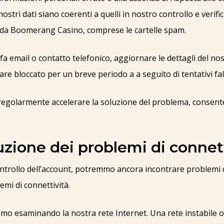
stri dati siano coerenti a quelli in nostro controllo e verif
e da Boomerang Casino, comprese le cartelle spam.
 email o contatto telefonico, aggiornare le dettagli del nos
tare bloccato per un breve periodo a a seguito di tentativi fall
 regolarmente accelerare la soluzione del problema, consente
luzione dei problemi di connet
ontrollo dell’account, potremmo ancora incontrare problemi 
mi di connettività.
amo esaminando la nostra rete Internet. Una rete instabile o