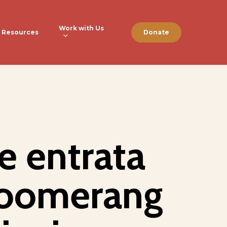
Work with Us
Resources
Donate
e entrata
 Boomerang