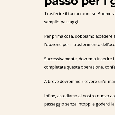
passo per i g
Trasferire il tuo account su Boomer
semplici passaggi.
Per prima cosa, dobbiamo accedere a
l’opzione per il trasferimento dell’ac
Successivamente, dovremo inserire i 
completata questa operazione, confe
A breve dovremmo ricevere un’e-mail 
Infine, accediamo al nostro nuovo ac
passaggio senza intoppi e goderci la