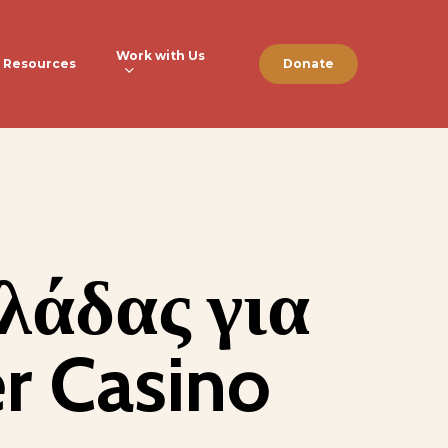
Work with Us
Resources
Donate
λάδας για
r Casino