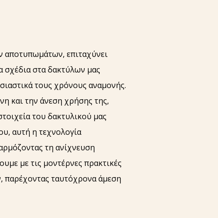
ν αποτυπωμάτων, επιταχύνει
ρα σχέδια στα δακτύλων μας
σιαστικά τους χρόνους αναμονής.
νη και την άνεση χρήσης της,
στοιχεία του δακτυλικού μας
ου, αυτή η τεχνολογία
φαρμόζοντας τη ανίχνευση
υμε με τις μοντέρνες πρακτικές
ν, παρέχοντας ταυτόχρονα άμεση