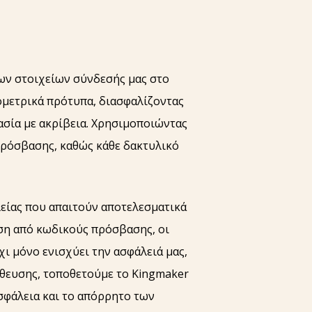
ων στοιχείων σύνδεσής μας στο
μετρικά πρότυπα, διασφαλίζοντας
σία με ακρίβεια. Χρησιμοποιώντας
ρόσβασης, καθώς κάθε δακτυλικό
είας που απαιτούν αποτελεσματικά
ηση από κωδικούς πρόσβασης, οι
χι μόνο ενισχύει την ασφάλειά μας,
θευσης, τοποθετούμε το Kingmaker
σφάλεια και το απόρρητο των