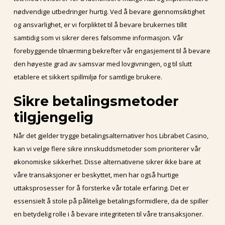
nødvendige utbedringer hurtig. Ved å bevare gjennomsiktighet
og ansvarlighet, er vi forpliktet til å bevare brukernes tillit
samtidig som vi sikrer deres følsomme informasjon. Vår
forebyggende tilnærming bekrefter vår engasjement til å bevare
den høyeste grad av samsvar med lovgivningen, og til slutt
etablere et sikkert spillmiljø for samtlige brukere.
Sikre betalingsmetoder
tilgjengelig
Når det gjelder trygge betalingsalternativer hos Librabet Casino,
kan vi velge flere sikre innskuddsmetoder som prioriterer vår
økonomiske sikkerhet. Disse alternativene sikrer ikke bare at
våre transaksjoner er beskyttet, men har også hurtige
uttaksprosesser for å forsterke vår totale erfaring. Det er
essensielt å stole på pålitelige betalingsformidlere, da de spiller
en betydelig rolle i å bevare integriteten til våre transaksjoner.