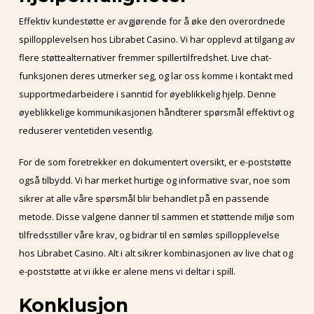
Effektiv kundestøtte er avgjørende for å øke den overordnede
spillopplevelsen hos Librabet Casino. Vi har opplevd at tilgang av
flere støttealternativer fremmer spillertilfredshet. Live chat-
funksjonen deres utmerker seg, og lar oss komme i kontakt med
supportmedarbeidere i sanntid for øyeblikkelig hjelp. Denne
øyeblikkelige kommunikasjonen håndterer spørsmål effektivt og
reduserer ventetiden vesentlig.
For de som foretrekker en dokumentert oversikt, er e-poststøtte
også tilbydd. Vi har merket hurtige og informative svar, noe som
sikrer at alle våre spørsmål blir behandlet på en passende
metode. Disse valgene danner til sammen et støttende miljø som
tilfredsstiller våre krav, og bidrar til en sømløs spillopplevelse
hos Librabet Casino. Alt i alt sikrer kombinasjonen av live chat og
e-poststøtte at vi ikke er alene mens vi deltar i spill.
Konklusjon