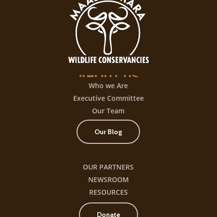
juego
con
+300
título
ABOUT
US
Who we Are
Executive Committee
Our Team
Our Blog
OUR PARTNERS
NEWSROOM
RESOURCES
Donate