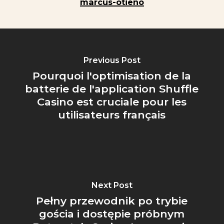
marcus-otieno
Previous Post
Pourquoi l'optimisation de la
batterie de l'application Shuffle
Casino est cruciale pour les
utilisateurs français
Next Post
Pełny przewodnik po trybie
gościa i dostępie próbnym