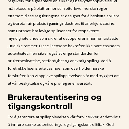
regelverk for å garantere en sikker og beskyttet opplevelse. Vi
må fokusere på plattformer som etterlever norske regler,
ettersom disse reguleringene er designet for å beskytte spillere
og ivareta fair praksis i gamingindustrien. Et anerkjent casino,
som Librabet, har lovlige spillisenser fra respekterte
myndigheter, noe som sikrer at det opererer innenfor fastsatte
juridiske rammer. Disse lisensene bekrefter ikke bare casinoets
autentisitet, men sikrer også strenge standarder for
brukerbeskyttelse, rettferdighet og ansvarlig spilling. Ved å
foretrekke lisensierte casinoer som overholder norske
forskrifter, kan vi oppleve spillopplevelsen vår med trygghet om
at vår beskyttelse og våre privilegier er ivaretatt.
Brukerautentisering og
tilgangskontroll
For å garantere at spillopplevelsen vår forblir sikker, er det viktig
å innføre sterke autentiserings- og tilgangskontrolltiltak. God