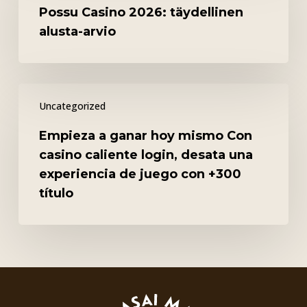
2026:
Possu Casino 2026: täydellinen
täydellinen
alusta-arvio
alusta-
arvio
Empieza
Uncategorized
a
ganar
Empieza a ganar hoy mismo Con
hoy
casino caliente login, desata una
mismo
experiencia de juego con +300
Con
título
casino
caliente
login,
desata
una
experiencia
de