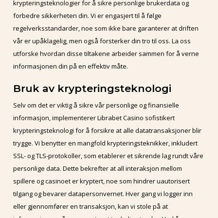
krypteringsteknologier for å sikre personlige brukerdata og
forbedre sikkerheten din. Vi er engasjert til å følge
regelverksstandarder, noe som ikke bare garanterer at driften
vår er upåklagelig, men også forsterker din tro til oss. La oss
utforske hvordan disse tiltakene arbeider sammen for å verne
informasjonen din på en effektiv måte.
Bruk av krypteringsteknologi
Selv om det er viktig å sikre vår personlige og finansielle
informasjon, implementerer Librabet Casino sofistikert
krypteringsteknologi for å forsikre at alle datatransaksjoner blir
trygge. Vi benytter en mangfold krypteringsteknikker, inkludert
SSL- og TLS-protokoller, som etablerer et sikrende lag rundt våre
personlige data. Dette bekrefter at all interaksjon mellom
spillere og casinoet er kryptert, noe som hindrer uautorisert
tilgang og bevarer datapersonvernet. Hver gang vi logger inn
eller gjennomfører en transaksjon, kan vi stole på at