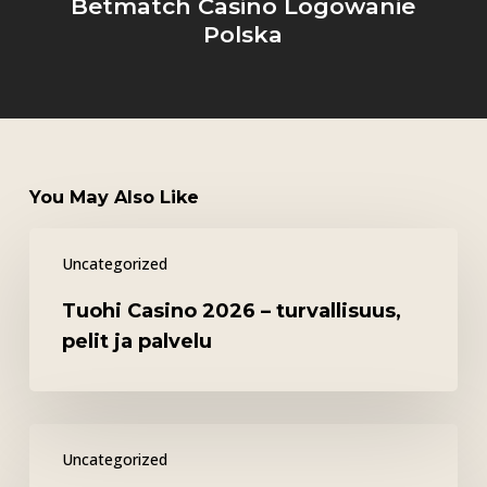
Betmatch Casino Logowanie
Polska
You May Also Like
Tuohi
Uncategorized
Casino
2026
Tuohi Casino 2026 – turvallisuus,
–
pelit ja palvelu
turvallisuus,
pelit
ja
Possu
palvelu
Uncategorized
Casino