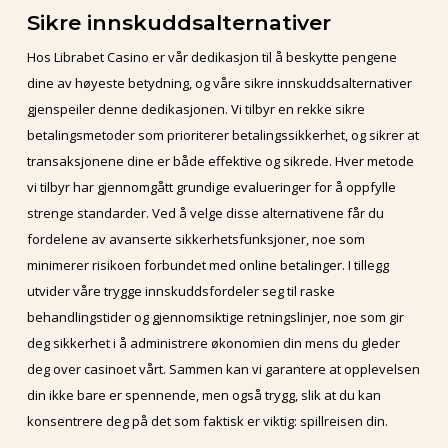
Sikre innskuddsalternativer
Hos Librabet Casino er vår dedikasjon til å beskytte pengene
dine av høyeste betydning, og våre sikre innskuddsalternativer
gjenspeiler denne dedikasjonen. Vi tilbyr en rekke sikre
betalingsmetoder som prioriterer betalingssikkerhet, og sikrer at
transaksjonene dine er både effektive og sikrede. Hver metode
vi tilbyr har gjennomgått grundige evalueringer for å oppfylle
strenge standarder. Ved å velge disse alternativene får du
fordelene av avanserte sikkerhetsfunksjoner, noe som
minimerer risikoen forbundet med online betalinger. I tillegg
utvider våre trygge innskuddsfordeler seg til raske
behandlingstider og gjennomsiktige retningslinjer, noe som gir
deg sikkerhet i å administrere økonomien din mens du gleder
deg over casinoet vårt. Sammen kan vi garantere at opplevelsen
din ikke bare er spennende, men også trygg, slik at du kan
konsentrere deg på det som faktisk er viktig: spillreisen din.