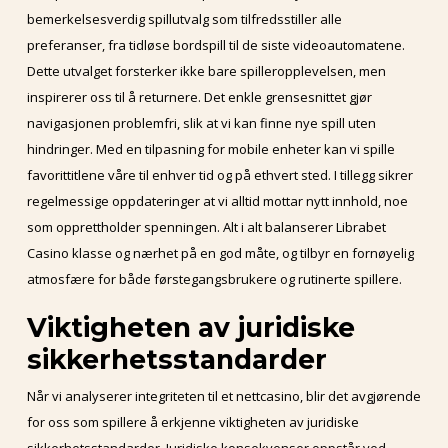
bemerkelsesverdig spillutvalg som tilfredsstiller alle
preferanser, fra tidløse bordspill til de siste videoautomatene.
Dette utvalget forsterker ikke bare spilleropplevelsen, men
inspirerer oss til å returnere. Det enkle grensesnittet gjør
navigasjonen problemfri, slik at vi kan finne nye spill uten
hindringer. Med en tilpasning for mobile enheter kan vi spille
favorittitlene våre til enhver tid og på ethvert sted. I tillegg sikrer
regelmessige oppdateringer at vi alltid mottar nytt innhold, noe
som opprettholder spenningen. Alt i alt balanserer Librabet
Casino klasse og nærhet på en god måte, og tilbyr en fornøyelig
atmosfære for både førstegangsbrukere og rutinerte spillere.
Viktigheten av juridiske
sikkerhetsstandarder
Når vi analyserer integriteten til et nettcasino, blir det avgjørende
for oss som spillere å erkjenne viktigheten av juridiske
sikkerhetsstandarder. Juridiske konsekvenser oppstår ved