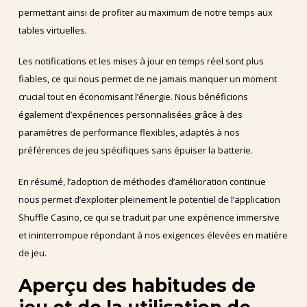
permettant ainsi de profiter au maximum de notre temps aux
tables virtuelles.
Les notifications et les mises à jour en temps réel sont plus
fiables, ce qui nous permet de ne jamais manquer un moment
crucial tout en économisant l’énergie. Nous bénéficions
également d’expériences personnalisées grâce à des
paramètres de performance flexibles, adaptés à nos
préférences de jeu spécifiques sans épuiser la batterie.
En résumé, l’adoption de méthodes d’amélioration continue
nous permet d’exploiter pleinement le potentiel de l’application
Shuffle Casino, ce qui se traduit par une expérience immersive
et ininterrompue répondant à nos exigences élevées en matière
de jeu.
Aperçu des habitudes de