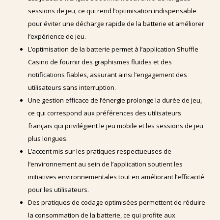
sessions de jeu, ce qui rend l’optimisation indispensable
pour éviter une décharge rapide de la batterie et améliorer
l’expérience de jeu.
L’optimisation de la batterie permet à l’application Shuffle
Casino de fournir des graphismes fluides et des
notifications fiables, assurant ainsi l’engagement des
utilisateurs sans interruption.
Une gestion efficace de l’énergie prolonge la durée de jeu,
ce qui correspond aux préférences des utilisateurs
français qui privilégient le jeu mobile et les sessions de jeu
plus longues.
L’accent mis sur les pratiques respectueuses de
l’environnement au sein de l’application soutient les
initiatives environnementales tout en améliorant l’efficacité
pour les utilisateurs.
Des pratiques de codage optimisées permettent de réduire
la consommation de la batterie, ce qui profite aux