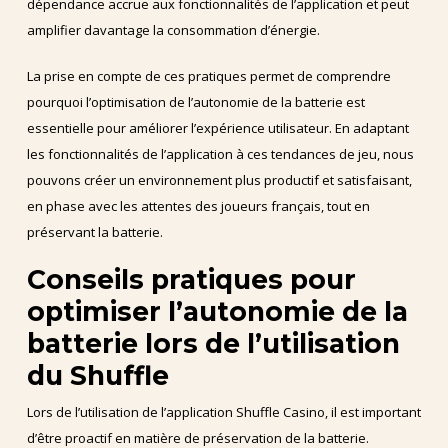
dépendance accrue aux fonctionnalités de l’application et peut
amplifier davantage la consommation d’énergie.
La prise en compte de ces pratiques permet de comprendre
pourquoi l’optimisation de l’autonomie de la batterie est
essentielle pour améliorer l’expérience utilisateur. En adaptant
les fonctionnalités de l’application à ces tendances de jeu, nous
pouvons créer un environnement plus productif et satisfaisant,
en phase avec les attentes des joueurs français, tout en
préservant la batterie.
Conseils pratiques pour
optimiser l’autonomie de la
batterie lors de l’utilisation
du Shuffle
Lors de l’utilisation de l’application Shuffle Casino, il est important
d’être proactif en matière de préservation de la batterie.