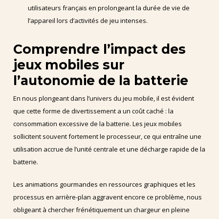
utilisateurs français en prolongeant la durée de vie de
l’appareil lors d’activités de jeu intenses.
Comprendre l’impact des
jeux mobiles sur
l’autonomie de la batterie
En nous plongeant dans l’univers du jeu mobile, il est évident
que cette forme de divertissement a un coût caché : la
consommation excessive de la batterie. Les jeux mobiles
sollicitent souvent fortement le processeur, ce qui entraîne une
utilisation accrue de l’unité centrale et une décharge rapide de la
batterie.
Les animations gourmandes en ressources graphiques et les
processus en arrière-plan aggravent encore ce problème, nous
obligeant à chercher frénétiquement un chargeur en pleine