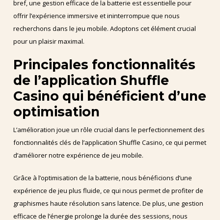
bref, une gestion efficace de la batterie est essentielle pour
offrir l’expérience immersive et ininterrompue que nous
recherchons dans le jeu mobile. Adoptons cet élément crucial
pour un plaisir maximal.
Principales fonctionnalités
de l’application Shuffle
Casino qui bénéficient d’une
optimisation
L’amélioration joue un rôle crucial dans le perfectionnement des
fonctionnalités clés de l’application Shuffle Casino, ce qui permet
d’améliorer notre expérience de jeu mobile.
Grâce à l’optimisation de la batterie, nous bénéficions d’une
expérience de jeu plus fluide, ce qui nous permet de profiter de
graphismes haute résolution sans latence. De plus, une gestion
efficace de l’énergie prolonge la durée des sessions, nous