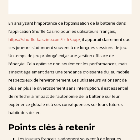
En analysant l’importance de l’optimisation de la batterie dans
l’application Shuffle Casino pour les utilisateurs français,
https://shuffle-kaszino.com/fr-fr/app/
, il apparaît clairement que
ces joueurs s’adonnent souvent à de longues sessions de jeu.
Un temps de jeu prolongé exige une gestion efficace de
l’énergie. Cela optimise non seulement les performances, mais
s’inscrit également dans une tendance croissante du jeu mobile
respectueux de l’environnement. Les utilisateurs valorisant de
plus en plus le divertissement sans interruption, il est essentiel
de réfléchir à l’impact de l’autonomie de la batterie sur leur
expérience globale et à ses conséquences sur leurs futures
habitudes de jeu.
Points clés à retenir
Les joueurs français s’adonnent souvent à de longues