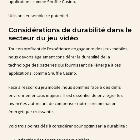
applications comme Shuffle Casino.
Utilisons ensemble ce potentiel.
Considérations de durabilité dans le
secteur du jeu vidéo
Tout en profitant de l’expérience engageante des jeux mobiles,
nous devons également considérer la durabilité de la
technologie des batteries qui fournissent de l’énergie à ces
applications, comme Shuffle Casino.
Face à l’essor du jeu mobile, nous sommes face à des défis
environnementaux majeurs. Il est essentiel de privilégier les
avancées autorisant de compenser notre consommation
énergétique croissante.
Voici trois points clés à considérer pour optimiser la durabilité :