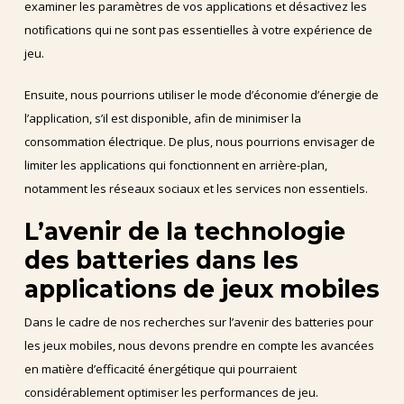
examiner les paramètres de vos applications et désactivez les
notifications qui ne sont pas essentielles à votre expérience de
jeu.
Ensuite, nous pourrions utiliser le mode d’économie d’énergie de
l’application, s’il est disponible, afin de minimiser la
consommation électrique. De plus, nous pourrions envisager de
limiter les applications qui fonctionnent en arrière-plan,
notamment les réseaux sociaux et les services non essentiels.
L’avenir de la technologie
des batteries dans les
applications de jeux mobiles
Dans le cadre de nos recherches sur l’avenir des batteries pour
les jeux mobiles, nous devons prendre en compte les avancées
en matière d’efficacité énergétique qui pourraient
considérablement optimiser les performances de jeu.