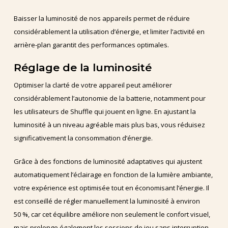
Baisser la luminosité de nos appareils permet de réduire
considérablement la utilisation d’énergie, et limiter l’activité en
arrière-plan garantit des performances optimales.
Réglage de la luminosité
Optimiser la clarté de votre appareil peut améliorer
considérablement l’autonomie de la batterie, notamment pour
les utilisateurs de Shuffle qui jouent en ligne. En ajustant la
luminosité à un niveau agréable mais plus bas, vous réduisez
significativement la consommation d’énergie.
Grâce à des fonctions de luminosité adaptatives qui ajustent
automatiquement l’éclairage en fonction de la lumière ambiante,
votre expérience est optimisée tout en économisant l’énergie. Il
est conseillé de régler manuellement la luminosité à environ
50 %, car cet équilibre améliore non seulement le confort visuel,
mais prolonge également les sessions de jeu sans interruption.