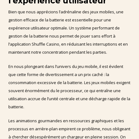
l’expérience utilisateur
Bien que nous apprécions l’adrénaline des jeux mobiles, une
gestion efficace de la batterie est essentielle pour une
expérience utilisateur optimale. Un système performant de
gestion de la batterie nous permet de jouer sans effort à
l’application Shuffle Casino, en réduisant les interruptions et en
maintenant notre concentration pendant les parties.
En nous plongeant dans l’univers du jeu mobile, il est évident
que cette forme de divertissement a un prix caché : la
consommation excessive de la batterie. Les jeux mobiles exigent
souvent énormément du le processeur, ce qui entraîne une
utilisation accrue de l’unité centrale et une décharge rapide de la
batterie.
Les animations gourmandes en ressources graphiques et les
processus en arrière-plan empirent ce problème, nous obligeant
à chercher désespérément un chargeur en pleine session. On