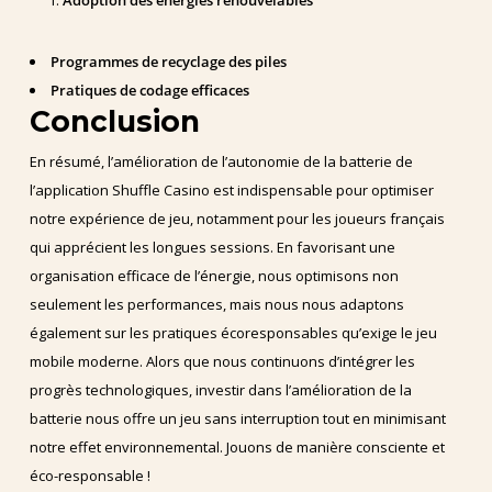
Adoption des énergies renouvelables
Programmes de recyclage des piles
Pratiques de codage efficaces
Conclusion
En résumé, l’amélioration de l’autonomie de la batterie de
l’application Shuffle Casino est indispensable pour optimiser
notre expérience de jeu, notamment pour les joueurs français
qui apprécient les longues sessions. En favorisant une
organisation efficace de l’énergie, nous optimisons non
seulement les performances, mais nous nous adaptons
également sur les pratiques écoresponsables qu’exige le jeu
mobile moderne. Alors que nous continuons d’intégrer les
progrès technologiques, investir dans l’amélioration de la
batterie nous offre un jeu sans interruption tout en minimisant
notre effet environnemental. Jouons de manière consciente et
éco-responsable !