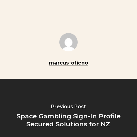
marcus-otieno
Previous Post
Space Gambling Sign-In Profile
Secured Solutions for NZ