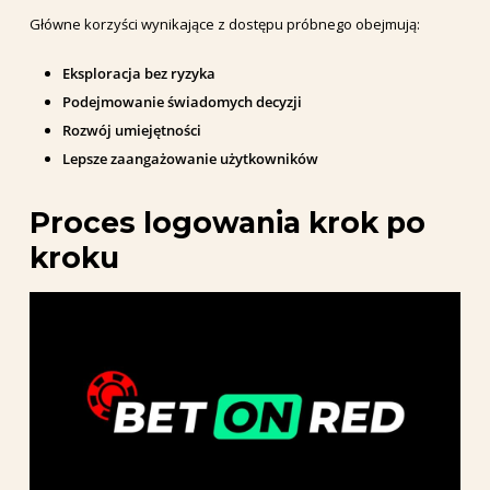
Główne korzyści wynikające z dostępu próbnego obejmują:
Eksploracja bez ryzyka
Podejmowanie świadomych decyzji
Rozwój umiejętności
Lepsze zaangażowanie użytkowników
Proces logowania krok po
kroku