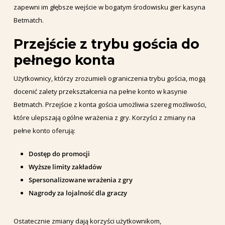
zapewni im głębsze wejście w bogatym środowisku gier kasyna
Betmatch.
Przejście z trybu gościa do
pełnego konta
Użytkownicy, którzy zrozumieli ograniczenia trybu gościa, mogą
docenić zalety przekształcenia na pełne konto w kasynie
Betmatch. Przejście z konta gościa umożliwia szereg możliwości,
które ulepszają ogólne wrażenia z gry. Korzyści z zmiany na
pełne konto oferują:
Dostęp do promocji
Wyższe limity zakładów
Spersonalizowane wrażenia z gry
Nagrody za lojalność dla graczy
Ostatecznie zmiany dają korzyści użytkownikom,