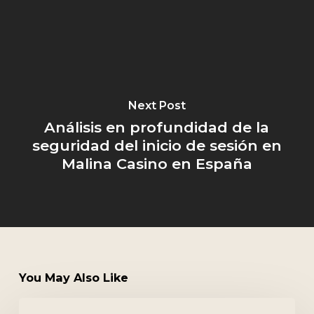
Next Post
Análisis en profundidad de la
seguridad del inicio de sesión en
Malina Casino en España
You May Also Like
Tuohi