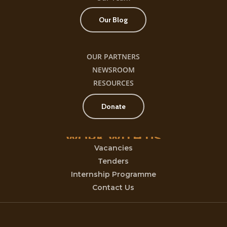
Our Blog
OUR PARTNERS
NEWSROOM
RESOURCES
Donate
WORK
WITH
US
Vacancies
Tenders
Internship Programme
Contact Us