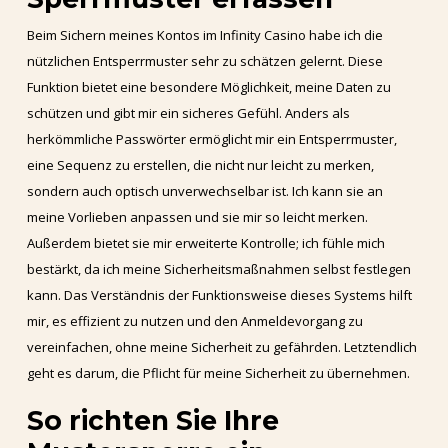
Beim Sichern meines Kontos im Infinity Casino habe ich die
nützlichen Entsperrmuster sehr zu schätzen gelernt. Diese
Funktion bietet eine besondere Möglichkeit, meine Daten zu
schützen und gibt mir ein sicheres Gefühl. Anders als
herkömmliche Passwörter ermöglicht mir ein Entsperrmuster,
eine Sequenz zu erstellen, die nicht nur leicht zu merken,
sondern auch optisch unverwechselbar ist. Ich kann sie an
meine Vorlieben anpassen und sie mir so leicht merken.
Außerdem bietet sie mir erweiterte Kontrolle; ich fühle mich
bestärkt, da ich meine Sicherheitsmaßnahmen selbst festlegen
kann. Das Verständnis der Funktionsweise dieses Systems hilft
mir, es effizient zu nutzen und den Anmeldevorgang zu
vereinfachen, ohne meine Sicherheit zu gefährden. Letztendlich
geht es darum, die Pflicht für meine Sicherheit zu übernehmen.
So richten Sie Ihre