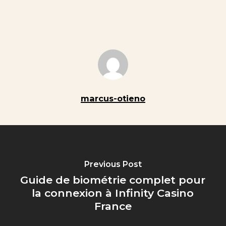
marcus-otieno
Previous Post
Guide de biométrie complet pour
la connexion à Infinity Casino
France