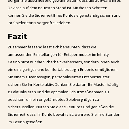
Sorgen Sie abschließend gewährleisten, dass die Software Ihres
Devices auf dem neuesten Stand ist. Mit diesen Schritten
können Sie die Sicherheit Ihres Kontos eigenständig sichern und
Ihr Spielerlebnis sorgenfrei erleben.
Fazit
Zusammenfassend lässt sich behaupten, dass die
umfassenden Einstellungen für Entsperrmuster im Infinity
Casino nicht nur die Sicherheit verbessern, sondern Ihnen auch
ein einzigartiges und komfortables Login-Erlebnis ermöglichen.
Mit einem zuverlässigen, personalisierten Entsperrmuster
sichern Sie Ihr Konto aktiv. Denken Sie daran, Ihr Muster häufig
zu aktualisieren und die optimalen Schutzmaßnahmen zu
beachten, um ein ungefährdetes Spielvergnügen zu
sicherzustellen. Nutzen Sie diese Features und genießen die
Sicherheit, dass Ihr Konto bewahrt ist, während Sie Ihre Stunden
im Casino genießen.