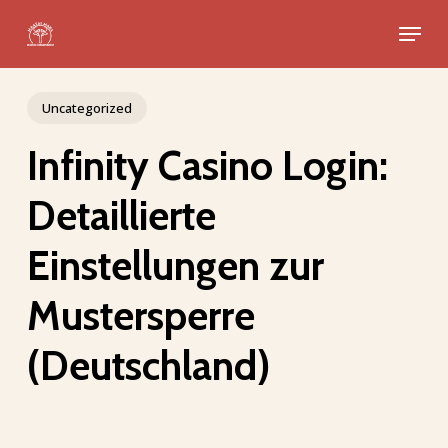
Skip
Menu
to
Close
main
Menu
content
Uncategorized
Infinity Casino Login:
Detaillierte
Einstellungen zur
Mustersperre
(Deutschland)