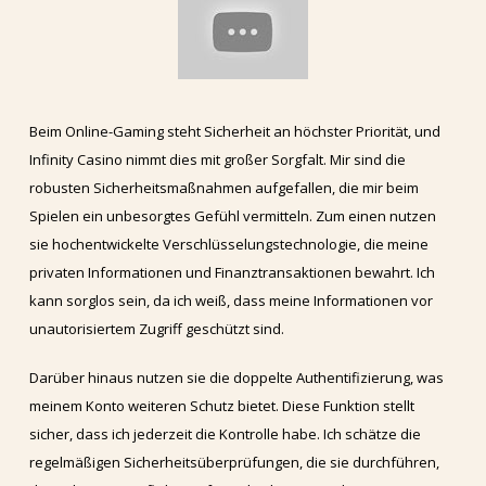
Beim Online-Gaming steht Sicherheit an höchster Priorität, und
Infinity Casino nimmt dies mit großer Sorgfalt. Mir sind die
robusten Sicherheitsmaßnahmen aufgefallen, die mir beim
Spielen ein unbesorgtes Gefühl vermitteln. Zum einen nutzen
sie hochentwickelte Verschlüsselungstechnologie, die meine
privaten Informationen und Finanztransaktionen bewahrt. Ich
kann sorglos sein, da ich weiß, dass meine Informationen vor
unautorisiertem Zugriff geschützt sind.
Darüber hinaus nutzen sie die doppelte Authentifizierung, was
meinem Konto weiteren Schutz bietet. Diese Funktion stellt
sicher, dass ich jederzeit die Kontrolle habe. Ich schätze die
regelmäßigen Sicherheitsüberprüfungen, die sie durchführen,