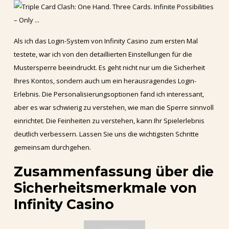
Als ich das Login-System von Infinity Casino zum ersten Mal
testete, war ich von den detaillierten Einstellungen für die
Mustersperre beeindruckt. Es geht nicht nur um die Sicherheit
Ihres Kontos, sondern auch um ein herausragendes Login-
Erlebnis. Die Personalisierungsoptionen fand ich interessant,
aber es war schwierig zu verstehen, wie man die Sperre sinnvoll
einrichtet. Die Feinheiten zu verstehen, kann Ihr Spielerlebnis
deutlich verbessern. Lassen Sie uns die wichtigsten Schritte
gemeinsam durchgehen.
Zusammenfassung über die
Sicherheitsmerkmale von
Infinity Casino