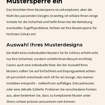
Mustersperre ein
Das Einrichten Ihrer Mustersperre ist unkompliziert, aber die
Wahl des passenden Designs ist wichtig. Ich erkläre Ihnen einige
Vorteile für die Sicherheit und helfe Ihnen bei der Behebung
eventueller Zugriffsprobleme. Richten wir Ihre Mustersperre für
höchsten Schutz ein!
Auswahl Ihres Musterdesigns
Die Wahl eines individuellen Musters für Ihr Schloss erhöht nicht
nur Ihre Sicherheit, sondern verleiht Ihrem Besuch im Infinity
Casino auch eine individuelle Note. Bei der Auswahl Ihres
Musters sollten Sie auf Einfachheit und Einprägsamkeit achten.
Ich persönlich entscheide mich oft für ein Design, das meinen
Vorlieben entspricht – vielleicht ein auffälliges Zickzackmuster
oder eine stilvolle Schleife. Probieren Sie verschiedene Formen
aus, aber bedenken Sie, dass zu komplizierte Muster unter
Stress schwer präzise umzusetzen sein können.