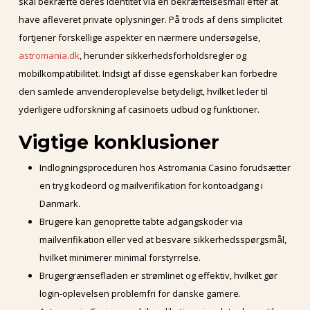
skal bekræfte deres identitet via en bekræftelsesmail efter at
have afleveret private oplysninger. På trods af dens simplicitet
fortjener forskellige aspekter en nærmere undersøgelse,
astromania.dk
, herunder sikkerhedsforholdsregler og
mobilkompatibilitet. Indsigt af disse egenskaber kan forbedre
den samlede anvenderoplevelse betydeligt, hvilket leder til
yderligere udforskning af casinoets udbud og funktioner.
Vigtige konklusioner
Indlogningsproceduren hos Astromania Casino forudsætter
en tryg kodeord og mailverifikation for kontoadgang i
Danmark.
Brugere kan genoprette tabte adgangskoder via
mailverifikation eller ved at besvare sikkerhedsspørgsmål,
hvilket minimerer minimal forstyrrelse.
Brugergrænsefladen er strømlinet og effektiv, hvilket gør
login-oplevelsen problemfri for danske gamere.