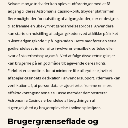
Selvom mange individer kan opleve udfordringer med at få
adgang til deres Astromania Casino-konti, tilbyder platformen
flere muligheder for nulstilling af adgangskoder, der er designet
til at fremme en ubekymret gendannelsesproces. Anvendere
kan starte en nulstilling af adgangskoden ved at klikke på linket
“Glemt adgangskode?” på login-siden. Dette medfører en serie
godkendelsestrin, der ofte involverer e-mailbekræftelse eller
svar af sikkerhedsspørgsmål. Ved at følge disse retningslinjer
kan brugerne på en god måde tilbagevende deres konti.
Forløbet er strømlinet for at minimere lille afbrydelse, hvilket
afspejler casinoets dedikation i anvendersupport. Ydermere kan
verifikation af, at persondata er ajourførte, fremme en mere
effektiv kontogendannelse. Disse metoder demonstrerer
Astromania Casinos erkendelse af betydningen af
tilgængelighed og brugeroplevelse i online spilmiljøer.
Brugergrænseflade og