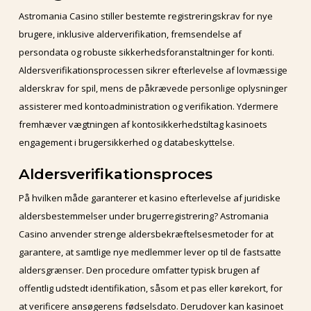
Astromania Casino stiller bestemte registreringskrav for nye
brugere, inklusive alderverifikation, fremsendelse af
persondata og robuste sikkerhedsforanstaltninger for konti.
Aldersverifikationsprocessen sikrer efterlevelse af lovmæssige
alderskrav for spil, mens de påkrævede personlige oplysninger
assisterer med kontoadministration og verifikation. Ydermere
fremhæver vægtningen af kontosikkerhedstiltag kasinoets
engagement i brugersikkerhed og databeskyttelse.
Aldersverifikationsproces
På hvilken måde garanterer et kasino efterlevelse af juridiske
aldersbestemmelser under brugerregistrering? Astromania
Casino anvender strenge aldersbekræftelsesmetoder for at
garantere, at samtlige nye medlemmer lever op til de fastsatte
aldersgrænser. Den procedure omfatter typisk brugen af
offentlig udstedt identifikation, såsom et pas eller kørekort, for
at verificere ansøgerens fødselsdato. Derudover kan kasinoet