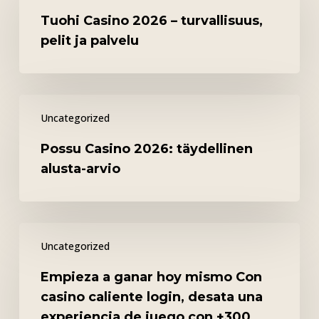
2026
Tuohi Casino 2026 – turvallisuus,
–
pelit ja palvelu
turvallisuus,
pelit
ja
Possu
palvelu
Uncategorized
Casino
2026:
Possu Casino 2026: täydellinen
täydellinen
alusta-arvio
alusta-
arvio
Empieza
Uncategorized
a
ganar
Empieza a ganar hoy mismo Con
hoy
casino caliente login, desata una
mismo
experiencia de juego con +300