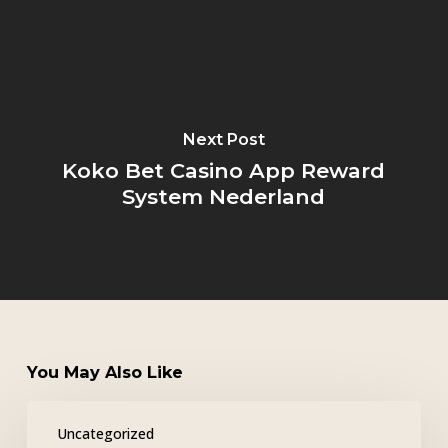
Next Post
Koko Bet Casino App Reward
System Nederland
You May Also Like
Tuohi
Uncategorized
Casino