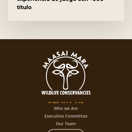
Con
título
casino
caliente
login,
desata
una
experiencia
de
juego
con
+300
título
ABOUT
US
Who we Are
Executive Committee
Our Team