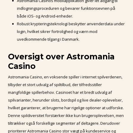
Astromania Casinos mobilapplikation giver let adgang til
indlogningsproceduren og bevarer funktionsevnen på
både iOS- og Android-enheder.
Robust krypteringsteknologi beskytter anvenderdata under
login, hvilket sikrer fortrolighed og værn mod
uvedkommende tilgang i Danmark.
Oversigt over Astromania
Casino
Astromania Casino, en voksende spiller i internet spilverdenen,
tilbyder et stort udvalg af spiltilbud, der tilfredsstiller
mangfoldige spillerbehov. Casinoet har et bredt udvalg af
spilvarianter, herunder slots, bordspil og live dealer-oplevelser,
hvilket garanterer, at brugerne har rigelige optioner at udforske.
Denne spildiversitet forstærker ikke kun brugeroplevelsen, men
tiltrækker også forskellige segmenter af deltagere. Derudover
prioriterer Astromania Casino stor vægt på kundeservice og