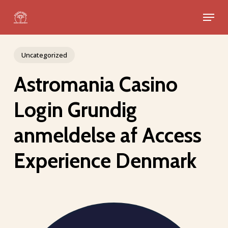
Skip
Menu
to
Close
main
Menu
content
Uncategorized
Astromania Casino
Login Grundig
anmeldelse af Access
Experience Denmark