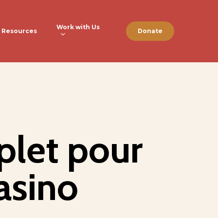
Work with Us
Resources
Donate
plet pour
asino