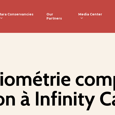
ara Conservancies
Media Center
Our
Partners
iométrie com
n à Infinity C