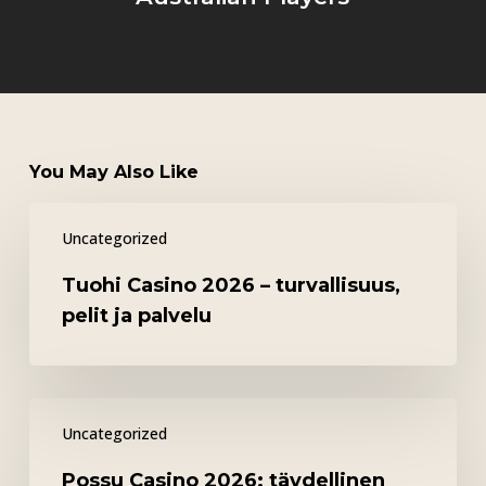
You May Also Like
Tuohi
Uncategorized
Casino
2026
Tuohi Casino 2026 – turvallisuus,
–
pelit ja palvelu
turvallisuus,
pelit
ja
Possu
palvelu
Uncategorized
Casino
2026:
Possu Casino 2026: täydellinen