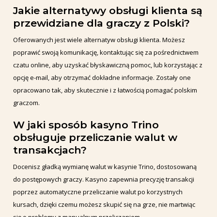
Jakie alternatywy obsługi klienta są
przewidziane dla graczy z Polski?
Oferowanych jest wiele alternatyw obsługi klienta. Możesz
poprawić swoją komunikację, kontaktując się za pośrednictwem
czatu online, aby uzyskać błyskawiczną pomoc, lub korzystając z
opcję e-mail, aby otrzymać dokładne informacje. Zostały one
opracowano tak, aby skutecznie i z łatwością pomagać polskim
graczom.
W jaki sposób kasyno Trino
obsługuje przeliczanie walut w
transakcjach?
Docenisz gładką wymianę walut w kasynie Trino, dostosowaną
do postępowych graczy. Kasyno zapewnia precyzję transakcji
poprzez automatyczne przeliczanie walut po korzystnych
kursach, dzięki czemu możesz skupić się na grze, nie martwiąc
się o problemy z manualnym przeliczaniem.