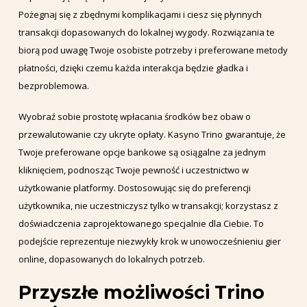
Pożegnaj się z zbędnymi komplikacjami i ciesz się płynnych
transakcji dopasowanych do lokalnej wygody. Rozwiązania te
biorą pod uwagę Twoje osobiste potrzeby i preferowane metody
płatności, dzięki czemu każda interakcja będzie gładka i
bezproblemowa.
Wyobraź sobie prostotę wpłacania środków bez obaw o
przewalutowanie czy ukryte opłaty. Kasyno Trino gwarantuje, że
Twoje preferowane opcje bankowe są osiągalne za jednym
kliknięciem, podnosząc Twoje pewność i uczestnictwo w
użytkowanie platformy. Dostosowując się do preferencji
użytkownika, nie uczestniczysz tylko w transakcji; korzystasz z
doświadczenia zaprojektowanego specjalnie dla Ciebie. To
podejście reprezentuje niezwykły krok w unowocześnieniu gier
online, dopasowanych do lokalnych potrzeb.
Przyszłe możliwości Trino