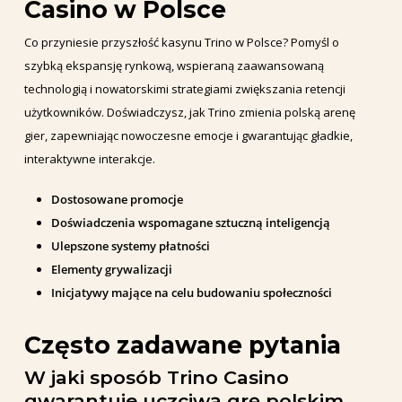
Casino w Polsce
Co przyniesie przyszłość kasynu Trino w Polsce? Pomyśl o
szybką ekspansję rynkową, wspieraną zaawansowaną
technologią i nowatorskimi strategiami zwiększania retencji
użytkowników. Doświadczysz, jak Trino zmienia polską arenę
gier, zapewniając nowoczesne emocje i gwarantując gładkie,
interaktywne interakcje.
Dostosowane promocje
Doświadczenia wspomagane sztuczną inteligencją
Ulepszone systemy płatności
Elementy grywalizacji
Inicjatywy mające na celu budowaniu społeczności
Często zadawane pytania
W jaki sposób Trino Casino
gwarantuje uczciwą grę polskim