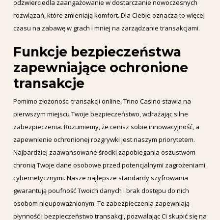
odzwierciedla zaangażowanie w dostarczanie nowoczesnych
rozwiązań, które zmieniają komfort. Dla Ciebie oznacza to więcej
czasu na zabawę w grach i mniej na zarządzanie transakcjami.
Funkcje bezpieczeństwa
zapewniające ochronione
transakcje
Pomimo złożoności transakcji online, Trino Casino stawia na
pierwszym miejscu Twoje bezpieczeństwo, wdrażając silne
zabezpieczenia. Rozumiemy, że cenisz sobie innowacyjność, a
zapewnienie ochronionej rozgrywki jest naszym priorytetem.
Najbardziej zaawansowane środki zapobiegania oszustwom
chronią Twoje dane osobowe przed potencjalnymi zagrożeniami
cybernetycznymi. Nasze najlepsze standardy szyfrowania
gwarantują poufność Twoich danych i brak dostępu do nich
osobom nieupoważnionym. Te zabezpieczenia zapewniają
płynność i bezpieczeństwo transakcji, pozwalając Ci skupić się na