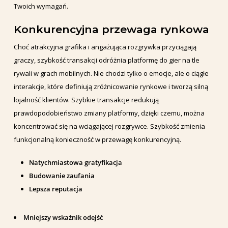
Twoich wymagań.
Konkurencyjna przewaga rynkowa
Choć atrakcyjna grafika i angażująca rozgrywka przyciągają
graczy, szybkość transakcji odróżnia platformę do gier na tle
rywali w grach mobilnych. Nie chodzi tylko o emocje, ale o ciągłe
interakcje, które definiują zróżnicowanie rynkowe i tworzą silną
lojalność klientów. Szybkie transakcje redukują
prawdopodobieństwo zmiany platformy, dzięki czemu, można
koncentrować się na wciągającej rozgrywce. Szybkość zmienia
funkcjonalną konieczność w przewagę konkurencyjną.
Natychmiastowa gratyfikacja
Budowanie zaufania
Lepsza reputacja
Mniejszy wskaźnik odejść