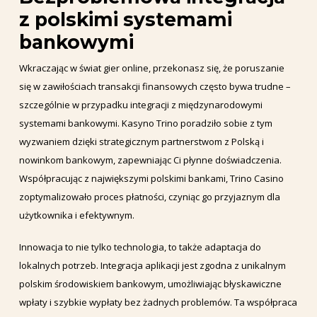
z polskimi systemami
bankowymi
Wkraczając w świat gier online, przekonasz się, że poruszanie
się w zawiłościach transakcji finansowych często bywa trudne –
szczególnie w przypadku integracji z międzynarodowymi
systemami bankowymi. Kasyno Trino poradziło sobie z tym
wyzwaniem dzięki strategicznym partnerstwom z Polską i
nowinkom bankowym, zapewniając Ci płynne doświadczenia.
Współpracując z największymi polskimi bankami, Trino Casino
zoptymalizowało proces płatności, czyniąc go przyjaznym dla
użytkownika i efektywnym.
Innowacja to nie tylko technologia, to także adaptacja do
lokalnych potrzeb. Integracja aplikacji jest zgodna z unikalnym
polskim środowiskiem bankowym, umożliwiając błyskawiczne
wpłaty i szybkie wypłaty bez żadnych problemów. Ta współpraca