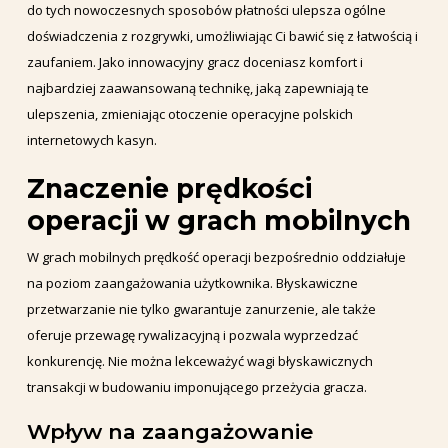
do tych nowoczesnych sposobów płatności ulepsza ogólne
doświadczenia z rozgrywki, umożliwiając Ci bawić się z łatwością i
zaufaniem. Jako innowacyjny gracz doceniasz komfort i
najbardziej zaawansowaną technikę, jaką zapewniają te
ulepszenia, zmieniając otoczenie operacyjne polskich
internetowych kasyn.
Znaczenie prędkości
operacji w grach mobilnych
W grach mobilnych prędkość operacji bezpośrednio oddziałuje
na poziom zaangażowania użytkownika. Błyskawiczne
przetwarzanie nie tylko gwarantuje zanurzenie, ale także
oferuje przewagę rywalizacyjną i pozwala wyprzedzać
konkurencję. Nie można lekceważyć wagi błyskawicznych
transakcji w budowaniu imponującego przeżycia gracza.
Wpływ na zaangażowanie