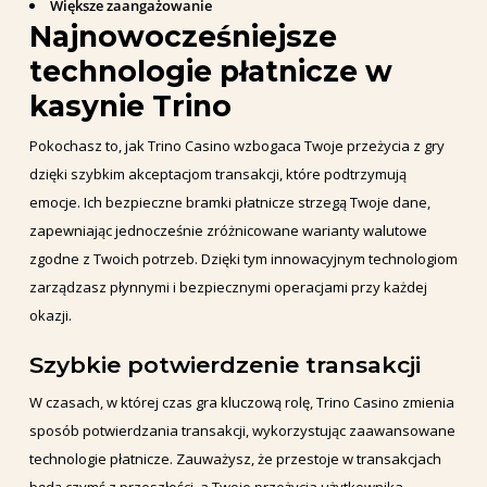
Większe zaangażowanie
Najnowocześniejsze
technologie płatnicze w
kasynie Trino
Pokochasz to, jak Trino Casino wzbogaca Twoje przeżycia z gry
dzięki szybkim akceptacjom transakcji, które podtrzymują
emocje. Ich bezpieczne bramki płatnicze strzegą Twoje dane,
zapewniając jednocześnie zróżnicowane warianty walutowe
zgodne z Twoich potrzeb. Dzięki tym innowacyjnym technologiom
zarządzasz płynnymi i bezpiecznymi operacjami przy każdej
okazji.
Szybkie potwierdzenie transakcji
W czasach, w której czas gra kluczową rolę, Trino Casino zmienia
sposób potwierdzania transakcji, wykorzystując zaawansowane
technologie płatnicze. Zauważysz, że przestoje w transakcjach
będą czymś z przeszłości, a Twoje przeżycia użytkownika