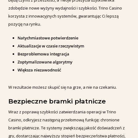
zdobędzie nowe wyżyny wydajności i szybkości. Trino Casino
korzysta z innowacyjnych systemów, gwarantując Ci lepszą
pozycję na rynku.
Natychmiastowe potwierdzenie
Aktualizacje w czasie rzeczywistym
Bezproblemowa integracja
Zoptymalizowane algorytmy
Większa niezawodność
W rezultacie możesz skupić się na grze, a nie na czekaniu.
Bezpieczne bramki płatnicze
Wraz z poprawą szybkości zatwierdzania operacji w Trino
Casino, odkryjesz następną przełomową funkcję: chronione
bramki płatnicze. Te systemy zwiększają jakość doświadczeń z
gry, dostarczając najwyższy stopień bezpieczeństwa płatności,