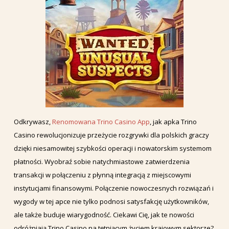
Odkrywasz,
Renomowana Trino Casino App
, jak apka Trino
Casino rewolucjonizuje przeżycie rozgrywki dla polskich graczy
dzięki niesamowitej szybkości operacji i nowatorskim systemom
płatności. Wyobraź sobie natychmiastowe zatwierdzenia
transakcji w połączeniu z płynną integracją z miejscowymi
instytucjami finansowymi. Połączenie nowoczesnych rozwiązań i
wygody w tej apce nie tylko podnosi satysfakcję użytkowników,
ale także buduje wiarygodność. Ciekawi Cię, jak te nowości
odróżniają Trino Casino na tętniącym życiem krajowym sektorze?