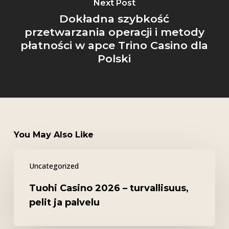
Next Post
Dokładna szybkość
przetwarzania operacji i metody
płatności w apce Trino Casino dla
Polski
You May Also Like
Tuohi
Uncategorized
Casino
2026
Tuohi Casino 2026 – turvallisuus,
–
pelit ja palvelu
turvallisuus,
pelit