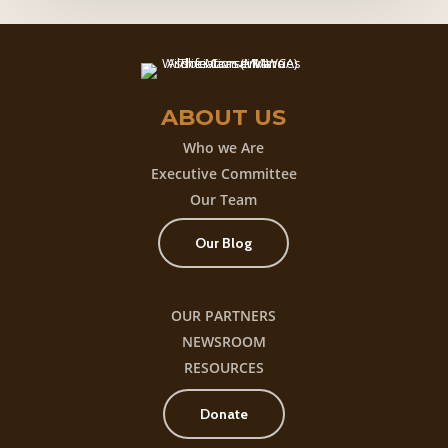
desata
una
experiencia
de
juego
ABOUT US
con
Who we Are
+300
Executive Committee
título
Our Team
Our Blog
OUR PARTNERS
NEWSROOM
RESOURCES
Donate