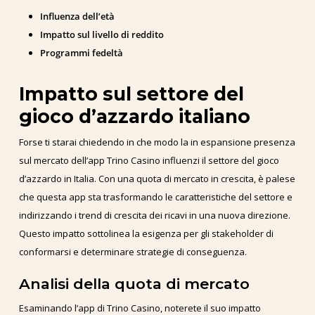
Influenza dell’età
Impatto sul livello di reddito
Programmi fedeltà
Impatto sul settore del
gioco d’azzardo italiano
Forse ti starai chiedendo in che modo la in espansione presenza
sul mercato dell’app Trino Casino influenzi il settore del gioco
d’azzardo in Italia. Con una quota di mercato in crescita, è palese
che questa app sta trasformando le caratteristiche del settore e
indirizzando i trend di crescita dei ricavi in una nuova direzione.
Questo impatto sottolinea la esigenza per gli stakeholder di
conformarsi e determinare strategie di conseguenza.
Analisi della quota di mercato
Esaminando l’app di Trino Casino, noterete il suo impatto