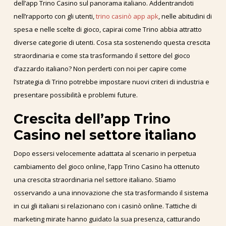
dell’app Trino Casino sul panorama italiano. Addentrandoti
nell’rapporto con gli utenti,
trino casinò app apk
, nelle abitudini di
spesa e nelle scelte di gioco, capirai come Trino abbia attratto
diverse categorie di utenti. Cosa sta sostenendo questa crescita
straordinaria e come sta trasformando il settore del gioco
d’azzardo italiano? Non perderti con noi per capire come
l’strategia di Trino potrebbe impostare nuovi criteri di industria e
presentare possibilità e problemi future.
Crescita dell’app Trino
Casino nel settore italiano
Dopo essersi velocemente adattata al scenario in perpetua
cambiamento del gioco online, l’app Trino Casino ha ottenuto
una crescita straordinaria nel settore italiano. Stiamo
osservando a una innovazione che sta trasformando il sistema
in cui gli italiani si relazionano con i casinò online. Tattiche di
marketing mirate hanno guidato la sua presenza, catturando