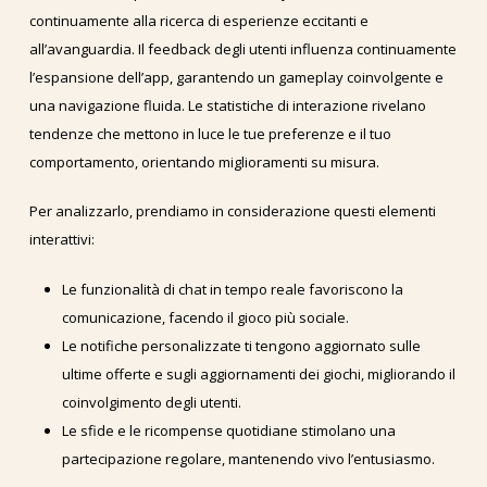
continuamente alla ricerca di esperienze eccitanti e
all’avanguardia. Il feedback degli utenti influenza continuamente
l’espansione dell’app, garantendo un gameplay coinvolgente e
una navigazione fluida. Le statistiche di interazione rivelano
tendenze che mettono in luce le tue preferenze e il tuo
comportamento, orientando miglioramenti su misura.
Per analizzarlo, prendiamo in considerazione questi elementi
interattivi:
Le funzionalità di chat in tempo reale favoriscono la
comunicazione, facendo il gioco più sociale.
Le notifiche personalizzate ti tengono aggiornato sulle
ultime offerte e sugli aggiornamenti dei giochi, migliorando il
coinvolgimento degli utenti.
Le sfide e le ricompense quotidiane stimolano una
partecipazione regolare, mantenendo vivo l’entusiasmo.