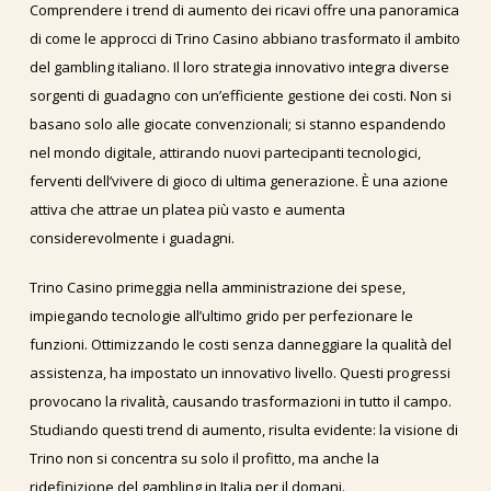
Comprendere i trend di aumento dei ricavi offre una panoramica
di come le approcci di Trino Casino abbiano trasformato il ambito
del gambling italiano. Il loro strategia innovativo integra diverse
sorgenti di guadagno con un’efficiente gestione dei costi. Non si
basano solo alle giocate convenzionali; si stanno espandendo
nel mondo digitale, attirando nuovi partecipanti tecnologici,
ferventi dell’vivere di gioco di ultima generazione. È una azione
attiva che attrae un platea più vasto e aumenta
considerevolmente i guadagni.
Trino Casino primeggia nella amministrazione dei spese,
impiegando tecnologie all’ultimo grido per perfezionare le
funzioni. Ottimizzando le costi senza danneggiare la qualità del
assistenza, ha impostato un innovativo livello. Questi progressi
provocano la rivalità, causando trasformazioni in tutto il campo.
Studiando questi trend di aumento, risulta evidente: la visione di
Trino non si concentra su solo il profitto, ma anche la
ridefinizione del gambling in Italia per il domani.