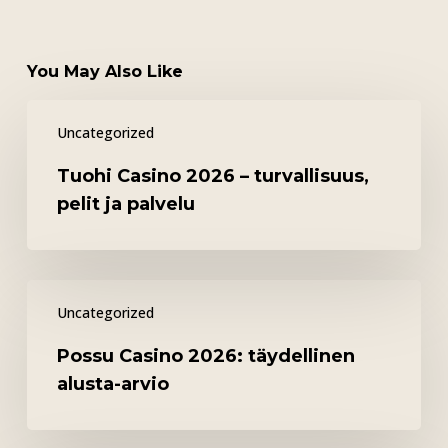
You May Also Like
Tuohi
Uncategorized
Casino
2026
Tuohi Casino 2026 – turvallisuus,
–
pelit ja palvelu
turvallisuus,
pelit
ja
Possu
palvelu
Uncategorized
Casino
2026:
Possu Casino 2026: täydellinen
täydellinen
alusta-arvio
alusta-
arvio