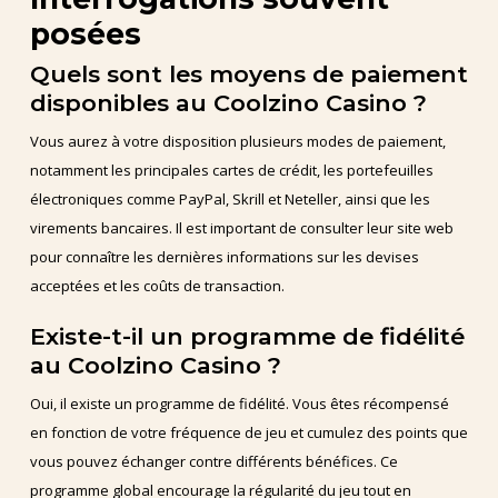
posées
Quels sont les moyens de paiement
disponibles au Coolzino Casino ?
Vous aurez à votre disposition plusieurs modes de paiement,
notamment les principales cartes de crédit, les portefeuilles
électroniques comme PayPal, Skrill et Neteller, ainsi que les
virements bancaires. Il est important de consulter leur site web
pour connaître les dernières informations sur les devises
acceptées et les coûts de transaction.
Existe-t-il un programme de fidélité
au Coolzino Casino ?
Oui, il existe un programme de fidélité. Vous êtes récompensé
en fonction de votre fréquence de jeu et cumulez des points que
vous pouvez échanger contre différents bénéfices. Ce
programme global encourage la régularité du jeu tout en