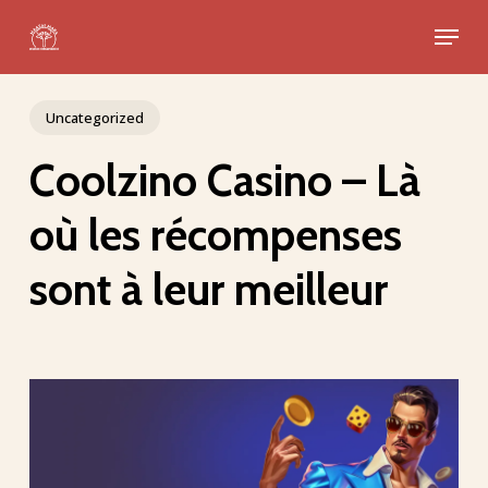
Skip
Menu
to
Close
main
Menu
content
Uncategorized
Coolzino Casino – Là
où les récompenses
sont à leur meilleur