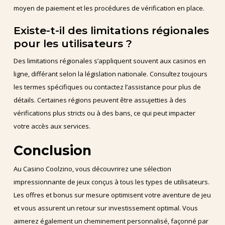
moyen de paiement et les procédures de vérification en place.
Existe-t-il des limitations régionales
pour les utilisateurs ?
Des limitations régionales s’appliquent souvent aux casinos en
ligne, différant selon la législation nationale. Consultez toujours
les termes spécifiques ou contactez l’assistance pour plus de
détails. Certaines régions peuvent être assujetties à des
vérifications plus stricts ou à des bans, ce qui peut impacter
votre accès aux services.
Conclusion
Au Casino Coolzino, vous découvrirez une sélection
impressionnante de jeux conçus à tous les types de utilisateurs.
Les offres et bonus sur mesure optimisent votre aventure de jeu
et vous assurent un retour sur investissement optimal. Vous
aimerez également un cheminement personnalisé, façonné par