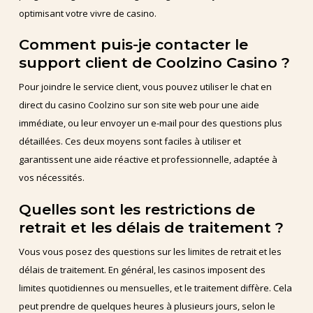
optimisant votre vivre de casino.
Comment puis-je contacter le
support client de Coolzino Casino ?
Pour joindre le service client, vous pouvez utiliser le chat en
direct du casino Coolzino sur son site web pour une aide
immédiate, ou leur envoyer un e-mail pour des questions plus
détaillées. Ces deux moyens sont faciles à utiliser et
garantissent une aide réactive et professionnelle, adaptée à
vos nécessités.
Quelles sont les restrictions de
retrait et les délais de traitement ?
Vous vous posez des questions sur les limites de retrait et les
délais de traitement. En général, les casinos imposent des
limites quotidiennes ou mensuelles, et le traitement diffère. Cela
peut prendre de quelques heures à plusieurs jours, selon le