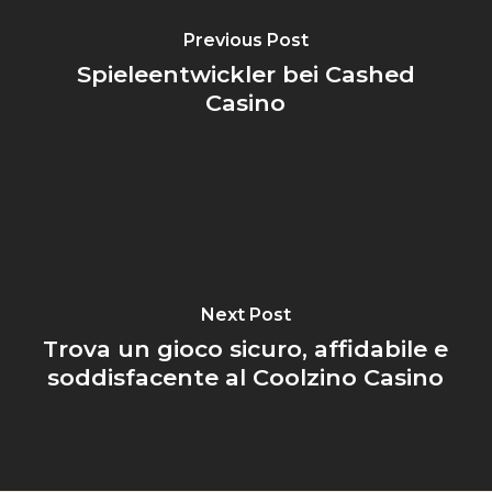
Previous Post
Spieleentwickler bei Cashed
Casino
Next Post
Trova un gioco sicuro, affidabile e
soddisfacente al Coolzino Casino