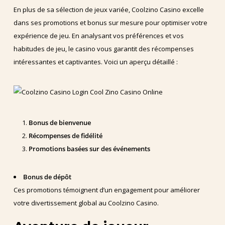
En plus de sa sélection de jeux variée, Coolzino Casino excelle
dans ses promotions et bonus sur mesure pour optimiser votre
expérience de jeu. En analysant vos préférences et vos
habitudes de jeu, le casino vous garantit des récompenses
intéressantes et captivantes. Voici un aperçu détaillé :
Bonus de bienvenue
Récompenses de fidélité
Promotions basées sur des événements
Bonus de dépôt
Ces promotions témoignent d’un engagement pour améliorer
votre divertissement global au Coolzino Casino.