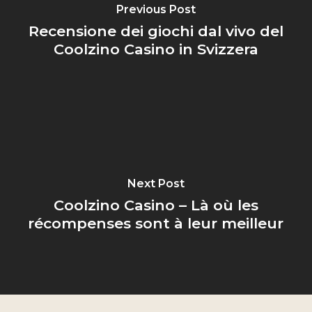
Previous Post
Recensione dei giochi dal vivo del
Coolzino Casino in Svizzera
Next Post
Coolzino Casino – Là où les
récompenses sont à leur meilleur