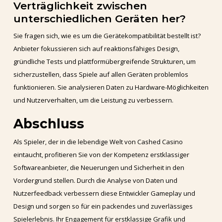
Verträglichkeit zwischen
unterschiedlichen Geräten her?
Sie fragen sich, wie es um die Gerätekompatibilität bestellt ist?
Anbieter fokussieren sich auf reaktionsfähiges Design,
gründliche Tests und plattformübergreifende Strukturen, um
sicherzustellen, dass Spiele auf allen Geräten problemlos
funktionieren. Sie analysieren Daten zu Hardware-Möglichkeiten
und Nutzerverhalten, um die Leistung zu verbessern.
Abschluss
Als Spieler, der in die lebendige Welt von Cashed Casino
eintaucht, profitieren Sie von der Kompetenz erstklassiger
Softwareanbieter, die Neuerungen und Sicherheit in den
Vordergrund stellen. Durch die Analyse von Daten und
Nutzerfeedback verbessern diese Entwickler Gameplay und
Design und sorgen so für ein packendes und zuverlässiges
Spielerlebnis. Ihr Engagement für erstklassige Grafik und