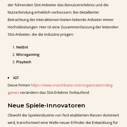
der führenden Slot-Anbieter das Benutzererlebnis und die
Nutzerbindung erheblich verbessern. Bei detaillierter
Betrachtung der Interaktionen bieten leitende Anbieter immer
Höchstleistungen. Hier ist eine Zusammenfassung der leitenden
Slot-Anbieter, die die Industrie prägen:
NetEnt
Microgaming
Playtech
IGT
Diese Firmen
https://www.crunchbase.com/organization/dng-
games
verändern das Slot-Erlebnis fortlaufend.
Neue Spiele-Innovatoren
Obwohl die Spieleindustrie von fest etablierten Riesen dominiert
wird, transformiert eine Welle neuer Erfinder die Entwicklung für