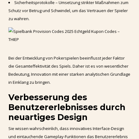
Sicherheitsprotokolle – Umsetzung strikter Maßnahmen zum
Schutz vor Betrug und Schwindel, um das Vertrauen der Spieler
zu wahren.
Bei der Entwicklung von Pokerspielen beeinflusst jeder Faktor
die Gesamteffektivität des Spiels. Daher ist es von wesentlicher
Bedeutung, Innovation mit einer starken analytischen Grundlage
in Einklang zu bringen.
Verbesserung des
Benutzererlebnisses durch
neuartiges Design
Sie wissen wahrscheinlich, dass innovatives Interface-Design
und eintauchende Gameplay-Funktionen das Benutzererlebnis