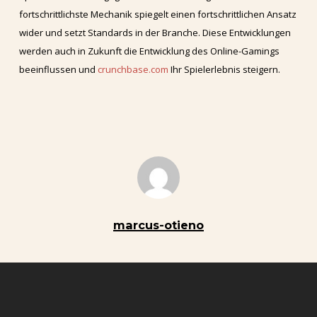
fortschrittlichste Mechanik spiegelt einen fortschrittlichen Ansatz
wider und setzt Standards in der Branche. Diese Entwicklungen
werden auch in Zukunft die Entwicklung des Online-Gamings
beeinflussen und
crunchbase.com
Ihr Spielerlebnis steigern.
marcus-otieno