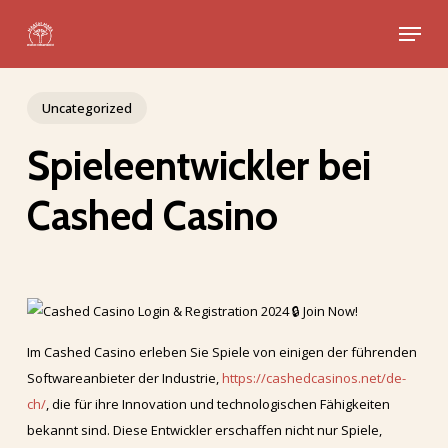
Skip
Menu
to
Close
main
Menu
content
Uncategorized
Spieleentwickler bei
Cashed Casino
Im Cashed Casino erleben Sie Spiele von einigen der führenden
Softwareanbieter der Industrie,
https://cashedcasinos.net/de-
ch/
, die für ihre Innovation und technologischen Fähigkeiten
bekannt sind. Diese Entwickler erschaffen nicht nur Spiele,