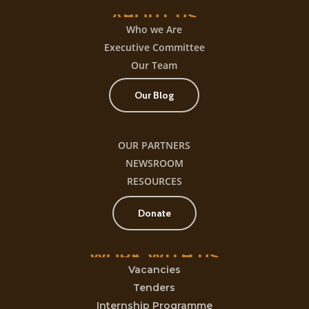
ABOUT
US
Who we Are
Executive Committee
Our Team
Our Blog
OUR PARTNERS
NEWSROOM
RESOURCES
Donate
WORK
WITH
US
Vacancies
Tenders
Internship Programme