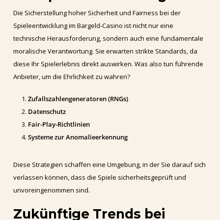
Die Sicherstellung hoher Sicherheit und Fairness bei der
Spieleentwicklung im Bargeld-Casino ist nicht nur eine
technische Herausforderung, sondern auch eine fundamentale
moralische Verantwortung. Sie erwarten strikte Standards, da
diese Ihr Spielerlebnis direkt auswirken. Was also tun führende
Anbieter, um die Ehrlichkeit zu wahren?
Zufallszahlengeneratoren (RNGs)
Datenschutz
Fair-Play-Richtlinien
Systeme zur Anomalieerkennung
Diese Strategien schaffen eine Umgebung, in der Sie darauf sich
verlassen können, dass die Spiele sicherheitsgeprüft und
unvoreingenommen sind.
Zukünftige Trends bei