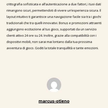
crittografia sofisticata e all’autenticazione a due fattori, i tuoi dati
rimangono sicuri, permettendoti di vivere un’esperienza sicura. Il
layout intuitivo ti garantisce una navigazione facile sia tra i giochi
tradizionali che tra quelli innovativi. Bonus e promozioni attraenti
aggiungono eccitazione al tuo gioco, supportati da un servizio
clienti attivo 24 ore su 24. Inoltre, grazie alla compatibilità con i
dispositivi mobili, non sarai mai lontano dalla tua prossima
avventura di gioco. Goditi la totale tranquillità e tante emozioni.
marcus-otieno