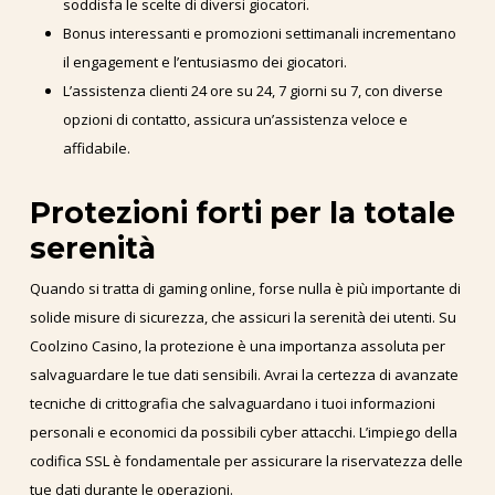
soddisfa le scelte di diversi giocatori.
Bonus interessanti e promozioni settimanali incrementano
il engagement e l’entusiasmo dei giocatori.
L’assistenza clienti 24 ore su 24, 7 giorni su 7, con diverse
opzioni di contatto, assicura un’assistenza veloce e
affidabile.
Protezioni forti per la totale
serenità
Quando si tratta di gaming online, forse nulla è più importante di
solide misure di sicurezza, che assicuri la serenità dei utenti. Su
Coolzino Casino, la protezione è una importanza assoluta per
salvaguardare le tue dati sensibili. Avrai la certezza di avanzate
tecniche di crittografia che salvaguardano i tuoi informazioni
personali e economici da possibili cyber attacchi. L’impiego della
codifica SSL è fondamentale per assicurare la riservatezza delle
tue dati durante le operazioni.