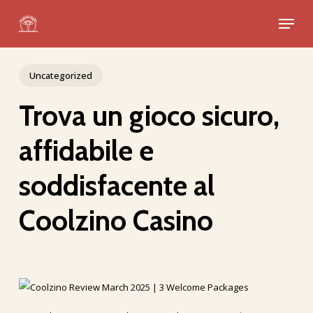
Skip
Menu
to
Close
main
Menu
content
Uncategorized
Trova un gioco sicuro,
affidabile e
soddisfacente al
Coolzino Casino