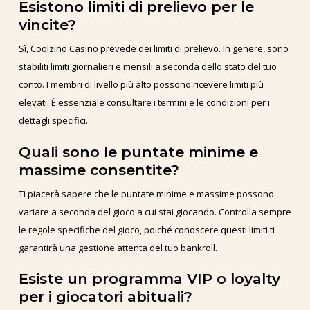
Esistono limiti di prelievo per le
vincite?
Sì, Coolzino Casino prevede dei limiti di prelievo. In genere, sono
stabiliti limiti giornalieri e mensili a seconda dello stato del tuo
conto. I membri di livello più alto possono ricevere limiti più
elevati. È essenziale consultare i termini e le condizioni per i
dettagli specifici.
Quali sono le puntate minime e
massime consentite?
Ti piacerà sapere che le puntate minime e massime possono
variare a seconda del gioco a cui stai giocando. Controlla sempre
le regole specifiche del gioco, poiché conoscere questi limiti ti
garantirà una gestione attenta del tuo bankroll.
Esiste un programma VIP o loyalty
per i giocatori abituali?