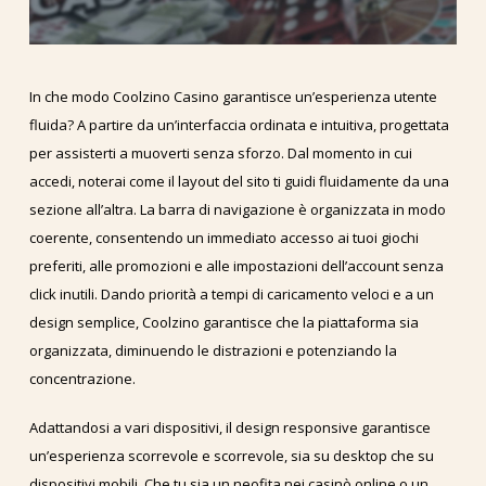
In che modo Coolzino Casino garantisce un’esperienza utente
fluida? A partire da un’interfaccia ordinata e intuitiva, progettata
per assisterti a muoverti senza sforzo. Dal momento in cui
accedi, noterai come il layout del sito ti guidi fluidamente da una
sezione all’altra. La barra di navigazione è organizzata in modo
coerente, consentendo un immediato accesso ai tuoi giochi
preferiti, alle promozioni e alle impostazioni dell’account senza
click inutili. Dando priorità a tempi di caricamento veloci e a un
design semplice, Coolzino garantisce che la piattaforma sia
organizzata, diminuendo le distrazioni e potenziando la
concentrazione.
Adattandosi a vari dispositivi, il design responsive garantisce
un’esperienza scorrevole e scorrevole, sia su desktop che su
dispositivi mobili. Che tu sia un neofita nei casinò online o un