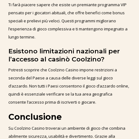
Ti farà piacere sapere che esiste un premiante programma VIP
pensato per i giocatori abituali, che offre benefici come bonus
speciali e prelievi più veloci. Questi programmi migliorano
l’esperienza di gioco complessiva e ti mantengono impegnato a
lungo termine.
Esistono limitazioni nazionali per
l’accesso al casinò Coolzino?
Potresti scoprire che Coolzino Casino impone restrizioni a
seconda del Paese a causa delle diverse leggi sul gioco
d’azzardo. Non tutti i Paesi consentono il gioco d’azzardo online,
quindi è essenziale verificare se la tua area geografica
consente l’accesso prima di iscriverti o giocare.
Conclusione
Su Coolzino Casino troverai un ambiente di gioco che combina
abilmente sicurezza, usabilità e divertimento. Grazie alla