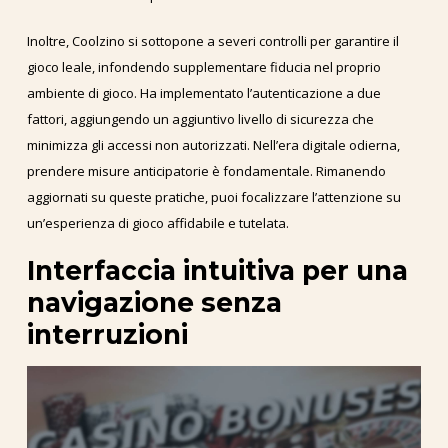
Inoltre, Coolzino si sottopone a severi controlli per garantire il
gioco leale, infondendo supplementare fiducia nel proprio
ambiente di gioco. Ha implementato l’autenticazione a due
fattori, aggiungendo un aggiuntivo livello di sicurezza che
minimizza gli accessi non autorizzati. Nell’era digitale odierna,
prendere misure anticipatorie è fondamentale. Rimanendo
aggiornati su queste pratiche, puoi focalizzare l’attenzione su
un’esperienza di gioco affidabile e tutelata.
Interfaccia intuitiva per una
navigazione senza
interruzioni