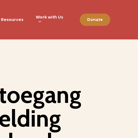
Work with Us
Resources
Donate
 toegang
elding