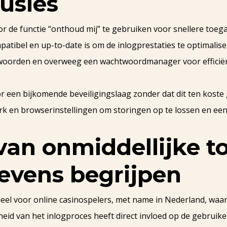
usies
or de functie “onthoud mij” te gebruiken voor snellere toeg
tibel en up-to-date is om de inlogprestaties te optimalise
htwoorden en overweeg een wachtwoordmanager voor efficië
oor een bijkomende beveiligingslaag zonder dat dit ten kost
k en browserinstellingen om storingen op te lossen en ee
van onmiddellijke t
evens begrijpen
tieel voor online casinospelers, met name in Nederland, waa
eid van het inlogproces heeft direct invloed op de gebruik