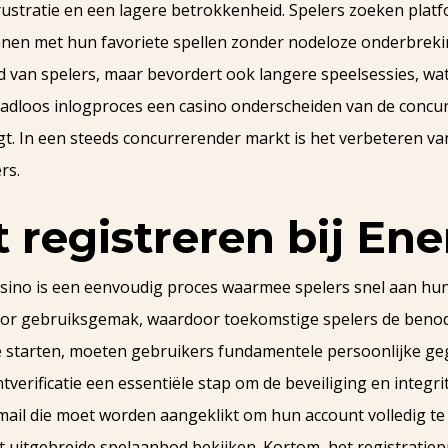
ustratie en een lagere betrokkenheid. Spelers zoeken platfo
nnen met hun favoriete spellen zonder nodeloze onderbreki
 van spelers, maar bevordert ook langere speelsessies, wat u
naadloos inlogproces een casino onderscheiden van de concu
jgt. In een steeds concurrerender markt is het verbeteren van
rs.
 registreren bij En
sino is een eenvoudig proces waarmee spelers snel aan h
oor gebruiksgemak, waardoor toekomstige spelers de benod
te starten, moeten gebruikers fundamentele persoonlijke g
verificatie een essentiële stap om de beveiliging en integri
mail die moet worden aangeklikt om hun account volledig te 
 uitgebreide spelaanbod bekijken. Kortom, het registratiep