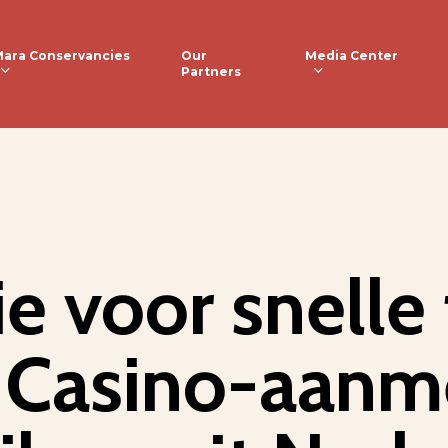
ara Conservancies
Media Center
Our
Partners
ie voor snelle
y Casino-aanm