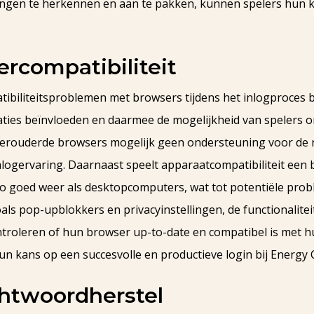
ingen te herkennen en aan te pakken, kunnen spelers hun k
rcompatibiliteit
ibiliteitsproblemen met browsers tijdens het inlogproces b
ies beïnvloeden en daarmee de mogelijkheid van spelers o
 verouderde browsers mogelijk geen ondersteuning voor de
inlogervaring. Daarnaast speelt apparaatcompatibiliteit een 
zo goed weer als desktopcomputers, wat tot potentiële pro
oals pop-upblokkers en privacyinstellingen, de functionalite
roleren of hun browser up-to-date en compatibel is met 
n kans op een succesvolle en productieve login bij Energy 
htwoordherstel