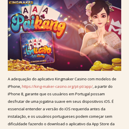
A adequação do aplicativo Kingmaker Casino com modelos de
iPhone,
https://king-maker-casino.org/pt-pt/app/
, a partir do
iPhone 8, garante que os usuários em Portugal possam
desfrutar de uma jogatina suave em seus dispositivos iOS. É
essencial entender a versão do iOS requerida antes da
instalação, e os usuários portugueses podem começar sem
dificuldade fazendo o download o aplicativo da App Store da