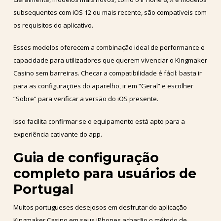
subsequentes com iOS 12 ou mais recente, são compatíveis com
os requisitos do aplicativo.
Esses modelos oferecem a combinação ideal de performance e
capacidade para utilizadores que querem vivenciar o Kingmaker
Casino sem barreiras. Checar a compatibilidade é fácil: basta ir
para as configurações do aparelho, ir em “Geral” e escolher
“Sobre” para verificar a versão do iOS presente.
Isso facilita confirmar se o equipamento está apto para a
experiência cativante do app.
Guia de configuração
completo para usuários de
Portugal
Muitos portugueses desejosos em desfrutar do aplicação
Kingmaker Casino em seus iPhones acharão o método de