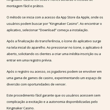
montagem fácil e prático.
O método se inicia com a acesso da App Store da Apple, onde os
usuários podem buscar por “Kingmaker Casino”. Ao encontrar o
aplicativo, selecionar “Download” começa a instalação.
Após a finalização do transferência, o ícone do aplicativo surge
na tela inicial do aparelho. Ao pressionar no ícone, o aplicativo é
aberto, solicitando os clientes a criar uma inédita inscrição ou a
entrar em uma registro prévia.
Após o registro ou acesso, os jogadores podem se envolver em
uma gama de games de casino, experimentando um espaço de
diversão com oportunidades de vencer.
Este procedimento fácil garante que os usuários acessem sem
complicação a excitação e a autonomia disponibilizadas pelo
Kingmaker Casino.