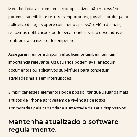
Medidas básicas, como encerrar aplicativos não necessários,
podem disponibilizar recursos importantes, possibilitando que o
aplicativo de jogos opere com menos pressão. Além do mais,
reduzir as notificações pode evitar quebras não desejadas e
contribuir a otimizar o desempenho.
Assegurar memória disponível suficiente também tem um
importância relevante. Os usuários podem avaliar excluir
documentos ou aplicativos supérfluos para conseguir
atividades mais sem interrupções.
Simplificar esses elementos pode possibilitar que usuários mais
antigos de iPhone aproveitem de vivências de jogos
aprimoradas pela capacidade aumentada de seus dispositivos.
Mantenha atualizado o software
regularmente.