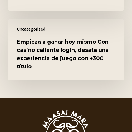
alusta-
arvio
Empieza
Uncategorized
a
ganar
Empieza a ganar hoy mismo Con
hoy
casino caliente login, desata una
mismo
experiencia de juego con +300
Con
título
casino
caliente
login,
desata
una
experiencia
de
juego
con