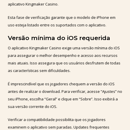
aplicativo Kingmaker Casino.
Esta fase de verificação garante que o modelo de iPhone em
uso esteja listado entre os suportados com o aplicativo.
Versão mínima do iOS requerida
O aplicativo Kingmaker Casino exige uma versão mínima do iOS
para assegurar o melhor desempenho e acesso aos recursos
mais atuais. Isso assegura que os usuários desfrutem de todas
as características sem dificuldades.
É imprescindível que os jogadores chequem a versão do iOS
antes de realizar o download. Para verificar, acesse “Ajustes” no
seu iPhone, escolha “Geral” e clique em “Sobre”. Isso exibirá a
sua versão corrente do iOS.
Verificar a compatibilidade possibilita que os jogadores
examinem o aplicativo sem paradas. Updates frequentes