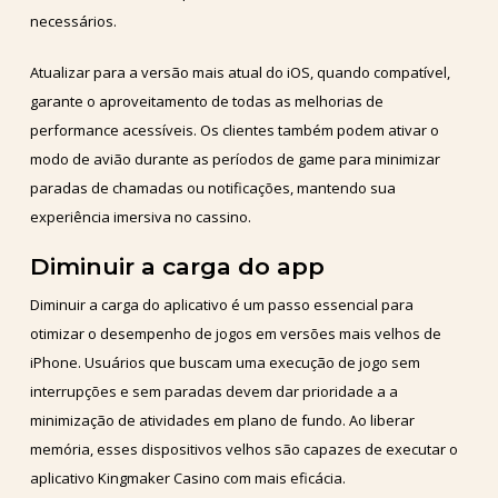
necessários.
Atualizar para a versão mais atual do iOS, quando compatível,
garante o aproveitamento de todas as melhorias de
performance acessíveis. Os clientes também podem ativar o
modo de avião durante as períodos de game para minimizar
paradas de chamadas ou notificações, mantendo sua
experiência imersiva no cassino.
Diminuir a carga do app
Diminuir a carga do aplicativo é um passo essencial para
otimizar o desempenho de jogos em versões mais velhos de
iPhone. Usuários que buscam uma execução de jogo sem
interrupções e sem paradas devem dar prioridade a a
minimização de atividades em plano de fundo. Ao liberar
memória, esses dispositivos velhos são capazes de executar o
aplicativo Kingmaker Casino com mais eficácia.