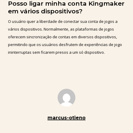
Posso ligar minha conta Kingmaker
em vários dispositivos?
O usuário quer a liberdade de conectar sua conta de jogos a
vários dispositivos. Normalmente, as plataformas de jogos
oferecem sincronização de contas em diversos dispositivos,
permitindo que os usuários desfrutem de experiências de jogo
ininterruptas sem ficarem presos a um só dispositivo.
marcus-otieno