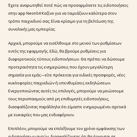
Έχετε αναρωτηθεί ποτέ πώς να προσαρμόσετε τις ειδοποιήσεις
στην app Neon54 Καζίνο για να ταιριάζουν καλύτερα στον
τρόπο παιχνιδιού σας; Είναι κρίσιμο για τη βελτίωση της
συνολικής μας εμπειρίας.
Αρχικά, μπορούμε να εισέλθουμε στο μενού των ρυθμίσεων
εντός της εφαρμογής. Εδώ, θα βρούμε ρυθμίσεις για
διαφορετικούς τύπους ειδοποιήσεων. Θα πρέπει να δώσουμε
προτεραιότητα τις ενημερώσεις που έχουν μεγαλύτερη
σημασία για εμάς—είτε πρόκειται για ειδικές προσφορές, νέες
κυκλοφορίες παιχνιδιών ή υπενθυμίσεις εκδηλώσεων.
Ενεργοποιώντας αυτές τις επιλογές, μπορούμε να μειώσουμε
τους περισπασμούς από μη επιθυμητές ειδοποιήσεις,
διασφαλίζοντας παράλληλα ότι είμαστε ενημερωμένοι σχετικά
με ευκαιρίες που μας ενδιαφέρουν.
Επιπλέον, μπορούμε να επιλέξουμε τον χρόνο εμφάνισης των
ειδοποιήσεων αυτών, διασφαλίζοντας ότι θα έρχονται σε