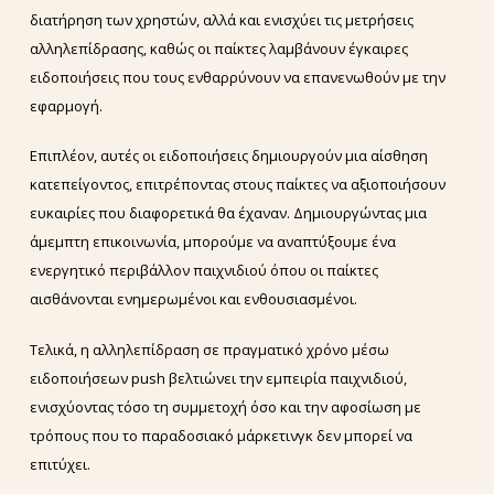
διατήρηση των χρηστών, αλλά και ενισχύει τις μετρήσεις
αλληλεπίδρασης, καθώς οι παίκτες λαμβάνουν έγκαιρες
ειδοποιήσεις που τους ενθαρρύνουν να επανενωθούν με την
εφαρμογή.
Επιπλέον, αυτές οι ειδοποιήσεις δημιουργούν μια αίσθηση
κατεπείγοντος, επιτρέποντας στους παίκτες να αξιοποιήσουν
ευκαιρίες που διαφορετικά θα έχαναν. Δημιουργώντας μια
άμεμπτη επικοινωνία, μπορούμε να αναπτύξουμε ένα
ενεργητικό περιβάλλον παιχνιδιού όπου οι παίκτες
αισθάνονται ενημερωμένοι και ενθουσιασμένοι.
Τελικά, η αλληλεπίδραση σε πραγματικό χρόνο μέσω
ειδοποιήσεων push βελτιώνει την εμπειρία παιχνιδιού,
ενισχύοντας τόσο τη συμμετοχή όσο και την αφοσίωση με
τρόπους που το παραδοσιακό μάρκετινγκ δεν μπορεί να
επιτύχει.