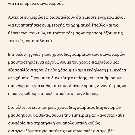
για τα επόμενα διαγωνισμούς.
Αυτές οι ενημερώσεις διασφαλίζουν ότι είμαστε ενημερωμένοι
για τις απαιτήσεις συμμετοχής, τα χρηματικά έπαθλα και τις
θέσεις των παικτών, επιτρέποντάς μας να προσαρμόζουμε τις
τακτικές μας αποδοτικά.
Επιπλέον, η γνώση των χρονοδιαγραμμάτων των διαγωνισμών
μας υποστηρίζει να οργανώνουμε τον χρόνο παιχνιδιού μας,
εξασφαλίζοντας ότι δεν θα χάσουμε καμία εκδήλωση με μεγάλα
στοιχήματα. Έχουμε τη δυνατότητα επίσης και να ρυθμίσουμε
υπενθυμίσεις για καθοριστικούς διαγωνισμούς, δίνοντάς μας να
επικεντρωθούμε αποκλειστικά στο παιγνίδι μας.
Στο τέλος, οι ειδοποιήσεις χρονοδιαγράμματος διαγωνισμών
μας βοηθούν να βελτιώσουμε την εμπειρία μας, κάνοντας κάθε
συνεδρία πιο στρατηγική και απολαυστική καθώς
ανταγωνιζόμαστε για αυτές τις εντυπωσιακές ανταμοιβές.