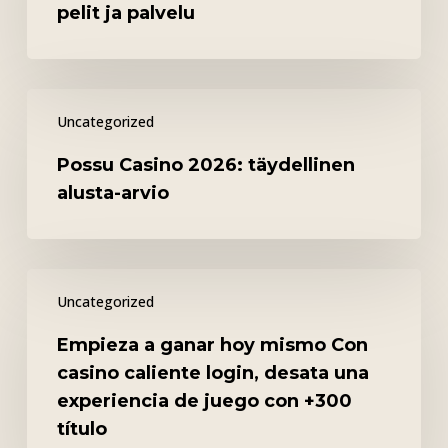
pelit ja palvelu
turvallisuus,
pelit
ja
Possu
palvelu
Uncategorized
Casino
2026:
Possu Casino 2026: täydellinen
täydellinen
alusta-arvio
alusta-
arvio
Empieza
Uncategorized
a
ganar
Empieza a ganar hoy mismo Con
hoy
casino caliente login, desata una
mismo
experiencia de juego con +300
Con
título
casino