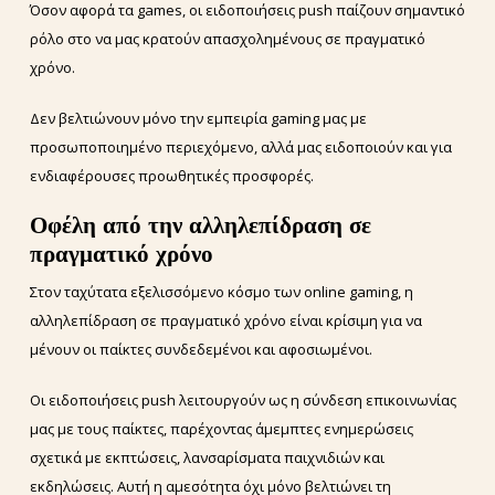
Όσον αφορά τα games, οι ειδοποιήσεις push παίζουν σημαντικό
ρόλο στο να μας κρατούν απασχολημένους σε πραγματικό
χρόνο.
Δεν βελτιώνουν μόνο την εμπειρία gaming μας με
προσωποποιημένο περιεχόμενο, αλλά μας ειδοποιούν και για
ενδιαφέρουσες προωθητικές προσφορές.
Οφέλη από την αλληλεπίδραση σε
πραγματικό χρόνο
Στον ταχύτατα εξελισσόμενο κόσμο των online gaming, η
αλληλεπίδραση σε πραγματικό χρόνο είναι κρίσιμη για να
μένουν οι παίκτες συνδεδεμένοι και αφοσιωμένοι.
Οι ειδοποιήσεις push λειτουργούν ως η σύνδεση επικοινωνίας
μας με τους παίκτες, παρέχοντας άμεμπτες ενημερώσεις
σχετικά με εκπτώσεις, λανσαρίσματα παιχνιδιών και
εκδηλώσεις. Αυτή η αμεσότητα όχι μόνο βελτιώνει τη