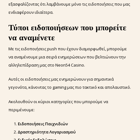
εξασφαλίζοντας ότι λαμβάνουμε μόνο τις ειδοποιήσεις που μας
ενδιαφέρουν ιδιαίτερα.
Τύποι ειδοποιήσεων που μπορείτε
να αναμένετε
Με τις ειδοποιήσεις push που έχουν διαμορφωθεί, μπορούμε
να αναμένουμε μια σειρά ενημερώσεων που βελτιώνουν την
αλληλεπίδραση μας στο Neon54 Casino.
Αυτές οι ειδοποιήσεις μας ενημερώνουν για σημαντικά
γεγονότα, κάνοντας το gaming μας πιο τακτικό και απολαυστικό.
Ακολουθούν οι κύριοι κατηγορίες που μπορούμε να
περιμένουμε:
Ειδοποιήσεις Παιχνιδιών
Δραστηριότητα Λογαριασμού