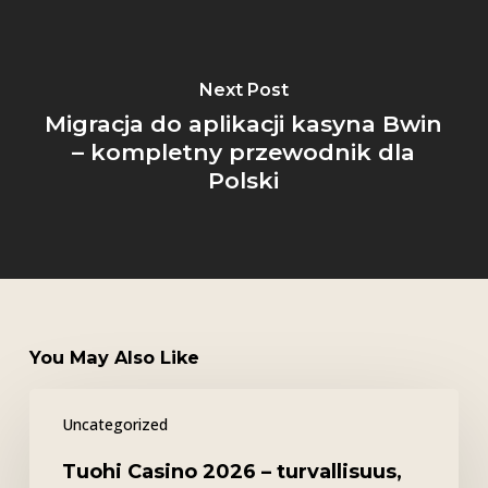
Next Post
Migracja do aplikacji kasyna Bwin
– kompletny przewodnik dla
Polski
You May Also Like
Tuohi
Uncategorized
Casino
2026
Tuohi Casino 2026 – turvallisuus,
–