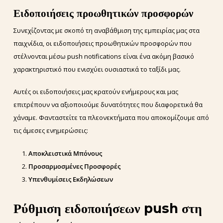
Ειδοποιήσεις προωθητικών προσφορών
Συνεχίζοντας με σκοπό τη αναβάθμιση της εμπειρίας μας στα
παιχνίδια, οι ειδοποιήσεις προωθητικών προσφορών που
στέλνονται μέσω push notifications είναι ένα ακόμη βασικό
χαρακτηριστικό που ενισχύει ουσιαστικά το ταξίδι μας.
Αυτές οι ειδοποιήσεις μας κρατούν ενήμερους και μας
επιτρέπουν να αξιοποιούμε δυνατότητες που διαφορετικά θα
χάναμε. Φανταστείτε τα πλεονεκτήματα που αποκομίζουμε από
τις άμεσες ενημερώσεις:
Αποκλειστικά Μπόνους
Προσαρμοσμένες Προσφορές
Υπενθυμίσεις Εκδηλώσεων
Ρύθμιση ειδοποιήσεων push στη