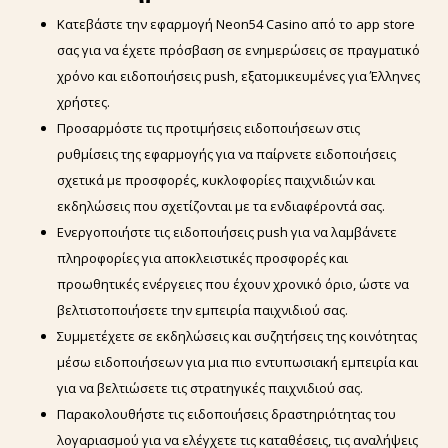
Κατεβάστε την εφαρμογή Neon54 Casino από το app store
σας για να έχετε πρόσβαση σε ενημερώσεις σε πραγματικό
χρόνο και ειδοποιήσεις push, εξατομικευμένες για Έλληνες
χρήστες.
Προσαρμόστε τις προτιμήσεις ειδοποιήσεων στις
ρυθμίσεις της εφαρμογής για να παίρνετε ειδοποιήσεις
σχετικά με προσφορές, κυκλοφορίες παιχνιδιών και
εκδηλώσεις που σχετίζονται με τα ενδιαφέροντά σας.
Ενεργοποιήστε τις ειδοποιήσεις push για να λαμβάνετε
πληροφορίες για αποκλειστικές προσφορές και
προωθητικές ενέργειες που έχουν χρονικό όριο, ώστε να
βελτιστοποιήσετε την εμπειρία παιχνιδιού σας.
Συμμετέχετε σε εκδηλώσεις και συζητήσεις της κοινότητας
μέσω ειδοποιήσεων για μια πιο εντυπωσιακή εμπειρία και
για να βελτιώσετε τις στρατηγικές παιχνιδιού σας.
Παρακολουθήστε τις ειδοποιήσεις δραστηριότητας του
λογαριασμού για να ελέγχετε τις καταθέσεις, τις αναλήψεις