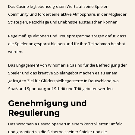
Das Casino legt ebenso großen Wert auf seine Spieler-
Community und fördert eine aktive Atmosphäre, in der Mitglieder
Strategien, Ratschläge und Erlebnisse austauschen können.
Regelmäßige Aktionen und Treueprogramme sorgen dafür, dass
die Spieler angespornt bleiben und für ihre Teilnahmen belohnt
werden.
Das Engagement von Winomania Casino für die Befriedigung der
Spieler und das kreative Spielangebot machen es zu einem
gefragten Ziel für Glücksspielbegeisterte in Deutschland, wo
Spaß und Spannung auf Schritt und Tritt geboten werden.
Genehmigung und
Regulierung
Das Winomania Casino operiert in einem kontrollierten Umfeld
und garantiert so die Sicherheit seiner Spieler und die