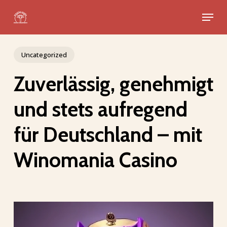
Skip
Menu
to
Close
main
Menu
content
Uncategorized
Zuverlässig, genehmigt
und stets aufregend
für Deutschland – mit
Winomania Casino