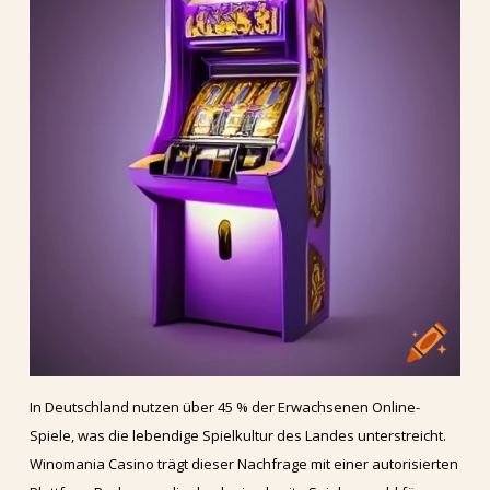
In Deutschland nutzen über 45 % der Erwachsenen Online-
Spiele, was die lebendige Spielkultur des Landes unterstreicht.
Winomania Casino trägt dieser Nachfrage mit einer autorisierten