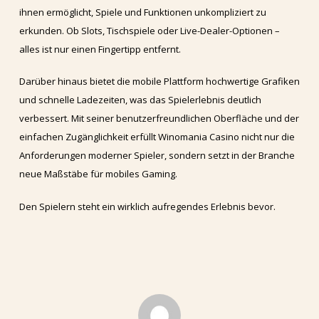
ihnen ermöglicht, Spiele und Funktionen unkompliziert zu
erkunden. Ob Slots, Tischspiele oder Live-Dealer-Optionen –
alles ist nur einen Fingertipp entfernt.
Darüber hinaus bietet die mobile Plattform hochwertige Grafiken
und schnelle Ladezeiten, was das Spielerlebnis deutlich
verbessert. Mit seiner benutzerfreundlichen Oberfläche und der
einfachen Zugänglichkeit erfüllt Winomania Casino nicht nur die
Anforderungen moderner Spieler, sondern setzt in der Branche
neue Maßstäbe für mobiles Gaming.
Den Spielern steht ein wirklich aufregendes Erlebnis bevor.