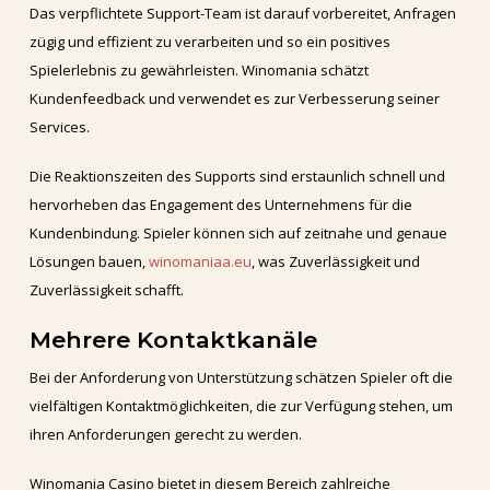
Das verpflichtete Support-Team ist darauf vorbereitet, Anfragen
zügig und effizient zu verarbeiten und so ein positives
Spielerlebnis zu gewährleisten. Winomania schätzt
Kundenfeedback und verwendet es zur Verbesserung seiner
Services.
Die Reaktionszeiten des Supports sind erstaunlich schnell und
hervorheben das Engagement des Unternehmens für die
Kundenbindung. Spieler können sich auf zeitnahe und genaue
Lösungen bauen,
winomaniaa.eu
, was Zuverlässigkeit und
Zuverlässigkeit schafft.
Mehrere Kontaktkanäle
Bei der Anforderung von Unterstützung schätzen Spieler oft die
vielfältigen Kontaktmöglichkeiten, die zur Verfügung stehen, um
ihren Anforderungen gerecht zu werden.
Winomania Casino bietet in diesem Bereich zahlreiche