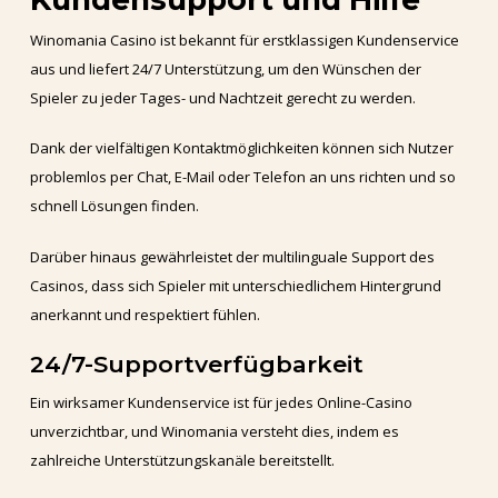
Winomania Casino ist bekannt für erstklassigen Kundenservice
aus und liefert 24/7 Unterstützung, um den Wünschen der
Spieler zu jeder Tages- und Nachtzeit gerecht zu werden.
Dank der vielfältigen Kontaktmöglichkeiten können sich Nutzer
problemlos per Chat, E-Mail oder Telefon an uns richten und so
schnell Lösungen finden.
Darüber hinaus gewährleistet der multilinguale Support des
Casinos, dass sich Spieler mit unterschiedlichem Hintergrund
anerkannt und respektiert fühlen.
24/7-Supportverfügbarkeit
Ein wirksamer Kundenservice ist für jedes Online-Casino
unverzichtbar, und Winomania versteht dies, indem es
zahlreiche Unterstützungskanäle bereitstellt.