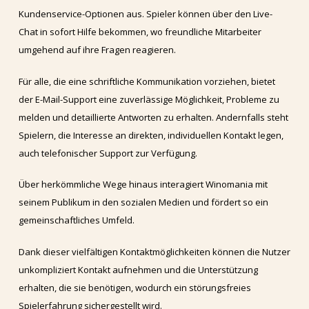
Kundenservice-Optionen aus. Spieler können über den Live-
Chat in sofort Hilfe bekommen, wo freundliche Mitarbeiter
umgehend auf ihre Fragen reagieren.
Für alle, die eine schriftliche Kommunikation vorziehen, bietet
der E-Mail-Support eine zuverlässige Möglichkeit, Probleme zu
melden und detaillierte Antworten zu erhalten. Andernfalls steht
Spielern, die Interesse an direkten, individuellen Kontakt legen,
auch telefonischer Support zur Verfügung.
Über herkömmliche Wege hinaus interagiert Winomania mit
seinem Publikum in den sozialen Medien und fördert so ein
gemeinschaftliches Umfeld.
Dank dieser vielfältigen Kontaktmöglichkeiten können die Nutzer
unkompliziert Kontakt aufnehmen und die Unterstützung
erhalten, die sie benötigen, wodurch ein störungsfreies
Spielerfahrung sichergestellt wird.