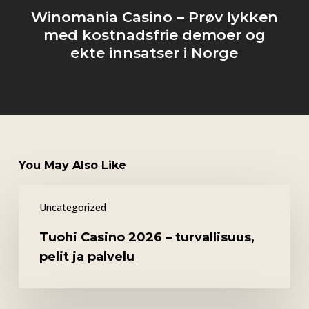
Winomania Casino – Prøv lykken
med kostnadsfrie demoer og
ekte innsatser i Norge
You May Also Like
Tuohi
Uncategorized
Casino
2026
Tuohi Casino 2026 – turvallisuus,
–
pelit ja palvelu
turvallisuus,
pelit
ja