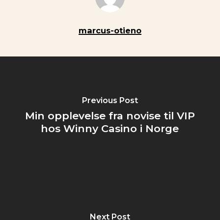
marcus-otieno
Previous Post
Min opplevelse fra novise til VIP
hos Winny Casino i Norge
Next Post