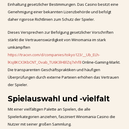
Einhaltung gesetzlicher Bestimmungen. Das Casino besitzt eine
Genehmigung einer bekannten Lizenzbehörde und befolgt
daher rigorose Richtlinien zum Schutz der Spieler.
Dieses Versprechen zur Befolgung gesetzlicher Vorschriften
stärkt die Vertrauenswürdigkeit von Winomania im stark
umkämpften
https://tracxn.com/d/companies/tokyo123/__Ub_ELh-
lKsj8KCX3KbCNT_Ovab_TU6K3lHBlZq7xhf8
Online-Gaming-Markt.
Die transparenten Geschäftspraktiken und häufigen
Überprüfungen durch externe Parteien erhöhen das Vertrauen
der Spieler.
Spielauswahl und -vielfalt
Mit einer vielfältigen Palette an Spielen, die alle
Spielerkategorien anziehen, fasziniert Winomania Casino die
Nutzer mit seiner großen Sammlung.