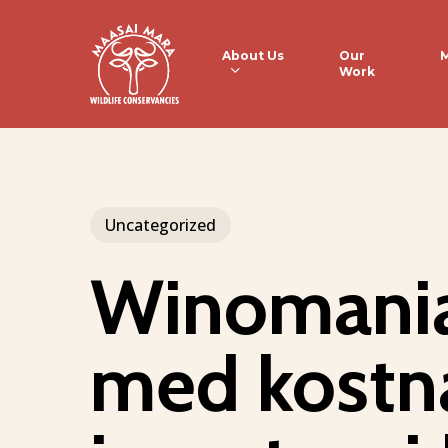
Skip
to
About Us
M
Our
Work
main
content
Uncategorized
Winomania
med kostna