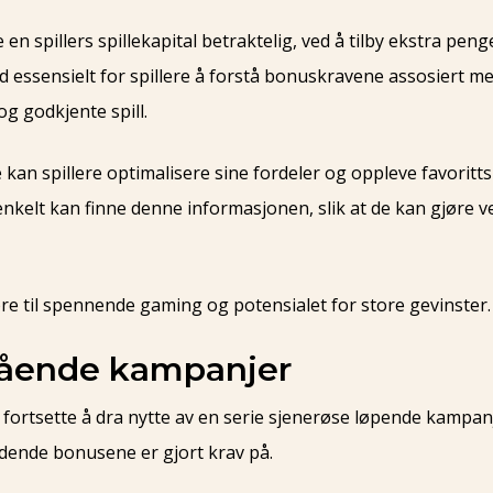
n spillers spillekapital betraktelig, ved å tilby ekstra peng
d essensielt for spillere å forstå bonuskravene assosiert me
g godkjente spill.
 kan spillere optimalisere sine fordeler og oppleve favorittsp
enkelt kan finne denne informasjonen, slik at de kan gjøre v
re til spennende gaming og potensialet for store gevinster.
gående kampanjer
fortsette å dra nytte av en serie sjenerøse løpende kampanj
ledende bonusene er gjort krav på.