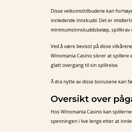
Disse velkomsttilbudene kan forhøye e
innledende innskudd. Det er imidlerti
minimumsinnskuddsbeløp, spillkrav o
Ved å være bevisst på disse vilkårene
Winomania Casino sikrer at spillere 
glatt overgang til sin spillreise.
Å dra nytte av disse bonusene kan fø
Oversikt over på
Hos Winomania Casino kan spillerne 
spenningen i live lenge etter at inn