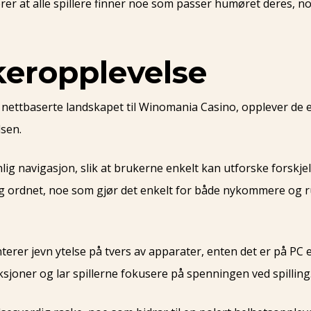
rer at alle spillere finner noe som passer humøret deres, n
eropplevelse
nettbaserte landskapet til Winomania Casino, opplever de et
lsen.
g navigasjon, slik at brukerne enkelt kan utforske forskjell
 ordnet, noe som gjør det enkelt for både nykommere og rut
erer jevn ytelse på tvers av apparater, enten det er på PC e
joner og lar spillerne fokusere på spenningen ved spilling