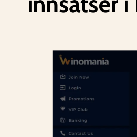
innsatser i