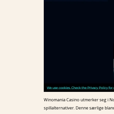
Winomania Casino utmerker seg i Norg
spillalternativer. Denne særlige bla