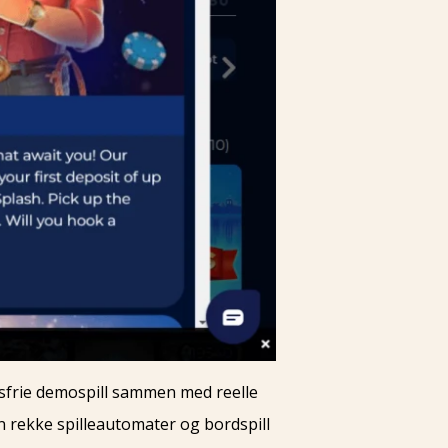
adsfrie demospill sammen med reelle
n rekke spilleautomater og bordspill