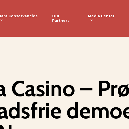
ara Conservancies
Media Center
Our
Partners
 Casino – Prø
dsfrie demoe