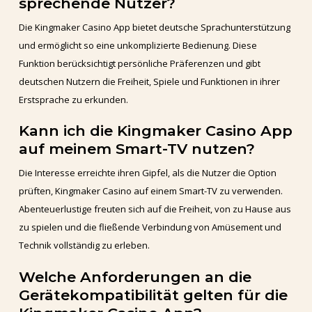
sprechende Nutzer?
Die Kingmaker Casino App bietet deutsche Sprachunterstützung
und ermöglicht so eine unkomplizierte Bedienung. Diese
Funktion berücksichtigt persönliche Präferenzen und gibt
deutschen Nutzern die Freiheit, Spiele und Funktionen in ihrer
Erstsprache zu erkunden.
Kann ich die Kingmaker Casino App
auf meinem Smart-TV nutzen?
Die Interesse erreichte ihren Gipfel, als die Nutzer die Option
prüften, Kingmaker Casino auf einem Smart-TV zu verwenden.
Abenteuerlustige freuten sich auf die Freiheit, von zu Hause aus
zu spielen und die fließende Verbindung von Amüsement und
Technik vollständig zu erleben.
Welche Anforderungen an die
Gerätekompatibilität gelten für die