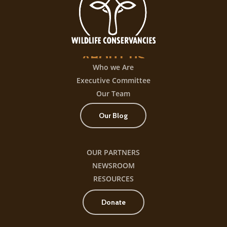
con
+300
título
ABOUT
US
Who we Are
Executive Committee
Our Team
Our Blog
OUR PARTNERS
NEWSROOM
RESOURCES
Donate