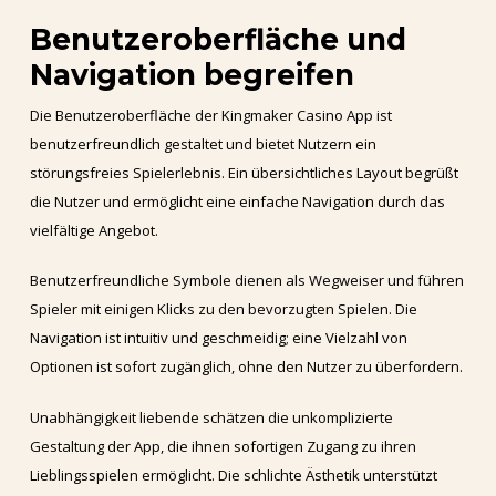
Benutzeroberfläche und
Navigation begreifen
Die Benutzeroberfläche der Kingmaker Casino App ist
benutzerfreundlich gestaltet und bietet Nutzern ein
störungsfreies Spielerlebnis. Ein übersichtliches Layout begrüßt
die Nutzer und ermöglicht eine einfache Navigation durch das
vielfältige Angebot.
Benutzerfreundliche Symbole dienen als Wegweiser und führen
Spieler mit einigen Klicks zu den bevorzugten Spielen. Die
Navigation ist intuitiv und geschmeidig; eine Vielzahl von
Optionen ist sofort zugänglich, ohne den Nutzer zu überfordern.
Unabhängigkeit liebende schätzen die unkomplizierte
Gestaltung der App, die ihnen sofortigen Zugang zu ihren
Lieblingsspielen ermöglicht. Die schlichte Ästhetik unterstützt