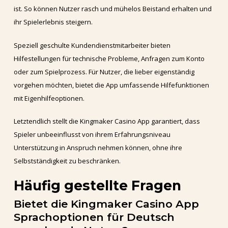
ist. So können Nutzer rasch und mühelos Beistand erhalten und
ihr Spielerlebnis steigern.
Speziell geschulte Kundendienstmitarbeiter bieten
Hilfestellungen für technische Probleme, Anfragen zum Konto
oder zum Spielprozess. Für Nutzer, die lieber eigenständig
vorgehen möchten, bietet die App umfassende Hilfefunktionen
mit Eigenhilfeoptionen.
Letztendlich stellt die Kingmaker Casino App garantiert, dass
Spieler unbeeinflusst von ihrem Erfahrungsniveau
Unterstützung in Anspruch nehmen können, ohne ihre
Selbstständigkeit zu beschränken.
Häufig gestellte Fragen
Bietet die Kingmaker Casino App
Sprachoptionen für Deutsch