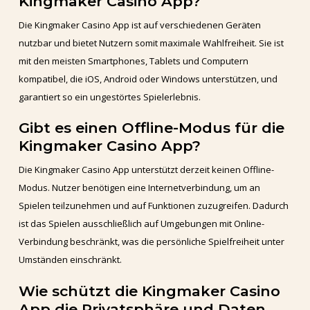
Kingmaker Casino App?
Die Kingmaker Casino App ist auf verschiedenen Geräten
nutzbar und bietet Nutzern somit maximale Wahlfreiheit. Sie ist
mit den meisten Smartphones, Tablets und Computern
kompatibel, die iOS, Android oder Windows unterstützen, und
garantiert so ein ungestörtes Spielerlebnis.
Gibt es einen Offline-Modus für die
Kingmaker Casino App?
Die Kingmaker Casino App unterstützt derzeit keinen Offline-
Modus. Nutzer benötigen eine Internetverbindung, um an
Spielen teilzunehmen und auf Funktionen zuzugreifen. Dadurch
ist das Spielen ausschließlich auf Umgebungen mit Online-
Verbindung beschränkt, was die persönliche Spielfreiheit unter
Umständen einschränkt.
Wie schützt die Kingmaker Casino
App die Privatsphäre und Daten