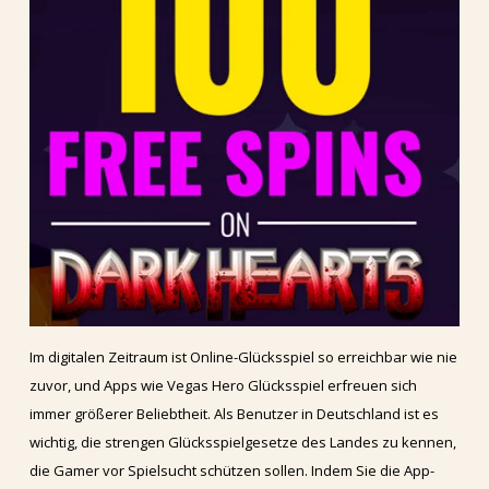
Im digitalen Zeitraum ist Online-Glücksspiel so erreichbar wie nie
zuvor, und Apps wie Vegas Hero Glücksspiel erfreuen sich
immer größerer Beliebtheit. Als Benutzer in Deutschland ist es
wichtig, die strengen Glücksspielgesetze des Landes zu kennen,
die Gamer vor Spielsucht schützen sollen. Indem Sie die App-