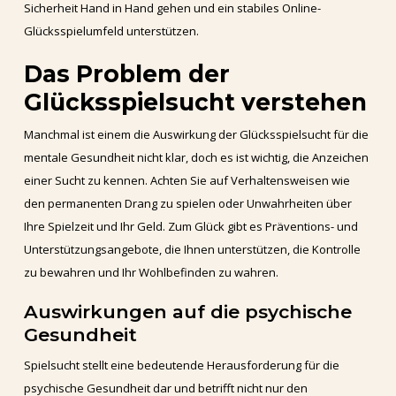
Sicherheit Hand in Hand gehen und ein stabiles Online-
Glücksspielumfeld unterstützen.
Das Problem der
Glücksspielsucht verstehen
Manchmal ist einem die Auswirkung der Glücksspielsucht für die
mentale Gesundheit nicht klar, doch es ist wichtig, die Anzeichen
einer Sucht zu kennen. Achten Sie auf Verhaltensweisen wie
den permanenten Drang zu spielen oder Unwahrheiten über
Ihre Spielzeit und Ihr Geld. Zum Glück gibt es Präventions- und
Unterstützungsangebote, die Ihnen unterstützen, die Kontrolle
zu bewahren und Ihr Wohlbefinden zu wahren.
Auswirkungen auf die psychische
Gesundheit
Spielsucht stellt eine bedeutende Herausforderung für die
psychische Gesundheit dar und betrifft nicht nur den