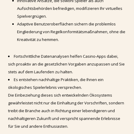
Innovative Ansätze, die sowohl Spieler als auch
Aufsichtsbehörden befriedigen, modifizieren Ihr virtuelles
Spielvergnügen.
Adaptive Benutzeroberflächen sichern die problemlos
Eingliederung von Regelkonformitätsmaßnahmen, ohne die
Kreativität zu hemmen.
Fortschrittliche Datenanalysen helfen Casino-Apps dabei,
sich proaktiv an die gesetzlichen Vorgaben anzupassen und Sie
stets auf dem Laufenden zu halten.
Es entstehen nachhaltige Praktiken, die Ihnen ein
ökologisches Spielerlebnis versprechen.
Die Einbeziehung dieses sich entwickelnden Ökosystems
gewährleistet nicht nur die Einhaltung der Vorschriften, sondern
treibt die Branche auch in Richtung einer lebendigeren und
nachhaltigeren Zukunft und verspricht spannende Erlebnisse
für Sie und andere Enthusiasten.