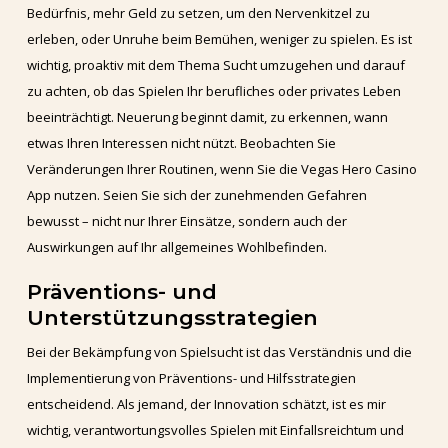
Bedürfnis, mehr Geld zu setzen, um den Nervenkitzel zu
erleben, oder Unruhe beim Bemühen, weniger zu spielen. Es ist
wichtig, proaktiv mit dem Thema Sucht umzugehen und darauf
zu achten, ob das Spielen Ihr berufliches oder privates Leben
beeinträchtigt. Neuerung beginnt damit, zu erkennen, wann
etwas Ihren Interessen nicht nützt. Beobachten Sie
Veränderungen Ihrer Routinen, wenn Sie die Vegas Hero Casino
App nutzen. Seien Sie sich der zunehmenden Gefahren
bewusst – nicht nur Ihrer Einsätze, sondern auch der
Auswirkungen auf Ihr allgemeines Wohlbefinden.
Präventions- und
Unterstützungsstrategien
Bei der Bekämpfung von Spielsucht ist das Verständnis und die
Implementierung von Präventions- und Hilfsstrategien
entscheidend. Als jemand, der Innovation schätzt, ist es mir
wichtig, verantwortungsvolles Spielen mit Einfallsreichtum und