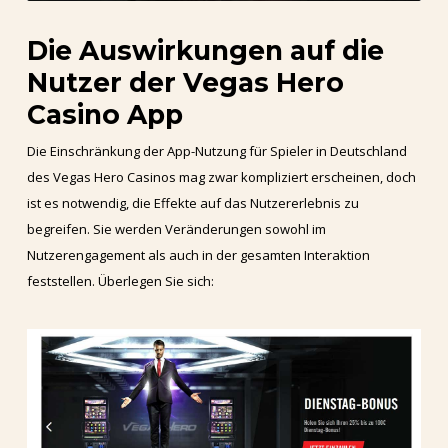
Die Auswirkungen auf die
Nutzer der Vegas Hero
Casino App
Die Einschränkung der App-Nutzung für Spieler in Deutschland
des Vegas Hero Casinos mag zwar kompliziert erscheinen, doch
ist es notwendig, die Effekte auf das Nutzererlebnis zu
begreifen. Sie werden Veränderungen sowohl im
Nutzerengagement als auch in der gesamten Interaktion
feststellen. Überlegen Sie sich: