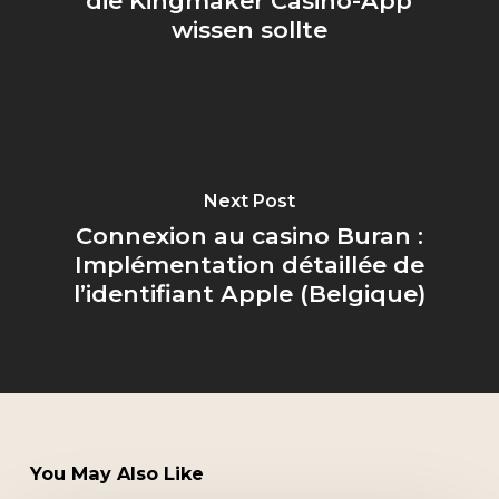
die Kingmaker Casino-App
wissen sollte
Next Post
Connexion au casino Buran :
Implémentation détaillée de
l’identifiant Apple (Belgique)
You May Also Like