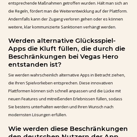
entsprechende Maßnahmen getroffen wurden. Hält man sich an
die Regeln, fördert man die Weiterentwicklung auf der Plattform.
Andernfalls kann der Zugang verloren gehen oder es können
weitere, klar kommunizierte Sanktionen verhängt werden.
Werden alternative Glücksspiel-
Apps die Kluft füllen, die durch die
Beschränkungen bei Vegas Hero
entstanden ist?
Sie werden wahrscheinlich alternative Apps in Betracht ziehen,
die Ihren Spielvorlieben entsprechen. Diese innovativen
Plattformen können sich schnell anpassen und die Lücke mit
neuen Features und mitreißenden Erlebnissen füllen, sodass
Sie bestens unterhalten werden und Ihren Wunsch nach
modernsten Lösungen erfüllen.
Wie werden diese Beschränkungen
den deutschen Nutzern der App