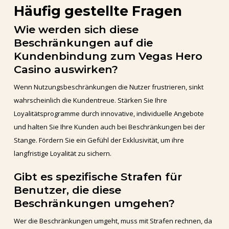
Häufig gestellte Fragen
Wie werden sich diese
Beschränkungen auf die
Kundenbindung zum Vegas Hero
Casino auswirken?
Wenn Nutzungsbeschränkungen die Nutzer frustrieren, sinkt
wahrscheinlich die Kundentreue. Stärken Sie Ihre
Loyalitätsprogramme durch innovative, individuelle Angebote
und halten Sie Ihre Kunden auch bei Beschränkungen bei der
Stange. Fördern Sie ein Gefühl der Exklusivität, um ihre
langfristige Loyalität zu sichern.
Gibt es spezifische Strafen für
Benutzer, die diese
Beschränkungen umgehen?
Wer die Beschränkungen umgeht, muss mit Strafen rechnen, da