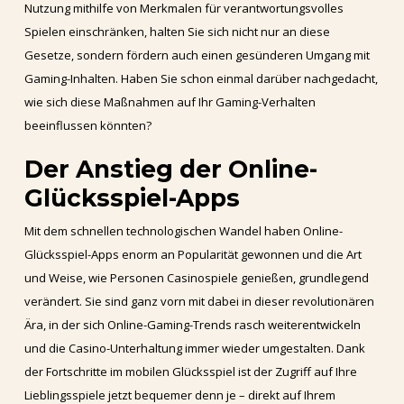
Nutzung mithilfe von Merkmalen für verantwortungsvolles
Spielen einschränken, halten Sie sich nicht nur an diese
Gesetze, sondern fördern auch einen gesünderen Umgang mit
Gaming-Inhalten. Haben Sie schon einmal darüber nachgedacht,
wie sich diese Maßnahmen auf Ihr Gaming-Verhalten
beeinflussen könnten?
Der Anstieg der Online-
Glücksspiel-Apps
Mit dem schnellen technologischen Wandel haben Online-
Glücksspiel-Apps enorm an Popularität gewonnen und die Art
und Weise, wie Personen Casinospiele genießen, grundlegend
verändert. Sie sind ganz vorn mit dabei in dieser revolutionären
Ära, in der sich Online-Gaming-Trends rasch weiterentwickeln
und die Casino-Unterhaltung immer wieder umgestalten. Dank
der Fortschritte im mobilen Glücksspiel ist der Zugriff auf Ihre
Lieblingsspiele jetzt bequemer denn je – direkt auf Ihrem