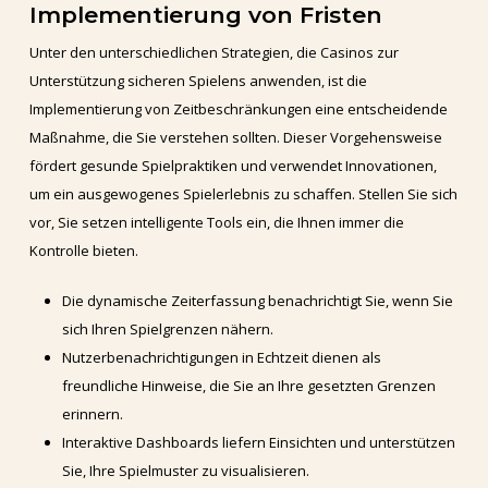
Implementierung von Fristen
Unter den unterschiedlichen Strategien, die Casinos zur
Unterstützung sicheren Spielens anwenden, ist die
Implementierung von Zeitbeschränkungen eine entscheidende
Maßnahme, die Sie verstehen sollten. Dieser Vorgehensweise
fördert gesunde Spielpraktiken und verwendet Innovationen,
um ein ausgewogenes Spielerlebnis zu schaffen. Stellen Sie sich
vor, Sie setzen intelligente Tools ein, die Ihnen immer die
Kontrolle bieten.
Die dynamische Zeiterfassung benachrichtigt Sie, wenn Sie
sich Ihren Spielgrenzen nähern.
Nutzerbenachrichtigungen in Echtzeit dienen als
freundliche Hinweise, die Sie an Ihre gesetzten Grenzen
erinnern.
Interaktive Dashboards liefern Einsichten und unterstützen
Sie, Ihre Spielmuster zu visualisieren.