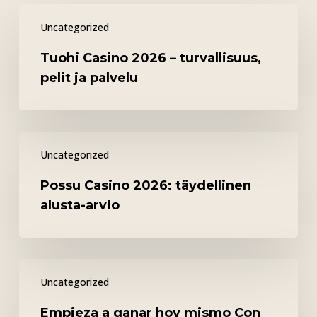
Tuohi
Uncategorized
Casino
2026
Tuohi Casino 2026 – turvallisuus,
–
pelit ja palvelu
turvallisuus,
pelit
ja
Possu
palvelu
Uncategorized
Casino
2026:
Possu Casino 2026: täydellinen
täydellinen
alusta-arvio
alusta-
arvio
Empieza
Uncategorized
a
ganar
Empieza a ganar hoy mismo Con