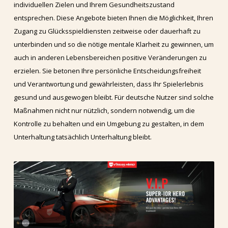
individuellen Zielen und Ihrem Gesundheitszustand
entsprechen. Diese Angebote bieten Ihnen die Möglichkeit, Ihren
Zugang zu Glücksspieldiensten zeitweise oder dauerhaft zu
unterbinden und so die nötige mentale Klarheit zu gewinnen, um
auch in anderen Lebensbereichen positive Veränderungen zu
erzielen. Sie betonen Ihre persönliche Entscheidungsfreiheit
und Verantwortung und gewährleisten, dass Ihr Spielerlebnis
gesund und ausgewogen bleibt. Für deutsche Nutzer sind solche
Maßnahmen nicht nur nützlich, sondern notwendig, um die
Kontrolle zu behalten und ein Umgebung zu gestalten, in dem
Unterhaltung tatsächlich Unterhaltung bleibt.