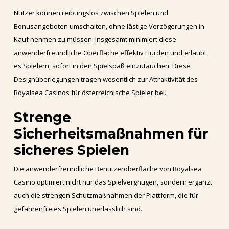
Nutzer können reibungslos zwischen Spielen und
Bonusangeboten umschalten, ohne lästige Verzögerungen in
Kauf nehmen zu müssen. Insgesamt minimiert diese
anwenderfreundliche Oberfläche effektiv Hürden und erlaubt
es Spielern, sofort in den Spielspaß einzutauchen. Diese
Designüberlegungen tragen wesentlich zur Attraktivität des
Royalsea Casinos für österreichische Spieler bei.
Strenge
Sicherheitsmaßnahmen für
sicheres Spielen
Die anwenderfreundliche Benutzeroberfläche von Royalsea
Casino optimiert nicht nur das Spielvergnügen, sondern ergänzt
auch die strengen Schutzmaßnahmen der Plattform, die für
gefahrenfreies Spielen unerlässlich sind.