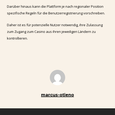
Darüber hinaus kann die Plattform je nach regionaler Position
spezifische Regeln für die Benutzerregistrierung vorschreiben.
Daher ist es für potenzielle Nutzer notwendig, ihre Zulassung
zum Zugang zum Casino aus ihren jeweiligen Ländern zu
kontrollieren.
marcus-otieno