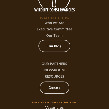
título
ABOUT
US
Who we Are
Executive Committee
Our Team
Our Blog
OUR PARTNERS
NEWSROOM
RESOURCES
Donate
WORK
WITH
US
Vacancies