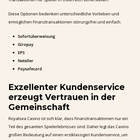
Diese Optionen bedenken unterschiedliche Vorlieben und
ermöglichen Finanztransaktionen störungsfrei und einfach.
Sofortüberweisung
Giropay
EPS
Neteller
Paysafecard
Exzellenter Kundenservice
erzeugt Vertrauen in der
Gemeinschaft
Royalsea Casino ist sich klar, dass Finanztransaktionen nur ein
Teil des gesamten Spielerlebnisses sind. Daher legt das Casino
großen Bedeutung auf einen erstklassigen Kundenservice, um