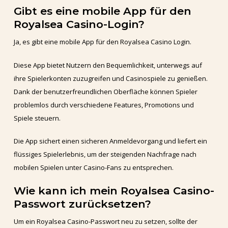
Gibt es eine mobile App für den
Royalsea Casino-Login?
Ja, es gibt eine mobile App für den Royalsea Casino Login.
Diese App bietet Nutzern den Bequemlichkeit, unterwegs auf
ihre Spielerkonten zuzugreifen und Casinospiele zu genießen.
Dank der benutzerfreundlichen Oberfläche können Spieler
problemlos durch verschiedene Features, Promotions und
Spiele steuern.
Die App sichert einen sicheren Anmeldevorgang und liefert ein
flüssiges Spielerlebnis, um der steigenden Nachfrage nach
mobilen Spielen unter Casino-Fans zu entsprechen.
Wie kann ich mein Royalsea Casino-
Passwort zurücksetzen?
Um ein Royalsea Casino-Passwort neu zu setzen, sollte der