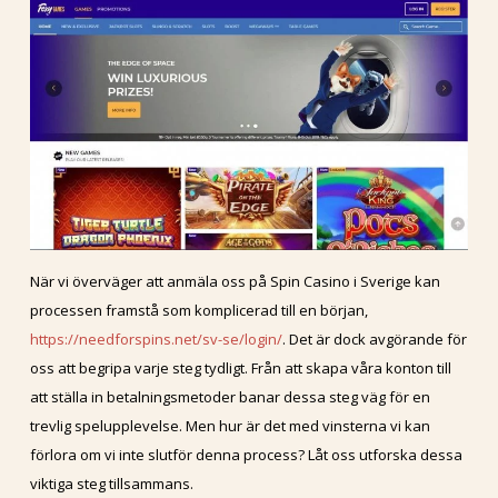
När vi överväger att anmäla oss på Spin Casino i Sverige kan
processen framstå som komplicerad till en början,
https://needforspins.net/sv-se/login/
. Det är dock avgörande för
oss att begripa varje steg tydligt. Från att skapa våra konton till
att ställa in betalningsmetoder banar dessa steg väg för en
trevlig spelupplevelse. Men hur är det med vinsterna vi kan
förlora om vi inte slutför denna process? Låt oss utforska dessa
viktiga steg tillsammans.