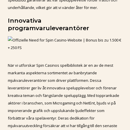
underhållande, vilket gör att vi vänder åter för mer.
Innovativa
programvaruleverantörer
När vi utforskar Spin Casinos spelbibliotek är en av de mest
markanta aspekterna sortimentet av banbrytande
mjukvaruleverantörer som driver plattformen. Dessa
leverantörer ger liv åt innovativa spelupplevelser och förenar
kreativa teman och fängslande spelupplägg. Med topprankade
aktörer i branschen, som Microgaming och NetEnt, bjuds vi på
imponerande grafik och uppslukande ljudeffekter som
förbättrar våra speläventyr. Deras dedikation för
mjukvaruutveckling försäkrar att vi har tillgång till den senaste