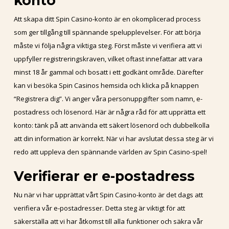
konto
Att skapa ditt Spin Casino-konto är en okomplicerad process
som ger tillgång till spännande spelupplevelser. För att börja
måste vi följa några viktiga steg. Först måste vi verifiera att vi
uppfyller registreringskraven, vilket oftast innefattar att vara
minst 18 år gammal och bosatt i ett godkänt område. Därefter
kan vi besöka Spin Casinos hemsida och klicka på knappen
“Registrera dig”. Vi anger våra personuppgifter som namn, e-
postadress och lösenord. Här är några råd för att upprätta ett
konto: tänk på att använda ett säkert lösenord och dubbelkolla
att din information är korrekt. När vi har avslutat dessa steg är vi
redo att uppleva den spännande världen av Spin Casino-spel!
Verifierar er e-postadress
Nu när vi har upprättat vårt Spin Casino-konto är det dags att
verifiera vår e-postadresser. Detta steg är viktigt för att
säkerställa att vi har åtkomst till alla funktioner och säkra vår