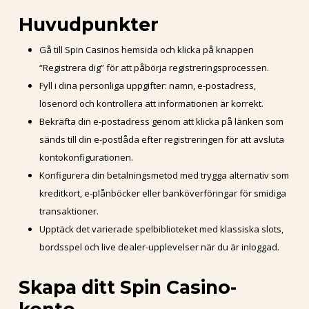
Huvudpunkter
Gå till Spin Casinos hemsida och klicka på knappen
“Registrera dig” för att påbörja registreringsprocessen.
Fyll i dina personliga uppgifter: namn, e-postadress,
lösenord och kontrollera att informationen är korrekt.
Bekräfta din e-postadress genom att klicka på länken som
sänds till din e-postlåda efter registreringen för att avsluta
kontokonfigurationen.
Konfigurera din betalningsmetod med trygga alternativ som
kreditkort, e-plånböcker eller banköverföringar för smidiga
transaktioner.
Upptäck det varierade spelbiblioteket med klassiska slots,
bordsspel och live dealer-upplevelser när du är inloggad.
Skapa ditt Spin Casino-