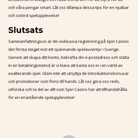
och våra pengar smart. Låt oss tillämpa dessa tips för en njutbar
och ostörd spelupplevelse!
Slutsats
Sammanfattningsvis är din exklusiva registrering på Spin Casino
det första steget mot ett spännande spelavventyr i Sverige.
Genom att skapa ditt konto, bekräfta din e-postadress och ställa
in en betalningsmetod är vi klara att kasta oss in i en värld av
exalterande spel. Glöm inte att utnyttja de introduktionsbonusar
och promotioner som finns till hands. Låt oss göra oss redo,
utforska och ta del av allt som Spin Casino har att tillhandahålla
för en enastående spelupplevelse!