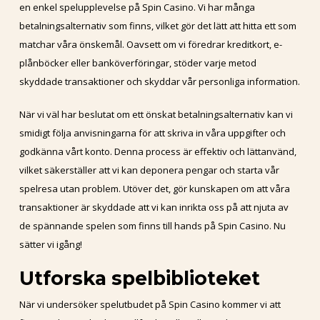
en enkel spelupplevelse på Spin Casino. Vi har många
betalningsalternativ som finns, vilket gör det lätt att hitta ett som
matchar våra önskemål. Oavsett om vi föredrar kreditkort, e-
plånböcker eller banköverföringar, stöder varje metod
skyddade transaktioner och skyddar vår personliga information.
När vi väl har beslutat om ett önskat betalningsalternativ kan vi
smidigt följa anvisningarna för att skriva in våra uppgifter och
godkänna vårt konto. Denna process är effektiv och lättanvänd,
vilket säkerställer att vi kan deponera pengar och starta vår
spelresa utan problem. Utöver det, gör kunskapen om att våra
transaktioner är skyddade att vi kan inrikta oss på att njuta av
de spännande spelen som finns till hands på Spin Casino. Nu
sätter vi igång!
Utforska spelbiblioteket
När vi undersöker spelutbudet på Spin Casino kommer vi att