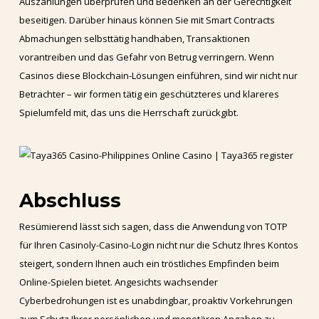
Auszahlungen überprüfen und Bedenken an der Gerechtigkeit
beseitigen. Darüber hinaus können Sie mit Smart Contracts
Abmachungen selbsttätig handhaben, Transaktionen
vorantreiben und das Gefahr von Betrug verringern. Wenn
Casinos diese Blockchain-Lösungen einführen, sind wir nicht nur
Betrachter – wir formen tätig ein geschützteres und klareres
Spielumfeld mit, das uns die Herrschaft zurückgibt.
Abschluss
Resümierend lässt sich sagen, dass die Anwendung von TOTP
für Ihren Casinoly-Casino-Login nicht nur die Schutz Ihres Kontos
steigert, sondern Ihnen auch ein tröstliches Empfinden beim
Online-Spielen bietet. Angesichts wachsender
Cyberbedrohungen ist es unabdingbar, proaktiv Vorkehrungen
zum Schutz Ihrer persönlichen und monetären Angaben zu