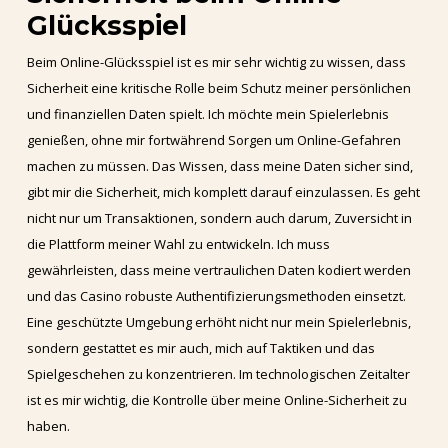
Glücksspiel
Beim Online-Glücksspiel ist es mir sehr wichtig zu wissen, dass
Sicherheit eine kritische Rolle beim Schutz meiner persönlichen
und finanziellen Daten spielt. Ich möchte mein Spielerlebnis
genießen, ohne mir fortwährend Sorgen um Online-Gefahren
machen zu müssen. Das Wissen, dass meine Daten sicher sind,
gibt mir die Sicherheit, mich komplett darauf einzulassen. Es geht
nicht nur um Transaktionen, sondern auch darum, Zuversicht in
die Plattform meiner Wahl zu entwickeln. Ich muss
gewährleisten, dass meine vertraulichen Daten kodiert werden
und das Casino robuste Authentifizierungsmethoden einsetzt.
Eine geschützte Umgebung erhöht nicht nur mein Spielerlebnis,
sondern gestattet es mir auch, mich auf Taktiken und das
Spielgeschehen zu konzentrieren. Im technologischen Zeitalter
ist es mir wichtig, die Kontrolle über meine Online-Sicherheit zu
haben.