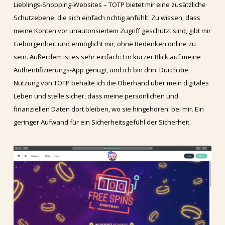
Lieblings-Shopping-Websites – TOTP bietet mir eine zusätzliche
Schutzebene, die sich einfach richtig anfühlt. Zu wissen, dass
meine Konten vor unautorisiertem Zugriff geschützt sind, gibt mir
Geborgenheit und ermöglicht mir, ohne Bedenken online zu
sein. Außerdem ist es sehr einfach: Ein kurzer Blick auf meine
Authentifizierungs-App genügt, und ich bin drin. Durch die
Nutzung von TOTP behalte ich die Oberhand über mein digitales
Leben und stelle sicher, dass meine persönlichen und
finanziellen Daten dort bleiben, wo sie hingehören: bei mir. Ein
geringer Aufwand für ein Sicherheitsgefühl der Sicherheit.