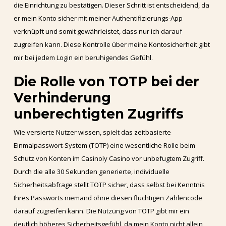
die Einrichtung zu bestätigen. Dieser Schritt ist entscheidend, da
er mein Konto sicher mit meiner Authentifizierungs-App
verknüpft und somit gewährleistet, dass nur ich darauf
zugreifen kann. Diese Kontrolle über meine Kontosicherheit gibt
mir bei jedem Login ein beruhigendes Gefühl.
Die Rolle von TOTP bei der
Verhinderung
unberechtigten Zugriffs
Wie versierte Nutzer wissen, spielt das zeitbasierte
Einmalpasswort-System (TOTP) eine wesentliche Rolle beim
Schutz von Konten im Casinoly Casino vor unbefugtem Zugriff.
Durch die alle 30 Sekunden generierte, individuelle
Sicherheitsabfrage stellt TOTP sicher, dass selbst bei Kenntnis
Ihres Passworts niemand ohne diesen flüchtigen Zahlencode
darauf zugreifen kann. Die Nutzung von TOTP gibt mir ein
deutlich höheres Sicherheitsgefühl, da mein Konto nicht allein