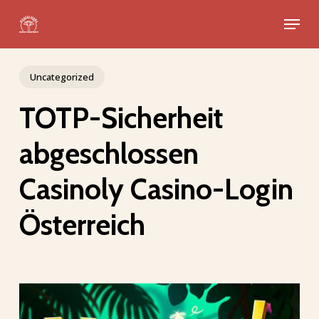
Skip
Menu
to
Close
main
Menu
content
Uncategorized
TOTP-Sicherheit
abgeschlossen
Casinoly Casino-Login
Österreich