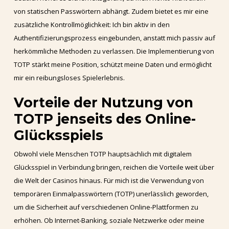
von statischen Passwörtern abhängt. Zudem bietet es mir eine
zusätzliche Kontrollmöglichkeit: Ich bin aktiv in den
Authentifizierungsprozess eingebunden, anstatt mich passiv auf
herkömmliche Methoden zu verlassen. Die Implementierung von
TOTP stärkt meine Position, schützt meine Daten und ermöglicht
mir ein reibungsloses Spielerlebnis.
Vorteile der Nutzung von
TOTP jenseits des Online-
Glücksspiels
Obwohl viele Menschen TOTP hauptsächlich mit digitalem
Glücksspiel in Verbindung bringen, reichen die Vorteile weit über
die Welt der Casinos hinaus. Für mich ist die Verwendung von
temporären Einmalpasswörtern (TOTP) unerlässlich geworden,
um die Sicherheit auf verschiedenen Online-Plattformen zu
erhöhen. Ob Internet-Banking, soziale Netzwerke oder meine