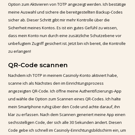
Option zum Aktivieren von TOTP angezeigt werden. Ich bestätige
meine Auswahl und sichere die bereitgestellten Backup-Codes
sicher ab. Dieser Schritt gibt mir mehr Kontrolle über die
Sicherheit meines Kontos. Es ist ein gutes Gefühl zu wissen,
dass mein Konto nun durch eine zusätzliche Schutzebene vor
unbefugtem Zugriff gesichert ist. Jetzt bin ich bereit, die Kontrolle
zu erlangen!
QR-Code scannen
Nachdem ich TOTP in meinem Casinoly-Konto aktiviert habe,
scanne ich als Nächstes den im Einrichtungsprozess
angezeigten QR-Code. Ich öffne meine Authentifizierungs-App
und wähle die Option zum Scannen eines QR-Codes. Ich halte
mein Smartphone ruhig über den Code und achte darauf, ihn
klar zu erfassen. Nach dem Scannen generiert meine App einen
sechsstelligen Code, der sich alle 30 Sekunden ändert. Diesen
Code gebe ich schnell im Casinoly-Einrichtungsbildschirm ein, um