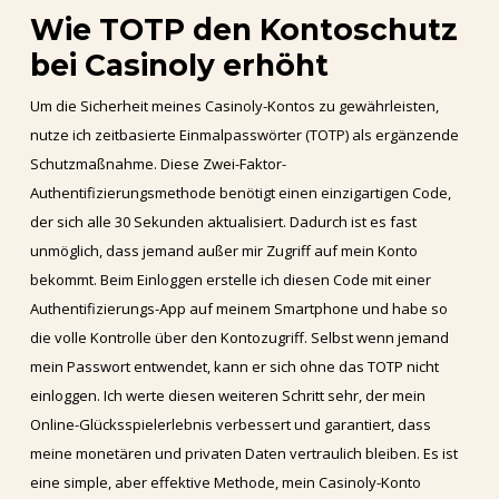
Wie TOTP den Kontoschutz
bei Casinoly erhöht
Um die Sicherheit meines Casinoly-Kontos zu gewährleisten,
nutze ich zeitbasierte Einmalpasswörter (TOTP) als ergänzende
Schutzmaßnahme. Diese Zwei-Faktor-
Authentifizierungsmethode benötigt einen einzigartigen Code,
der sich alle 30 Sekunden aktualisiert. Dadurch ist es fast
unmöglich, dass jemand außer mir Zugriff auf mein Konto
bekommt. Beim Einloggen erstelle ich diesen Code mit einer
Authentifizierungs-App auf meinem Smartphone und habe so
die volle Kontrolle über den Kontozugriff. Selbst wenn jemand
mein Passwort entwendet, kann er sich ohne das TOTP nicht
einloggen. Ich werte diesen weiteren Schritt sehr, der mein
Online-Glücksspielerlebnis verbessert und garantiert, dass
meine monetären und privaten Daten vertraulich bleiben. Es ist
eine simple, aber effektive Methode, mein Casinoly-Konto