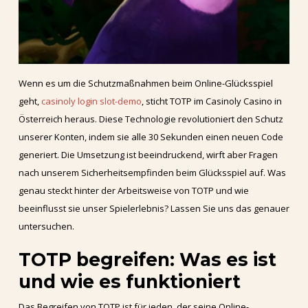
Wenn es um die Schutzmaßnahmen beim Online-Glücksspiel
geht,
casinoly login slot-demo
, sticht TOTP im Casinoly Casino in
Österreich heraus. Diese Technologie revolutioniert den Schutz
unserer Konten, indem sie alle 30 Sekunden einen neuen Code
generiert. Die Umsetzung ist beeindruckend, wirft aber Fragen
nach unserem Sicherheitsempfinden beim Glücksspiel auf. Was
genau steckt hinter der Arbeitsweise von TOTP und wie
beeinflusst sie unser Spielerlebnis? Lassen Sie uns das genauer
untersuchen.
TOTP begreifen: Was es ist
und wie es funktioniert
Das Begreifen von TOTP ist für jeden, der seine Online-