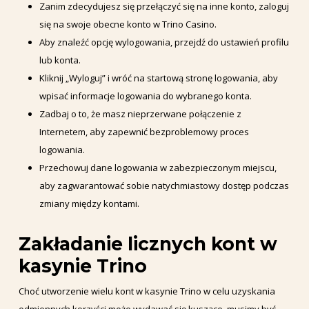
Zanim zdecydujesz się przełączyć się na inne konto, zaloguj
się na swoje obecne konto w Trino Casino.
Aby znaleźć opcję wylogowania, przejdź do ustawień profilu
lub konta.
Kliknij „Wyloguj” i wróć na startową stronę logowania, aby
wpisać informacje logowania do wybranego konta.
Zadbaj o to, że masz nieprzerwane połączenie z
Internetem, aby zapewnić bezproblemowy proces
logowania.
Przechowuj dane logowania w zabezpieczonym miejscu,
aby zagwarantować sobie natychmiastowy dostęp podczas
zmiany między kontami.
Zakładanie licznych kont w
kasynie Trino
Choć utworzenie wielu kont w kasynie Trino w celu uzyskania