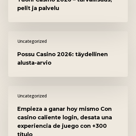
–
pelit ja palvelu
turvallisuus,
pelit
ja
Possu
palvelu
Uncategorized
Casino
2026:
Possu Casino 2026: täydellinen
täydellinen
alusta-arvio
alusta-
arvio
Empieza
Uncategorized
a
ganar
Empieza a ganar hoy mismo Con
hoy
casino caliente login, desata una
mismo
experiencia de juego con +300
Con
título