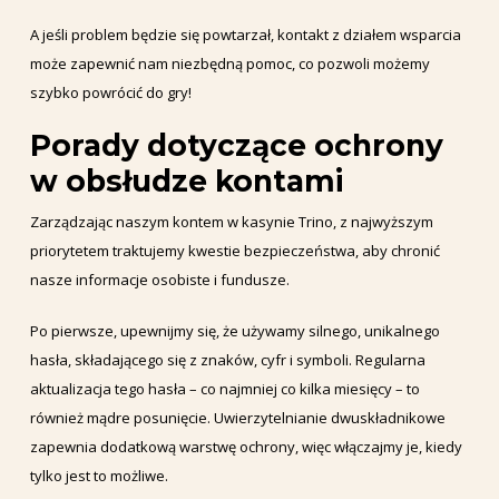
A jeśli problem będzie się powtarzał, kontakt z działem wsparcia
może zapewnić nam niezbędną pomoc, co pozwoli możemy
szybko powrócić do gry!
Porady dotyczące ochrony
w obsłudze kontami
Zarządzając naszym kontem w kasynie Trino, z najwyższym
priorytetem traktujemy kwestie bezpieczeństwa, aby chronić
nasze informacje osobiste i fundusze.
Po pierwsze, upewnijmy się, że używamy silnego, unikalnego
hasła, składającego się z znaków, cyfr i symboli. Regularna
aktualizacja tego hasła – co najmniej co kilka miesięcy – to
również mądre posunięcie. Uwierzytelnianie dwuskładnikowe
zapewnia dodatkową warstwę ochrony, więc włączajmy je, kiedy
tylko jest to możliwe.