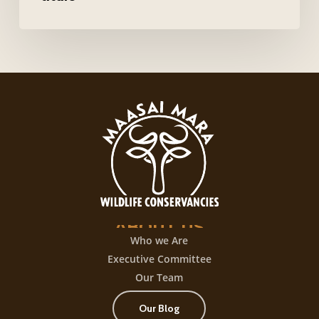
casino
caliente
login,
desata
una
experiencia
de
juego
con
+300
título
ABOUT
US
Who we Are
Executive Committee
Our Team
Our Blog