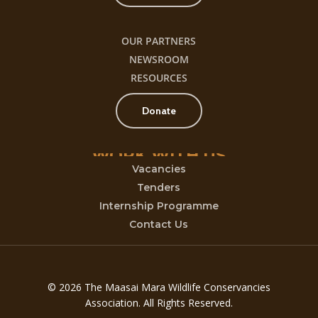
OUR PARTNERS
NEWSROOM
RESOURCES
Donate
WORK
WITH
US
Vacancies
Tenders
Internship Programme
Contact Us
© 2026 The Maasai Mara Wildlife Conservancies
Association. All Rights Reserved.