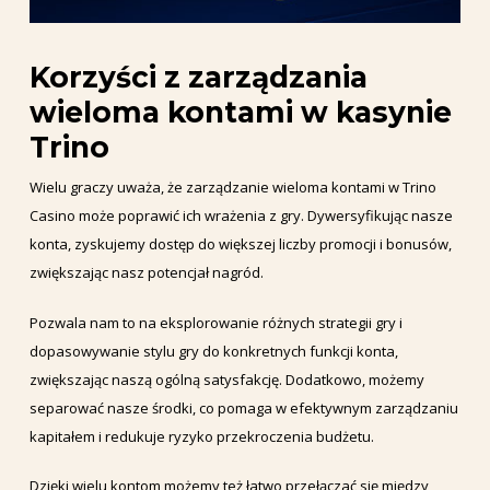
Korzyści z zarządzania
wieloma kontami w kasynie
Trino
Wielu graczy uważa, że zarządzanie wieloma kontami w Trino
Casino może poprawić ich wrażenia z gry. Dywersyfikując nasze
konta, zyskujemy dostęp do większej liczby promocji i bonusów,
zwiększając nasz potencjał nagród.
Pozwala nam to na eksplorowanie różnych strategii gry i
dopasowywanie stylu gry do konkretnych funkcji konta,
zwiększając naszą ogólną satysfakcję. Dodatkowo, możemy
separować nasze środki, co pomaga w efektywnym zarządzaniu
kapitałem i redukuje ryzyko przekroczenia budżetu.
Dzięki wielu kontom możemy też łatwo przełączać się między