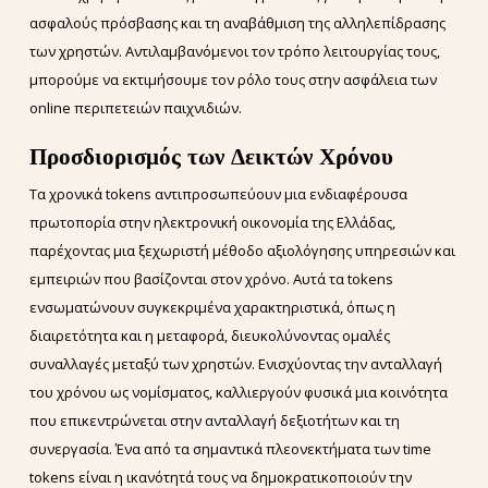
ασφαλούς πρόσβασης και τη αναβάθμιση της αλληλεπίδρασης
των χρηστών. Αντιλαμβανόμενοι τον τρόπο λειτουργίας τους,
μπορούμε να εκτιμήσουμε τον ρόλο τους στην ασφάλεια των
online περιπετειών παιχνιδιών.
Προσδιορισμός των Δεικτών Χρόνου
Τα χρονικά tokens αντιπροσωπεύουν μια ενδιαφέρουσα
πρωτοπορία στην ηλεκτρονική οικονομία της Ελλάδας,
παρέχοντας μια ξεχωριστή μέθοδο αξιολόγησης υπηρεσιών και
εμπειριών που βασίζονται στον χρόνο. Αυτά τα tokens
ενσωματώνουν συγκεκριμένα χαρακτηριστικά, όπως η
διαιρετότητα και η μεταφορά, διευκολύνοντας ομαλές
συναλλαγές μεταξύ των χρηστών. Ενισχύοντας την ανταλλαγή
του χρόνου ως νομίσματος, καλλιεργούν φυσικά μια κοινότητα
που επικεντρώνεται στην ανταλλαγή δεξιοτήτων και τη
συνεργασία. Ένα από τα σημαντικά πλεονεκτήματα των time
tokens είναι η ικανότητά τους να δημοκρατικοποιούν την