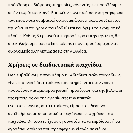
πρόσβαση σε διάφορες υπηρεσίες, κάνοντάς τες προσβάσιμες
σε ένα ευρύτερο κοινό. Επιπλέον, συνεισφέρουν στη γεφύρωση
των κενών στα συμβατικά οικονομικά συστήματα συνδέοντας
την αξία με τον χρόνο που ξοδεύεται και όχι με τον χρηματικό
πλούτο. Καθώς διερευνούμε περισσότερο αυτήν την ιδέα, θα
αποκαλύψουμε πώς τα time tokens επαναπροσδιορίζουν τις
οικονομικές αλληλεπιδράσεις στην Ελλάδα.
Χρήσεις σε διαδικτυακά παιχνίδια
Όσο εμβαθύνουμε στον κόσμο των διαδικτυακών παιχνιδιών,
γίνεται φανερό ότι τα tokens που στηρίζονται στον χρόνο
προσφέρουν μια μεταμορφωτική προσέγγιση για την βελτίωση
της εμπειρίας και της αφοσίωσης των παικτών.
Ενσωματώνοντας αυτά τα tokens, είμαστε σε θέση να
αναβαθμίσουμε ουσιαστικά τη οργάνωση του χρόνου στα
παιχνίδια. Οι παίκτες έχουν τη δυνατότητα να κερδίσουν ή να
αγοράσουν tokens που προσφέρουν είσοδο σε ειδικό