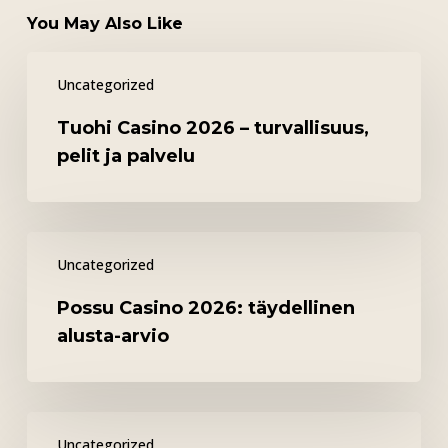
You May Also Like
Tuohi
Uncategorized
Casino
2026
Tuohi Casino 2026 – turvallisuus,
–
pelit ja palvelu
turvallisuus,
pelit
ja
Possu
palvelu
Uncategorized
Casino
2026:
Possu Casino 2026: täydellinen
täydellinen
alusta-arvio
alusta-
arvio
Empieza
Uncategorized