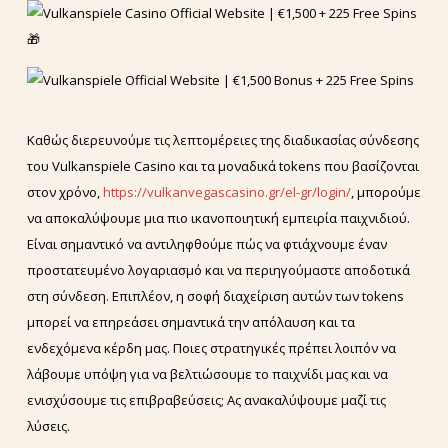
Καθώς διερευνούμε τις λεπτομέρειες της διαδικασίας σύνδεσης
του Vulkanspiele Casino και τα μοναδικά tokens που βασίζονται
στον χρόνο,
https://vulkanvegascasino.gr/el-gr/login/
, μπορούμε
να αποκαλύψουμε μια πιο ικανοποιητική εμπειρία παιχνιδιού.
Είναι σημαντικό να αντιληφθούμε πώς να φτιάχνουμε έναν
προστατευμένο λογαριασμό και να περιηγούμαστε αποδοτικά
στη σύνδεση. Επιπλέον, η σοφή διαχείριση αυτών των tokens
μπορεί να επηρεάσει σημαντικά την απόλαυση και τα
ενδεχόμενα κέρδη μας. Ποιες στρατηγικές πρέπει λοιπόν να
λάβουμε υπόψη για να βελτιώσουμε το παιχνίδι μας και να
ενισχύσουμε τις επιβραβεύσεις; Ας ανακαλύψουμε μαζί τις
λύσεις.