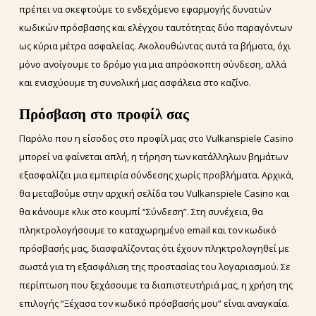
πρέπει να σκεφτούμε το ενδεχόμενο εφαρμογής δυνατών
κωδικών πρόσβασης και ελέγχου ταυτότητας δύο παραγόντων
ως κύρια μέτρα ασφαλείας. Ακολουθώντας αυτά τα βήματα, όχι
μόνο ανοίγουμε το δρόμο για μια απρόσκοπτη σύνδεση, αλλά
και ενισχύουμε τη συνολική μας ασφάλεια στο καζίνο.
Πρόσβαση στο προφίλ σας
Παρόλο που η είσοδος στο προφίλ μας στο Vulkanspiele Casino
μπορεί να φαίνεται απλή, η τήρηση των κατάλληλων βημάτων
εξασφαλίζει μια εμπειρία σύνδεσης χωρίς προβλήματα. Αρχικά,
θα μεταβούμε στην αρχική σελίδα του Vulkanspiele Casino και
θα κάνουμε κλικ στο κουμπί “Σύνδεση”. Στη συνέχεια, θα
πληκτρολογήσουμε το καταχωρημένο email και τον κωδικό
πρόσβασής μας, διασφαλίζοντας ότι έχουν πληκτρολογηθεί με
σωστά για τη εξασφάλιση της προστασίας του λογαριασμού. Σε
περίπτωση που ξεχάσουμε τα διαπιστευτήριά μας, η χρήση της
επιλογής “Ξέχασα τον κωδικό πρόσβασής μου” είναι αναγκαία.