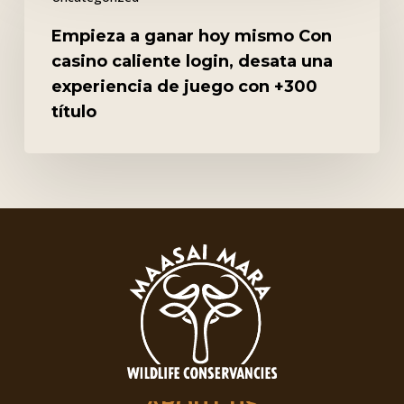
a
ganar
Empieza a ganar hoy mismo Con
hoy
casino caliente login, desata una
mismo
experiencia de juego con +300
Con
título
casino
caliente
login,
desata
una
experiencia
de
juego
con
+300
título
ABOUT
US