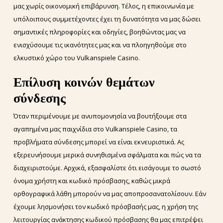
μας χωρίς οικονομική επιβάρυνση. Τέλος, η επικοινωνία με
υπόλοιπους συμμετέχοντες έχει τη δυνατότητα να μας δώσει
σημαντικές πληροφορίες και οδηγίες, βοηθώντας μας να
ενισχύσουμε τις ικανότητες μας και να πλοηγηθούμε στο
ελκυστικό χώρο του Vulkanspiele Casino.
Επίλυση κοινών θεμάτων
σύνδεσης
Όταν περιμένουμε με ανυπομονησία να βουτήξουμε στα
αγαπημένα μας παιχνίδια στο Vulkanspiele Casino, τα
προβλήματα σύνδεσης μπορεί να είναι εκνευριστικά. Ας
εξερευνήσουμε μερικά συνηθισμένα σφάλματα και πώς να τα
διαχειριστούμε. Αρχικά, εξασφαλίστε ότι εισάγουμε το σωστό
όνομα χρήστη και κωδικό πρόσβασης, καθώς μικρά
ορθογραφικά λάθη μπορούν να μας αποπροσανατολίσουν. Εάν
έχουμε λησμονήσει τον κωδικό πρόσβασής μας, η χρήση της
λειτουργίας ανάκτησης κωδικού πρόσβασης θα μας επιτρέψει