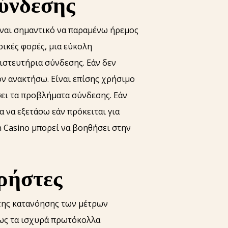
ύνδεσης
ίναι σημαντικό να παραμένω ήρεμος
ικές φορές, μια εύκολη
ιστευτήρια σύνδεσης. Εάν δεν
ον ανακτήσω. Είναι επίσης χρήσιμο
σει τα προβλήματα σύνδεσης. Εάν
 να εξετάσω εάν πρόκειται για
n Casino μπορεί να βοηθήσει στην
ρήστες
 της κατανόησης των μέτρων
έως τα ισχυρά πρωτόκολλα