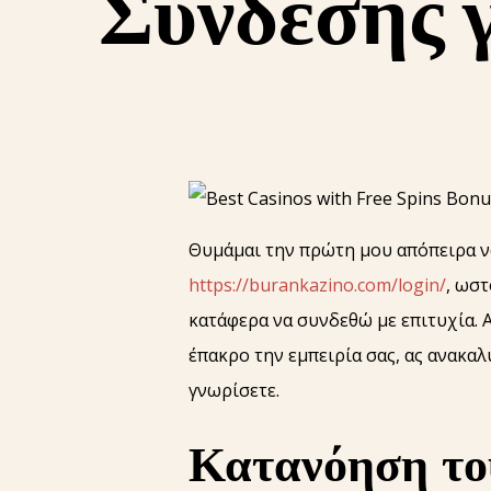
Σύνδεσης 
Θυμάμαι την πρώτη μου απόπειρα ν
https://burankazino.com/login/
, ωσ
κατάφερα να συνδεθώ με επιτυχία. Α
έπακρο την εμπειρία σας, ας ανακα
γνωρίσετε.
Κατανόηση το