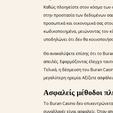
Καθώς πλοηγείστε στον κόσμο των o
στην προστασία των δεδομένων σας.
προσωπικά και οικονομικά σας στοι
κωδικοποιημένα, μειώνοντας τον κ
υποδηλώνει ότι δεν θα κοινοποιήσο
Θα ανακαλύψετε επίσης ότι το Bura
απειλές. Εφαρμόζοντας έλεγχο ταυτ
Τελικά, η δέσμευση του Buran Casin
μεγαλύτερη ηρεμία. Αξίζετε ασφάλει
Ασφαλείς μέθοδοι π
Το Buran Casino δεν επικεντρώνετα
συναλλαγές είναι ασφαλείς. Όταν α