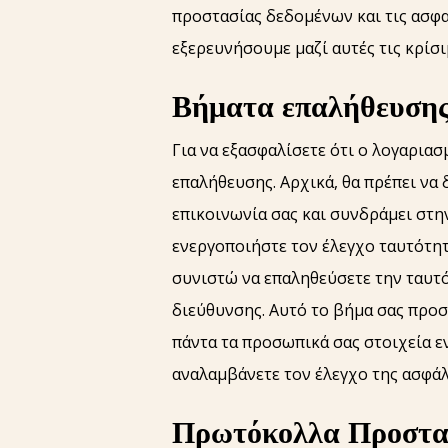
προστασίας δεδομένων και τις ασφα
εξερευνήσουμε μαζί αυτές τις κρίσι
Βήματα επαλήθευσης
Για να εξασφαλίσετε ότι ο λογαρια
επαλήθευσης. Αρχικά, θα πρέπει να 
επικοινωνία σας και συνδράμει στ
ενεργοποιήστε τον έλεγχο ταυτότητα
συνιστώ να επαληθεύσετε την ταυτό
διεύθυνσης. Αυτό το βήμα σας προσ
πάντα τα προσωπικά σας στοιχεία ε
αναλαμβάνετε τον έλεγχο της ασφάλ
Πρωτόκολλα Προστα