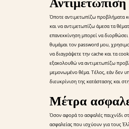
Αντιμετώπιση
Όποτε αντιμετωπίζω προβλήματα κα
και να αντιμετωπίζω άμεσα τα θέμα
επανεκκίνηση μπορεί να διορθώσει 
θυμάμαι τον password μου, χρησιμο
να διαγράψετε την cache και τα coo
εξακολουθώ να αντιμετωπίζω προβλή
μεμονωμένο θέμα. Τέλος, εάν δεν υ
διευκρίνιση της κατάστασης και στ
Μέτρα ασφαλεί
Όσον αφορά το ασφαλές παιχνίδι στ
ασφαλείας που ισχύουν για τους Έ