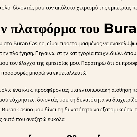
κολο, δίνοντάς μου τον απόλυτο χειρισμό της εμπειρίας π
ν πλατφόρμα του Bur
στο Buran Casino, είμαι προετοιμασμένος να ανακαλύψω 
ς την πλοήγηση. Πηγαίνω στην κατηγορία παιχνιδιών, όπο
μου τον έλεγχο της εμπειρίας μου. Παρατηρώ ότι οι προσ
ς προσφορές μπορώ να εκμεταλλευτώ.
μόλις ένα κλικ, προσφέροντας μια εντυπωσιακή αίσθηση πο
μού εύχρηστες, δίνοντάς μου τη δυνατότητα να διαχειρίζο
 Buran Casino μου δίνει τη δυνατότητα να εξατομικεύσω τ
ς αυτό που αναζητώ εύκολα.