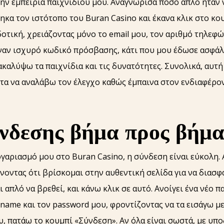
 την εμπειρία παιχνιδιού μου. Αναγνώρισα πόσο απλό ήταν
τηκα τον ιστότοπο του Buran Casino και έκανα κλικ στο κο
δοτική, χρειάζοντας μόνο το email μου, τον αριθμό τηλεφ
ναν ισχυρό κωδικό πρόσβασης, κάτι που μου έδωσε ασφάλε
καλύψω τα παιχνίδια και τις δυνατότητες. Συνολικά, αυτή
τα να αναλάβω τον έλεγχο καθώς έμπαινα στον ενδιαφέρο
ύνδεσης βήμα προς βήμ
αριασμό μου στο Buran Casino, η σύνδεση είναι εύκολη. 
νοντας ότι βρίσκομαι στην αυθεντική σελίδα για να διασ
ι απλό να βρεθεί, και κάνω κλικ σε αυτό. Ανοίγει ένα νέο 
rname και τον password μου, φροντίζοντας να τα εισάγω μ
, πατάω το κουμπί «Σύνδεση». Αν όλα είναι σωστά, με υπο