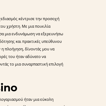
σχεδιασμός κέντρισε την προσοχή
ου χρήστη. Με μια ποικιλία
ιωσα μια ενδυνάμωση να εξερευνήσω
οδότησης και πρακτικές υπεύθυνου
 η πλοήγηση, δίνοντάς μου να
ορές του ήταν αδύνατο να
οντάς το μια συναρπαστική επιλογή
sino
 λογαριασμού ήταν μια εύκολη