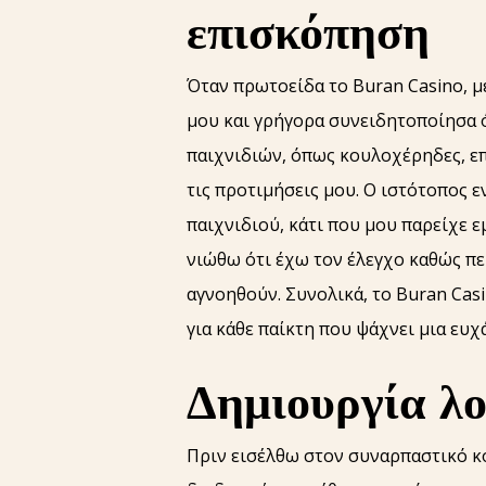
επισκόπηση
Όταν πρωτοείδα το Buran Casino, μ
μου και γρήγορα συνειδητοποίησα ό
παιχνιδιών, όπως κουλοχέρηδες, επ
τις προτιμήσεις μου. Ο ιστότοπος 
παιχνιδιού, κάτι που μου παρείχε 
νιώθω ότι έχω τον έλεγχο καθώς πε
αγνοηθούν. Συνολικά, το Buran Cas
για κάθε παίκτη που ψάχνει μια ευχ
Δημιουργία λ
Πριν εισέλθω στον συναρπαστικό κό