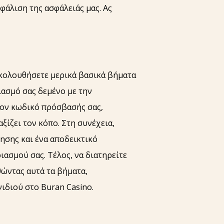
άλιση της ασφάλειάς μας. Ας
 ακολουθήσετε μερικά βασικά βήματα
ιασμό σας δεμένο με την
τον κωδικό πρόσβασής σας,
ξίζει τον κόπο. Στη συνέχεια,
ησης και ένα αποδεικτικό
ιασμού σας. Τέλος, να διατηρείτε
θώντας αυτά τα βήματα,
ιδιού στο Buran Casino.