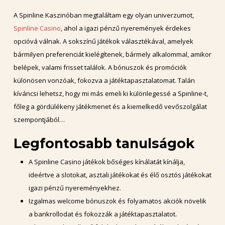
A Spinline Kaszinóban megtaláltam egy olyan univerzumot,
Spinline Casino
, ahol a igazi pénzű nyeremények érdekes
opcióvá válnak. A sokszínű játékok választékával, amelyek
bármilyen preferenciát kielégítenek, bármely alkalommal, amikor
belépek, valami frisset találok. A bónuszok és promóciók
különösen vonzóak, fokozva a játéktapasztalatomat. Talán
kíváncsi lehetsz, hogy mi más emeli ki különlegessé a Spinline-t,
főleg a gördülékeny játékmenet és a kiemelkedő vevőszolgálat
szempontjából…
Legfontosabb tanulságok
A Spinline Casino játékok bőséges kínálatát kínálja,
ideértve a slotokat, asztali játékokat és élő osztós játékokat
igazi pénzű nyereményekhez.
Izgalmas welcome bónuszok és folyamatos akciók növelik
a bankrollodat és fokozzák a játéktapasztalatot.