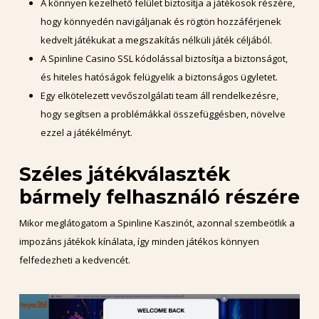
A könnyen kezelhető felület biztosítja a játékosok részére,
hogy könnyedén navigáljanak és rögtön hozzáférjenek
kedvelt játékukat a megszakítás nélküli játék céljából.
A Spinline Casino SSL kódolással biztosítja a biztonságot,
és hiteles hatóságok felügyelik a biztonságos ügyletet.
Egy elkötelezett vevőszolgálati team áll rendelkezésre,
hogy segítsen a problémákkal összefüggésben, növelve
ezzel a játékélményt.
Széles játékválaszték
bármely felhasználó részére
Mikor meglátogatom a Spinline Kaszinót, azonnal szembeötlik a
impozáns játékok kínálata, így minden játékos könnyen
felfedezheti a kedvencét.