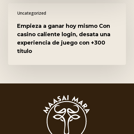
Empieza
Uncategorized
a
ganar
Empieza a ganar hoy mismo Con
hoy
casino caliente login, desata una
mismo
experiencia de juego con +300
Con
título
casino
caliente
login,
desata
una
experiencia
de
juego
con
+300
título