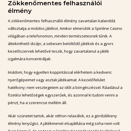
Zökkenőmentes felhasználói
élmény
A zökkenőmentes felhasználói élmény zavartalan kalanddá
változtatja a mobilos játékot. Amikor elmerülök a Spinline Casino
világában a telefonomon, minden természetesnek tűnik. A
áttekinthető dizájn, a sebesen betöltődő játékok és a gyors
kezelőszervek lehetővé teszik, hogy zavartalanul a játék
izgalmára koncentráljak.
Imádom, hogy egyetlen koppintással elérhetem a kedvenc
nyerőgépeimet vagy asztali játékaimat. A kezelőfelület
hatékony; nem vesztegetem az időt a böngészéssel. Ráadásul a
fizetési lehetőségek egyszerűek, és azonnal ki tudom venni a
pénzt, ha a szerencse mellém áll.
Akár szünetet tartok, akár otthon relaxálok, ez a gördülékeny
élmény lenyűgöz. A játékmenet elsajátítása még soha nem volt