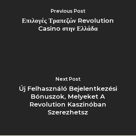
Previous Post
Επιλογές Τραπεζών Revolution
Casino στην Ελλάδα
Next Post
Új Felhasználó Bejelentkezési
Bónuszok, Melyeket A
Revolution Kaszinóban
Szerezhetsz