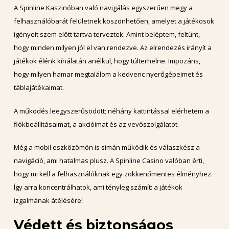
A Spinline Kaszinóban való navigálás egyszerűen megy a
felhasználóbarát felületnek köszönhetően, amelyet a játékosok
igényeit szem előtt tartva terveztek. Amint beléptem, feltűnt,
hogy minden milyen jól el van rendezve. Az elrendezés irányít a
játékok élénk kínálatán anélkül, hogy túlterhelne. Impozáns,
hogy milyen hamar megtalálom a kedvenc nyerőgépeimet és
táblajátékaimat.
A működés leegyszerűsödött; néhány kattintással elérhetem a
fiókbeállításaimat, a akcióimat és az vevőszolgálatot.
Még a mobil eszközömön is simán működik és válaszkész a
navigáció, ami hatalmas plusz. A Spinline Casino valóban érti,
hogy mi kell a felhasználóknak egy zökkenőmentes élményhez.
Így arra koncentrálhatok, ami tényleg számít: a játékok
izgalmának átélésére!
Védett és biztonságos