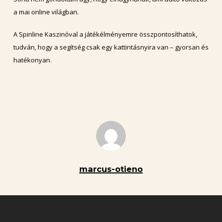
a mai online világban.
A Spinline Kaszinóval a játékélményemre összpontosíthatok,
tudván, hogy a segítség csak egy kattintásnyira van – gyorsan és
hatékonyan.
marcus-otieno