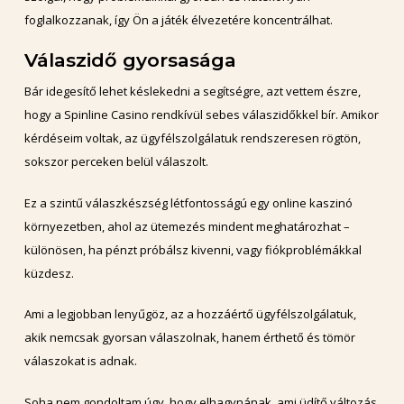
foglalkozzanak, így Ön a játék élvezetére koncentrálhat.
Válaszidő gyorsasága
Bár idegesítő lehet késlekedni a segítségre, azt vettem észre,
hogy a Spinline Casino rendkívül sebes válaszidőkkel bír. Amikor
kérdéseim voltak, az ügyfélszolgálatuk rendszeresen rögtön,
sokszor perceken belül válaszolt.
Ez a szintű válaszkészség létfontosságú egy online kaszinó
környezetben, ahol az ütemezés mindent meghatározhat –
különösen, ha pénzt próbálsz kivenni, vagy fiókproblémákkal
küzdesz.
Ami a legjobban lenyűgöz, az a hozzáértő ügyfélszolgálatuk,
akik nemcsak gyorsan válaszolnak, hanem érthető és tömör
válaszokat is adnak.
Soha nem gondoltam úgy, hogy elhagynának, ami üdítő változás