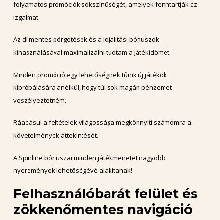
folyamatos promóciók sokszínűségét, amelyek fenntartják az
izgalmat.
Az díjmentes pörgetések és a lojalitási bónuszok
kihasználásával maximalizálni tudtam a játékidőmet.
Minden promóció egy lehetőségnek tűnik új játékok
kipróbálására anélkül, hogy túl sok magán pénzemet
veszélyeztetném.
Ráadásul a feltételek világossága megkönnyíti számomra a
követelmények áttekintését.
A Spinline bónuszai minden játékmenetet nagyobb
nyeremények lehetőségévé alakítanak!
Felhasználóbarát felület és
zökkenőmentes navigáció