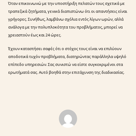
Όταν επικοινωνώ με την υποστήριξη πελατών τους σχετικά με
τραπεζικά ζητήματα, γενικά διαπιστώνω ότι οι απαντήσεις είναι
γρήγορες. Συνήθως, λαμβάνω σχόλια εντός λίγων ωρών, αλλά
ανάλογα με την πολυπλοκότητα του προβλήματος, μπορεί να
χρειαστούν έως και 24 ώρες.
Έχουν καταστήσει σαφές ότι ο στόχος τους είναι να επιλύουν
αποδοτικά τυχόν προβλήματα, διατηρώντας παράλληλα υψηλό
επίπεδο υπηρεσιών. Σας συνιστώ να είστε συγκεκριμένοι στα
ερωτήματά σας. Αυτό βοηθά στην επιτάχυνση της διαδικασίας.