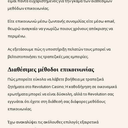
είμαι πάντα ευχαριστημένος για την γκάμα των διαθέσιμων
μεθόδων επικοινωνίας.
Είτε επικοινωνώ μέσω ζωντανής συνομιλίας είτε μέσω email,
θεωρώ αναγκαίο να γνωρίζω ποιους χρόνους απόκρισης να
περιμένω.
Ας εξετάσουμε πώς η υποστήριξη πελατών τους μπορεί να
βελτιστοποιήσει τις τραπεζικές μας εμπειρίες.
Διαθέσιμες μέθοδοι επικοινωνίας
Πώς μπορείτε εύκολα να λάβετε βοήθεια με τραπεζικά
ζητήματα στο Revolution Casino; Η καθοδήγηση σε οικονομικά
ερωτήματα μπορεί να είναι δύσκολη, αλλά το Revolution σας
εγγυάται ότι έχετε στη διάθεσή σας διάφορες μεθόδους
επικοινωνίας.
Έχω ανακαλύψει τις ακόλουθες επιλογές εξαιρετικά