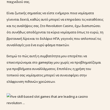
παιχνιδιού σας.
Είναι ζωτικής σημασίας να είστε ενήμεροι ποια νομίσματα
γίνονται δεκτά, καθώς αυτό μπορεί να επηρεάσει τις καταθέσεις
και τις αναλήψεις σας. Στο Revolution Casino, έχω διαπιστώσει
ότι συνήθως αποδέχονται τα κύρια νομίσματα όπως το ευρώ, τη
βρετανική λίρα και το δολάριο ΗΠΑ, γεγονός που απλοποιεί τις
συναλλαγές για ένα ευρύ φάσμα παικτών.
Εκτιμώ το πώς αυτή η συμβατότητα μου επιτρέπει να
επικεντρώνομαι στο gameplay μου χωρίς να προβληματίζομαι
για προβλήματα συναλλάγματος. Επιπλέον, η χρήση του
τοπικού σας νομίσματος μπορεί να συνεισφέρει στην
ελάφρυνση πιθανών χρεώσεων.