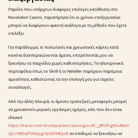
Παρόλο που υπάρχουν διάφορες επιλογές κατάθεσης στο
Revolution Casino, παρατήρησα ότι οι χρόνοι επεξεργασίας
μπορεί να διαφέρουν αρκετά ανάλογα με τη μέθοδο που έχετε
επιλέξει.
Για παράδειγμα, οι πιστωτικές και χρεωστικές κάρτες κατά
κανόνα διεκπεραιώνονται άμεσα, επιτρέποντάς μου να
ξεκινήσω τα παιχνίδια χωρίς καθυστερήσεις. Τα ηλεκτρονικά
πορτοφόλια όπως το Skrill ή το Neteller παρέχουν παρόμοια
αμεσότητα, καθιστώντας τα την επιλογή μου για ταχείες
συναλλαγές.
Από την άλλη πλευρά, οι άμεσες τραπεζικές μεταφορές μπορεί
να χρειαστούν μερικές εργάσιμες ημέρες, κάτι που δεν είναι
ιδανικό
https://tracxn.com/d/companies/casinoguru.lt/__J8h3fcg9Ss4Ne3-
2pCn9fJAqPlzKbpgsdyGD94EycIE
αν επιθυμώ να ξεκινήσω να