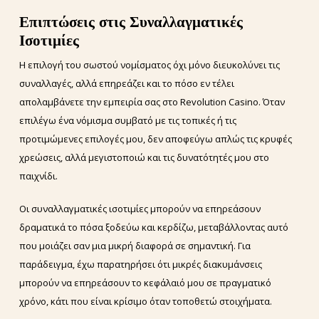
Επιπτώσεις στις Συναλλαγματικές
Ισοτιμίες
Η επιλογή του σωστού νομίσματος όχι μόνο διευκολύνει τις
συναλλαγές, αλλά επηρεάζει και το πόσο εν τέλει
απολαμβάνετε την εμπειρία σας στο Revolution Casino. Όταν
επιλέγω ένα νόμισμα συμβατό με τις τοπικές ή τις
προτιμώμενες επιλογές μου, δεν αποφεύγω απλώς τις κρυφές
χρεώσεις, αλλά μεγιστοποιώ και τις δυνατότητές μου στο
παιχνίδι.
Οι συναλλαγματικές ισοτιμίες μπορούν να επηρεάσουν
δραματικά το πόσα ξοδεύω και κερδίζω, μεταβάλλοντας αυτό
που μοιάζει σαν μια μικρή διαφορά σε σημαντική. Για
παράδειγμα, έχω παρατηρήσει ότι μικρές διακυμάνσεις
μπορούν να επηρεάσουν το κεφάλαιό μου σε πραγματικό
χρόνο, κάτι που είναι κρίσιμο όταν τοποθετώ στοιχήματα.