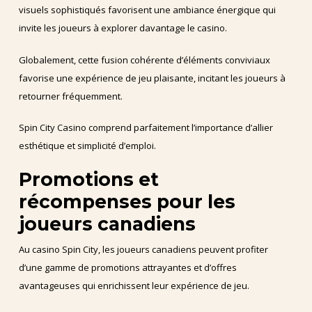
visuels sophistiqués favorisent une ambiance énergique qui
invite les joueurs à explorer davantage le casino.
Globalement, cette fusion cohérente d’éléments conviviaux
favorise une expérience de jeu plaisante, incitant les joueurs à
retourner fréquemment.
Spin City Casino comprend parfaitement l’importance d’allier
esthétique et simplicité d’emploi.
Promotions et
récompenses pour les
joueurs canadiens
Au casino Spin City, les joueurs canadiens peuvent profiter
d’une gamme de promotions attrayantes et d’offres
avantageuses qui enrichissent leur expérience de jeu.