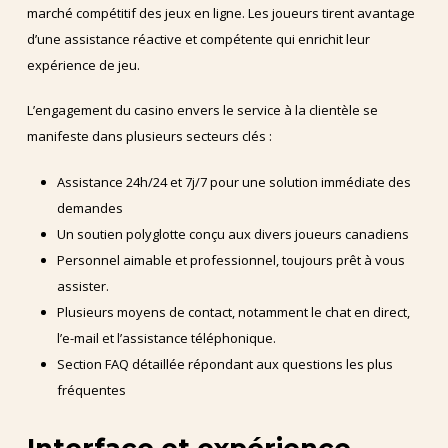
marché compétitif des jeux en ligne. Les joueurs tirent avantage
d’une assistance réactive et compétente qui enrichit leur
expérience de jeu.
L’engagement du casino envers le service à la clientèle se
manifeste dans plusieurs secteurs clés :
Assistance 24h/24 et 7j/7 pour une solution immédiate des
demandes
Un soutien polyglotte conçu aux divers joueurs canadiens
Personnel aimable et professionnel, toujours prêt à vous
assister.
Plusieurs moyens de contact, notamment le chat en direct,
l’e-mail et l’assistance téléphonique.
Section FAQ détaillée répondant aux questions les plus
fréquentes