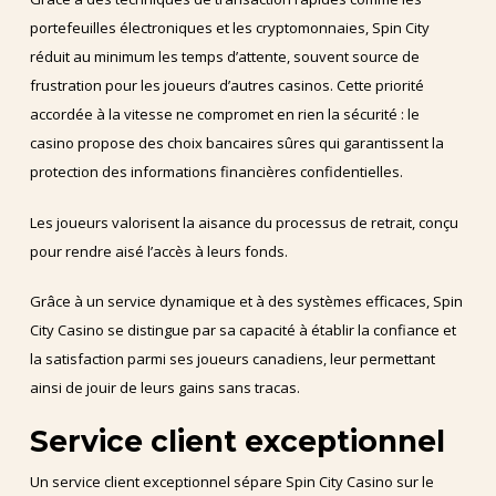
portefeuilles électroniques et les cryptomonnaies, Spin City
réduit au minimum les temps d’attente, souvent source de
frustration pour les joueurs d’autres casinos. Cette priorité
accordée à la vitesse ne compromet en rien la sécurité : le
casino propose des choix bancaires sûres qui garantissent la
protection des informations financières confidentielles.
Les joueurs valorisent la aisance du processus de retrait, conçu
pour rendre aisé l’accès à leurs fonds.
Grâce à un service dynamique et à des systèmes efficaces, Spin
City Casino se distingue par sa capacité à établir la confiance et
la satisfaction parmi ses joueurs canadiens, leur permettant
ainsi de jouir de leurs gains sans tracas.
Service client exceptionnel
Un service client exceptionnel sépare Spin City Casino sur le