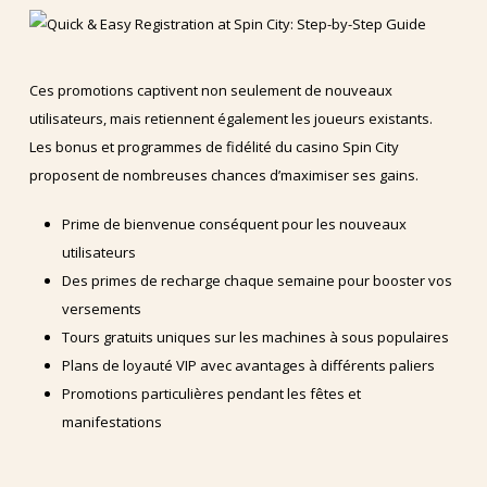
Ces promotions captivent non seulement de nouveaux
utilisateurs, mais retiennent également les joueurs existants.
Les bonus et programmes de fidélité du casino Spin City
proposent de nombreuses chances d’maximiser ses gains.
Prime de bienvenue conséquent pour les nouveaux
utilisateurs
Des primes de recharge chaque semaine pour booster vos
versements
Tours gratuits uniques sur les machines à sous populaires
Plans de loyauté VIP avec avantages à différents paliers
Promotions particulières pendant les fêtes et
manifestations