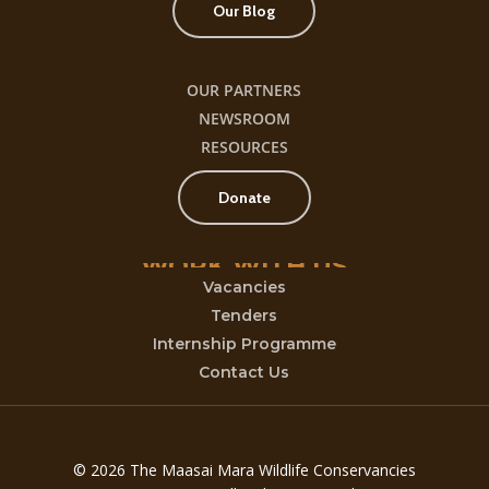
Our Blog
OUR PARTNERS
NEWSROOM
RESOURCES
Donate
WORK
WITH
US
Vacancies
Tenders
Internship Programme
Contact Us
© 2026 The Maasai Mara Wildlife Conservancies