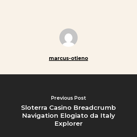
marcus-otieno
Previous Post
Sloterra Casino Breadcrumb
Navigation Elogiato da Italy
Explorer