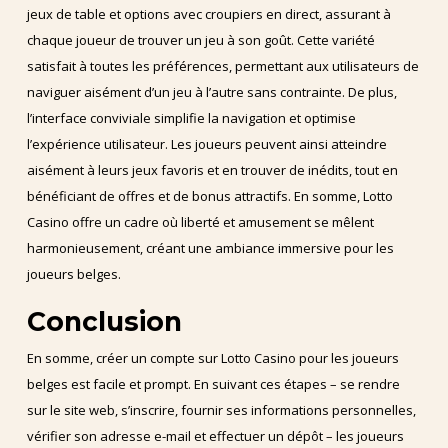
jeux de table et options avec croupiers en direct, assurant à
chaque joueur de trouver un jeu à son goût. Cette variété
satisfait à toutes les préférences, permettant aux utilisateurs de
naviguer aisément d’un jeu à l’autre sans contrainte. De plus,
l’interface conviviale simplifie la navigation et optimise
l’expérience utilisateur. Les joueurs peuvent ainsi atteindre
aisément à leurs jeux favoris et en trouver de inédits, tout en
bénéficiant de offres et de bonus attractifs. En somme, Lotto
Casino offre un cadre où liberté et amusement se mêlent
harmonieusement, créant une ambiance immersive pour les
joueurs belges.
Conclusion
En somme, créer un compte sur Lotto Casino pour les joueurs
belges est facile et prompt. En suivant ces étapes – se rendre
sur le site web, s’inscrire, fournir ses informations personnelles,
vérifier son adresse e-mail et effectuer un dépôt – les joueurs