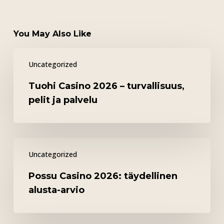
You May Also Like
Tuohi
Uncategorized
Casino
2026
Tuohi Casino 2026 – turvallisuus,
–
pelit ja palvelu
turvallisuus,
pelit
ja
Possu
palvelu
Uncategorized
Casino
2026:
Possu Casino 2026: täydellinen
täydellinen
alusta-arvio
alusta-
arvio