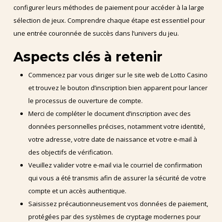
configurer leurs méthodes de paiement pour accéder à la large
sélection de jeux. Comprendre chaque étape est essentiel pour
une entrée couronnée de succès dans l’univers du jeu.
Aspects clés à retenir
Commencez par vous diriger sur le site web de Lotto Casino
et trouvez le bouton d’inscription bien apparent pour lancer
le processus de ouverture de compte.
Merci de compléter le document d’inscription avec des
données personnelles précises, notamment votre identité,
votre adresse, votre date de naissance et votre e-mail à
des objectifs de vérification.
Veuillez valider votre e-mail via le courriel de confirmation
qui vous a été transmis afin de assurer la sécurité de votre
compte et un accès authentique.
Saisissez précautionneusement vos données de paiement,
protégées par des systèmes de cryptage modernes pour