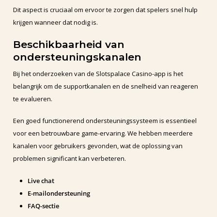
Dit aspect is cruciaal om ervoor te zorgen dat spelers snel hulp
krijgen wanneer dat nodig is.
Beschikbaarheid van
ondersteuningskanalen
Bij het onderzoeken van de Slotspalace Casino-app is het
belangrijk om de supportkanalen en de snelheid van reageren
te evalueren.
Een goed functionerend ondersteuningssysteem is essentieel
voor een betrouwbare game-ervaring. We hebben meerdere
kanalen voor gebruikers gevonden, wat de oplossing van
problemen significant kan verbeteren.
Live chat
E-mailondersteuning
FAQ-sectie