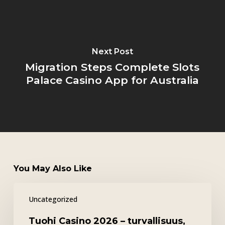
Next Post
Migration Steps Complete Slots
Palace Casino App for Australia
You May Also Like
Tuohi
Uncategorized
Casino
2026
Tuohi Casino 2026 – turvallisuus,