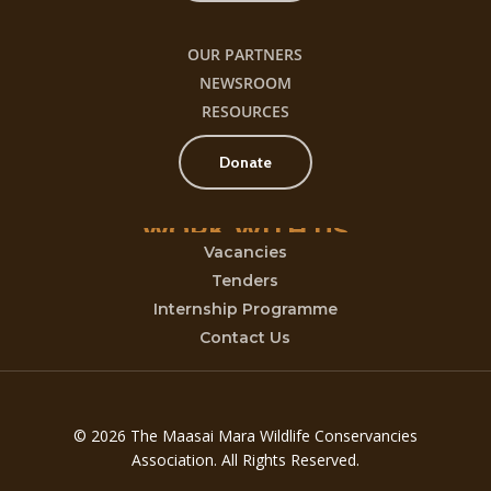
OUR PARTNERS
NEWSROOM
RESOURCES
Donate
WORK
WITH
US
Vacancies
Tenders
Internship Programme
Contact Us
© 2026 The Maasai Mara Wildlife Conservancies
Association. All Rights Reserved.