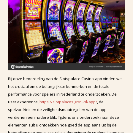
Bij onze beoordeling van de Slotspalace Casino-app vinden we
het cruciaal om de belangrijkste kenmerken en de totale
performance voor spelers in Nederland te onderzoeken. De
user experience,
https://slotpalaces.gr/nl-nl/app/
, de
spelvariëteit en de veiligheidsmaatregelen van de app
verdienen een nadere blik. Tijdens ons onderzoek naar deze
elementen zult u ontdekken hoe goed de app aansluit bij de
behoeften van zowel casual als doorwinterde spelers. Laten we