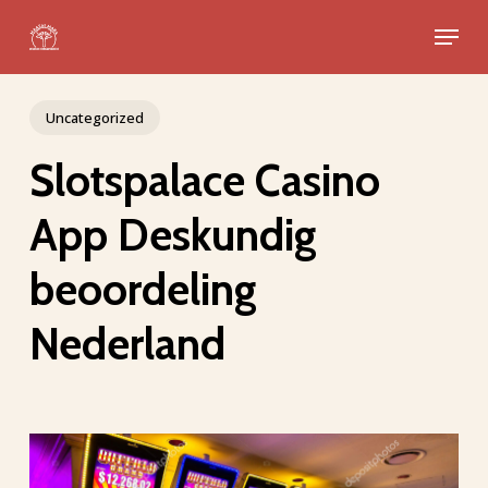
Skip
Menu
to
Close
main
Menu
content
Uncategorized
Slotspalace Casino
App Deskundig
beoordeling
Nederland