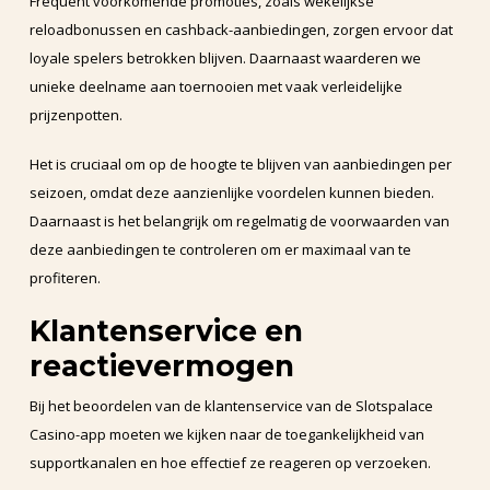
Frequent voorkomende promoties, zoals wekelijkse
reloadbonussen en cashback-aanbiedingen, zorgen ervoor dat
loyale spelers betrokken blijven. Daarnaast waarderen we
unieke deelname aan toernooien met vaak verleidelijke
prijzenpotten.
Het is cruciaal om op de hoogte te blijven van aanbiedingen per
seizoen, omdat deze aanzienlijke voordelen kunnen bieden.
Daarnaast is het belangrijk om regelmatig de voorwaarden van
deze aanbiedingen te controleren om er maximaal van te
profiteren.
Klantenservice en
reactievermogen
Bij het beoordelen van de klantenservice van de Slotspalace
Casino-app moeten we kijken naar de toegankelijkheid van
supportkanalen en hoe effectief ze reageren op verzoeken.