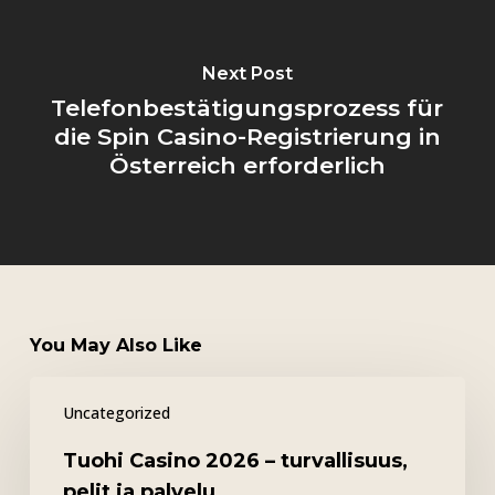
Next Post
Telefonbestätigungsprozess für
die Spin Casino-Registrierung in
Österreich erforderlich
You May Also Like
Tuohi
Uncategorized
Casino
2026
Tuohi Casino 2026 – turvallisuus,
–
pelit ja palvelu