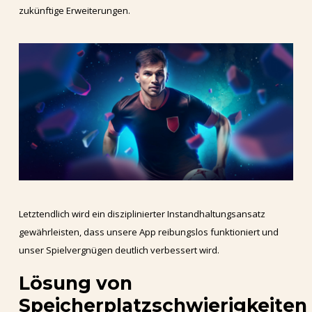
zukünftige Erweiterungen.
Letztendlich wird ein disziplinierter Instandhaltungsansatz
gewährleisten, dass unsere App reibungslos funktioniert und
unser Spielvergnügen deutlich verbessert wird.
Lösung von
Speicherplatzschwierigkeiten