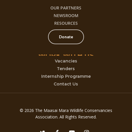
OUR PARTNERS
NEWSROOM
RESOURCES
Donate
WORK
WITH
US
Vacancies
Tenders
Internship Programme
Contact Us
© 2026 The Maasai Mara Wildlife Conservancies
Association. All Rights Reserved.
twitter
facebook
youtube
instagram