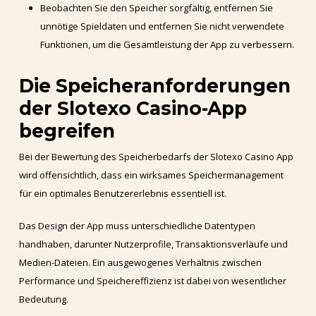
Beobachten Sie den Speicher sorgfältig, entfernen Sie
unnötige Spieldaten und entfernen Sie nicht verwendete
Funktionen, um die Gesamtleistung der App zu verbessern.
Die Speicheranforderungen
der Slotexo Casino-App
begreifen
Bei der Bewertung des Speicherbedarfs der Slotexo Casino App
wird offensichtlich, dass ein wirksames Speichermanagement
für ein optimales Benutzererlebnis essentiell ist.
Das Design der App muss unterschiedliche Datentypen
handhaben, darunter Nutzerprofile, Transaktionsverläufe und
Medien-Dateien. Ein ausgewogenes Verhältnis zwischen
Performance und Speichereffizienz ist dabei von wesentlicher
Bedeutung.