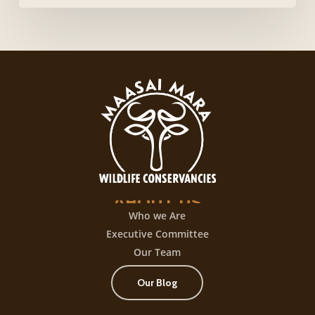
login,
desata
una
experiencia
de
juego
con
+300
título
ABOUT
US
Who we Are
Executive Committee
Our Team
Our Blog