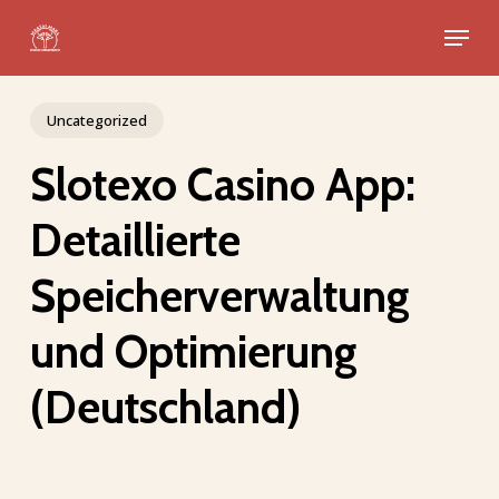
Skip
Menu
to
Close
main
Menu
content
Uncategorized
Slotexo Casino App:
Detaillierte
Speicherverwaltung
und Optimierung
(Deutschland)