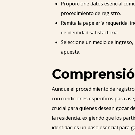
Proporcione datos esencial como 
procedimiento de registro.
Remita la papelería requerida, i
de identidad satisfactoria.
Seleccione un medio de ingreso, 
apuesta.
Comprensión
Aunque el procedimiento de registro 
con condiciones específicos para aseg
crucial para quienes desean gozar de 
la residencia, exigiendo que los par
identidad es un paso esencial para g