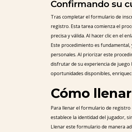
Confirmando su c
Tras completar el formulario de inscr
registro. Esta tarea comienza el pro
precisa y válida. Al hacer clic en el
Este procedimiento es fundamental, y
personales. Al priorizar este proced
disfrutar de su experiencia de juego
oportunidades disponibles, enriquecie
Cómo llenar 
Para llenar el formulario de registr
establece la identidad del jugador, s
Llenar este formulario de manera ad