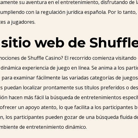
ntamente su aventura en el entretenimiento, disfrutando de
umpliendo con la regulación jurídica española. Por lo tanto
tes a jugadores.
 sitio web de Shuffl
ociones de Shuffle Casino? El recorrido comienza visitando el
inámica experiencia de juego en línea. Se anima a los partic
b para examinar fácilmente las variadas categorías de juego
os puedan localizar prontamente sus títulos preferidos o des
ión hacen más fácil la búsqueda de entretenimientos espec
 ofrecer un apoyo atento, lo que facilita a los participantes 
ión, los participantes pueden gozar de una búsqueda fluida d
mbiente de entretenimiento dinámico.