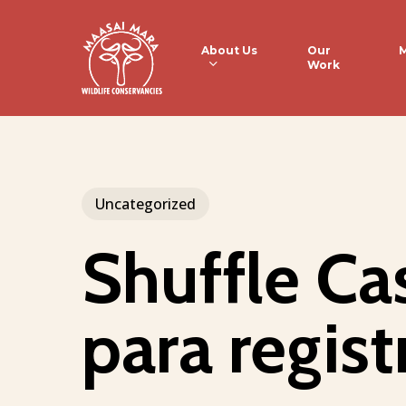
Skip
to
About Us
M
Our
Work
main
content
Uncategorized
Shuffle Cas
para regis