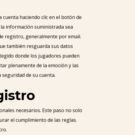
a cuenta haciendo clic en el botón de
a la información suministrada sea
 de registro, generalmente por email.
 que también resguarda sus datos
rotegido donde los jugadores pueden
utar plenamente de la emoción y las
a seguridad de su cuenta.
gistro
sonales necesarios. Este paso no solo
urar el cumplimiento de las reglas.
ro.