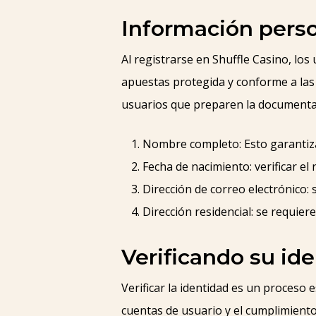
Información perso
Al registrarse en Shuffle Casino, lo
apuestas protegida y conforme a las
usuarios que preparen la documentaci
Nombre completo: Esto garantiz
Fecha de nacimiento: verificar el 
Dirección de correo electrónico: 
Dirección residencial: se requier
Verificando su id
Verificar la identidad es un proceso 
cuentas de usuario y el cumplimiento