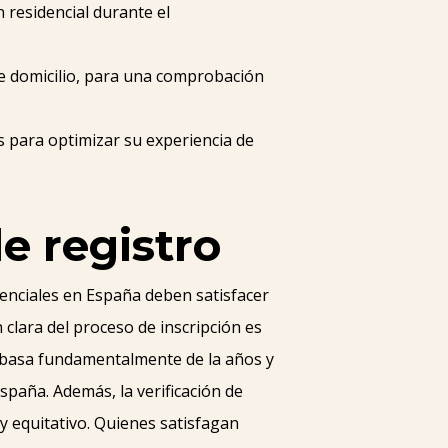
 residencial durante el
 de domicilio, para una comprobación
es para optimizar su experiencia de
e registro
tenciales en España deben satisfacer
 clara del proceso de inscripción es
se basa fundamentalmente de la años y
spaña. Además, la verificación de
y equitativo. Quienes satisfagan