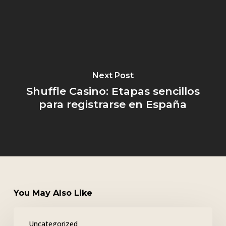
Next Post
Shuffle Casino: Etapas sencillos
para registrarse en España
You May Also Like
Tuohi
Uncategorized