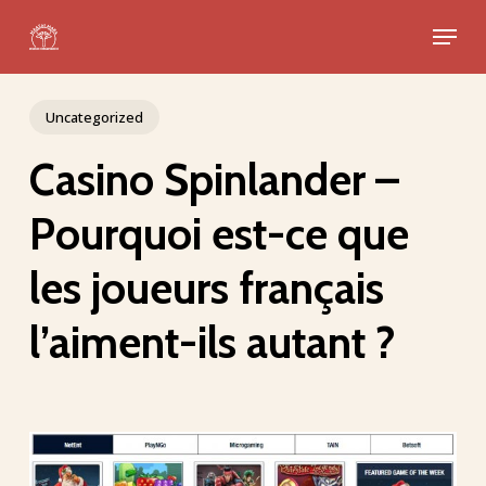
Skip
Menu
to
Close
main
Menu
content
Uncategorized
Casino Spinlander –
Pourquoi est-ce que
les joueurs français
l’aiment-ils autant ?