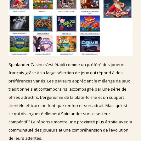
Spinlander Casino s’est établi comme un préféré des joueurs
français grâce à sa large sélection de jeux qui répond à des
préférences variés. Les parieurs apprécient le mélange de jeux
traditionnels et contemporains, accompagné par une série de
offres attractifs. L’ergonomie de la plate-forme et un support
clientèle efficace ne font que renforcer son attrait. Mais qu’est-
ce qui distingue réellement Spinlander sur ce secteur
compétitif ? La réponse montre une proximité plus étroite avec la
communauté des joueurs et une compréhension de l’évolution
de leurs attentes.