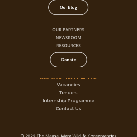
Our Blog
OUR PARTNERS
NEWSROOM
RESOURCES
Donate
WORK
WITH
US
Vacancies
Tenders
Internship Programme
Contact Us
© 2026 The Maasai Mara Wildlife Conservancies