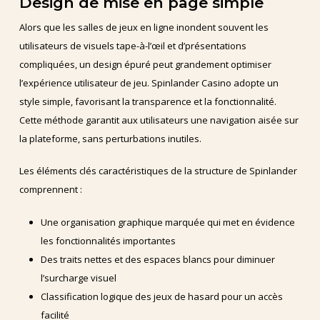
Design de mise en page simple
Alors que les salles de jeux en ligne inondent souvent les
utilisateurs de visuels tape-à-l’œil et d’présentations
compliquées, un design épuré peut grandement optimiser
l’expérience utilisateur de jeu. Spinlander Casino adopte un
style simple, favorisant la transparence et la fonctionnalité.
Cette méthode garantit aux utilisateurs une navigation aisée sur
la plateforme, sans perturbations inutiles.
Les éléments clés caractéristiques de la structure de Spinlander
comprennent :
Une organisation graphique marquée qui met en évidence
les fonctionnalités importantes
Des traits nettes et des espaces blancs pour diminuer
l’surcharge visuel
Classification logique des jeux de hasard pour un accès
facilité