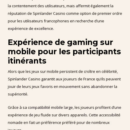
la contentement des utilisateurs, mais affermit également la
réputation de Spinlander Casino comme option de premier ordre
pour les utilisateurs francophones en recherche d’une
expérience de excellence.
Expérience de gaming sur
mobile pour les participants
itinérants
Alors que les jeux sur mobile persistent de croître en célébrité,
Spinlander Casino garantit aux joueurs de France qu’ils peuvent
jouir de leurs jeux favoris en mouvement sans abandonner la
supériorité.
Grâce à sa compatibilité mobile large, les joueurs profitent d’une
expérience de jeu fluide sur divers appareils. Cette accessibilité
nomade en fait un préférence préféré pour de nombreux
joueurs.