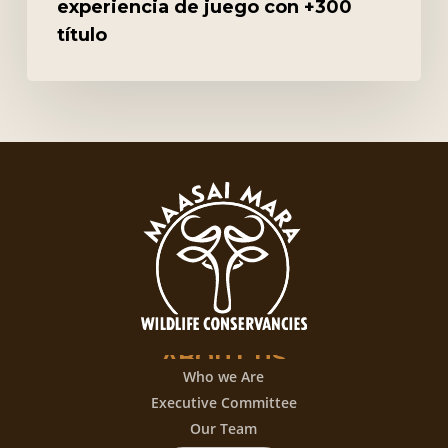
experiencia de juego con +300
Con
título
casino
caliente
login,
desata
una
experiencia
de
juego
con
+300
título
ABOUT
US
Who we Are
Executive Committee
Our Team