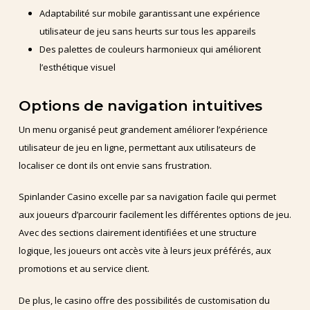
Adaptabilité sur mobile garantissant une expérience
utilisateur de jeu sans heurts sur tous les appareils
Des palettes de couleurs harmonieux qui améliorent
l’esthétique visuel
Options de navigation intuitives
Un menu organisé peut grandement améliorer l’expérience
utilisateur de jeu en ligne, permettant aux utilisateurs de
localiser ce dont ils ont envie sans frustration.
Spinlander Casino excelle par sa navigation facile qui permet
aux joueurs d’parcourir facilement les différentes options de jeu.
Avec des sections clairement identifiées et une structure
logique, les joueurs ont accès vite à leurs jeux préférés, aux
promotions et au service client.
De plus, le casino offre des possibilités de customisation du