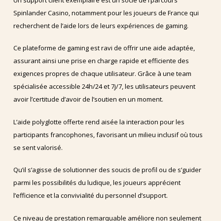
Spinlander Casino, notamment pour les joueurs de France qui
recherchent de l’aide lors de leurs expériences de gaming.
Ce plateforme de gaming est ravi de offrir une aide adaptée,
assurant ainsi une prise en charge rapide et efficiente des
exigences propres de chaque utilisateur. Grâce à une team
spécialisée accessible 24h/24 et 7j/7, les utilisateurs peuvent
avoir l’certitude d’avoir de l’soutien en un moment.
L’aide polyglotte offerte rend aisée la interaction pour les
participants francophones, favorisant un milieu inclusif où tous
se sent valorisé.
Qu’il s’agisse de solutionner des soucis de profil ou de s’guider
parmi les possibilités du ludique, les joueurs apprécient
l’efficience et la convivialité du personnel d’support.
Ce niveau de prestation remarquable améliore non seulement