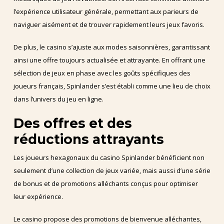
l’expérience utilisateur générale, permettant aux parieurs de
naviguer aisément et de trouver rapidement leurs jeux favoris.
De plus, le casino s’ajuste aux modes saisonnières, garantissant
ainsi une offre toujours actualisée et attrayante. En offrant une
sélection de jeux en phase avec les goûts spécifiques des
joueurs français, Spinlander s’est établi comme une lieu de choix
dans l’univers du jeu en ligne.
Des offres et des
réductions attrayants
Les joueurs hexagonaux du casino Spinlander bénéficient non
seulement d’une collection de jeux variée, mais aussi d’une série
de bonus et de promotions alléchants conçus pour optimiser
leur expérience.
Le casino propose des promotions de bienvenue alléchantes,