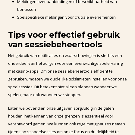
Meldingen over aanbiedingen of beschikbaarheid van
bonussen
Spelspecifieke meldingen voor cruciale evenementen
Tips voor effectief gebruik
van sessiebeheertools
Het gebruik van notificaties en waarschuwingen is slechts een
onderdeel van het zorgen voor een evenwichtige spelervaring
met casino-apps. Om onze sessiebeheertools efficiënt te
gebruiken, moeten we duidelijke tijdslimieten instellen voor onze
speelsessies. Dit betekent niet alleen plannen wanneer we
spelen, maar ook wanneer we stoppen.
Laten we bovendien onze uitgaven zorgvuldig in de gaten
houden; het kennen van onze grenzen is essentieel voor
verantwoord gamen. We kunnen ook regelmatig pauzes nemen
tijdens onze speelsessies om onze focus en duidelijkheid te