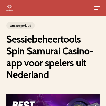
Skip
Menu
to
Close
main
Menu
content
Uncategorized
Sessiebeheertools
Spin Samurai Casino-
app voor spelers uit
Nederland