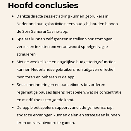
Hoofd conclusies
Dankzij directe sessietracking kunnen gebruikers in
Nederland hun gokactiviteit eenvoudig bijhouden binnen
de Spin Samurai Casino-app.
Spelers kunnen zelf grenzen instellen voor stortingen,
verlies en inzetten om verantwoord speelgedrag te
stimuleren.
Met de weekelijkse en dagelijkse budgetteringsfuncties
kunnen Nederlandse gebruikers hun uitgaven effectief
monitoren en beheren in de app.
Sessieherinneringen en pauzetimers bevorderen
regelmatige pauzes tijdens het spelen, wat de concentratie
en mindfulness ten goede komt.
De app biedt spelers support vanuit de gemeenschap,
zodat ze ervaringen kunnen delen en strategieën kunnen
leren om verantwoord te gamen.