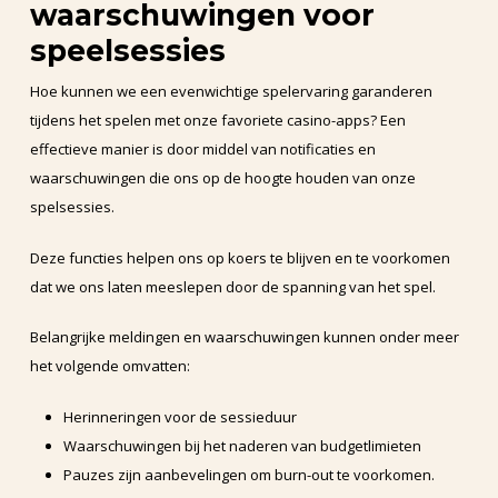
waarschuwingen voor
speelsessies
Hoe kunnen we een evenwichtige spelervaring garanderen
tijdens het spelen met onze favoriete casino-apps? Een
effectieve manier is door middel van notificaties en
waarschuwingen die ons op de hoogte houden van onze
spelsessies.
Deze functies helpen ons op koers te blijven en te voorkomen
dat we ons laten meeslepen door de spanning van het spel.
Belangrijke meldingen en waarschuwingen kunnen onder meer
het volgende omvatten:
Herinneringen voor de sessieduur
Waarschuwingen bij het naderen van budgetlimieten
Pauzes zijn aanbevelingen om burn-out te voorkomen.