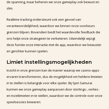
de spanning, maar beheren we onze gameplay ook bewust en
slim.
Realtime tracking ondersteunt ook een gevoel van
verantwoordelijkheid, waardoor we binnen onze voorkeurs
grenzen blijven. Bovendien biedt het waardevolle feedback die
ons helpt onze strategieën te verbeteren. Uiteindelijk wijzigt
deze functie onze interactie met de app, waardoor we bewuster
en gerichter kunnen spelen.
Limiet instellingsmogelijkheden
Inzicht in onze grenzen kan de manier waarop we casino-apps
ervaren transformeren, dus de mogelijkheid om heldere limieten
in te stellen is belangrijk voor elke speler. Bij Spin Samurai
kunnen we onze gameplay aanpassen door stortings-, verlies-
en inzetlimieten in te stellen, waardoor we de controle over onze
speelsessies bewaren.