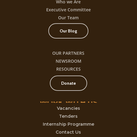
Who we Are
Executive Committee
Our Team
Our Blog
OUR PARTNERS
NEWSROOM
RESOURCES
Donate
WORK
WITH
US
Vacancies
Tenders
Internship Programme
Contact Us