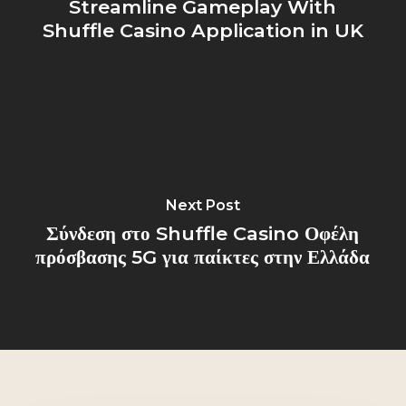
Streamline Gameplay With
Shuffle Casino Application in UK
Next Post
Σύνδεση στο Shuffle Casino Οφέλη
πρόσβασης 5G για παίκτες στην Ελλάδα