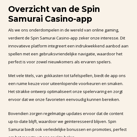
Overzicht van de Spin
Samurai Casino-app
Als we ons onderdompelen in de wereld van online gaming,
verdient de Spin Samurai Casino-app zeker onze interesse. Dit
innovatieve platform integreert een indrukwekkend aanbod aan
spellen met een gebruiksvriendelijke navigatie, waardoor het
perfect is voor zowel nieuwkomers als ervaren spelers.
Met vele titels, van gokkasten tot tafelspellen, biedt de app ons
een ruime keuze voor uiteenlopende voorkeuren en smaken.
Het strakke ontwerp optimaliseert onze spelervaring en zorgt
ervoor dat we onze favorieten eenvoudig kunnen bereiken.
Bovendien zorgen regelmatige updates ervoor dat de content
up-to-date blijft, waardoor we geïnteresseerd blijven. Spin
Samurai biedt ook verleidelijke bonussen en promoties, perfect