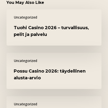
You May Also Like
Tuohi
Uncategorized
Casino
2026
Tuohi Casino 2026 – turvallisuus,
–
pelit ja palvelu
turvallisuus,
pelit
ja
Possu
palvelu
Uncategorized
Casino
2026:
Possu Casino 2026: täydellinen
täydellinen
alusta-arvio
alusta-
arvio
Empieza
Uncategorized
a