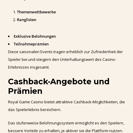
Themenwettbewerbe
Ranglisten
Exklusive Belohnungen
Teilnahmeprämien
Diese saisonalen Events tragen erheblich zur Zufriedenheit der
Spieler bei und steigern den Unterhaltungswert des Casino-
Erlebnisses insgesamt.
Cashback-Angebote und
Prämien
Royal Game Casino bietet attraktive Cashback-Möglichkeiten, die
das Spielerlebnis bereichern.
Das stufenweise Belohnungssystem ermöglicht es den Spielern,
bessere Vorteile zu erhalten, je aktiver sie die Plattform nutzen.