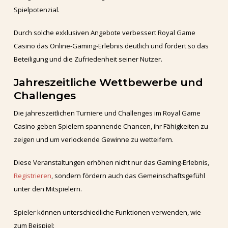
Spielpotenzial.
Durch solche exklusiven Angebote verbessert Royal Game
Casino das Online-Gaming-Erlebnis deutlich und fördert so das
Beteiligung und die Zufriedenheit seiner Nutzer.
Jahreszeitliche Wettbewerbe und
Challenges
Die jahreszeitlichen Turniere und Challenges im Royal Game
Casino geben Spielern spannende Chancen, ihr Fähigkeiten zu
zeigen und um verlockende Gewinne zu wetteifern.
Diese Veranstaltungen erhöhen nicht nur das Gaming-Erlebnis,
Registrieren
, sondern fördern auch das Gemeinschaftsgefühl
unter den Mitspielern.
Spieler können unterschiedliche Funktionen verwenden, wie
zum Beispiel: