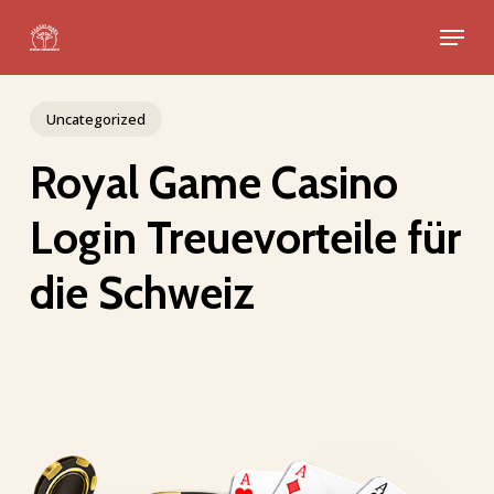
Skip
Menu
to
Close
main
Menu
content
Uncategorized
Royal Game Casino
Login Treuevorteile für
die Schweiz