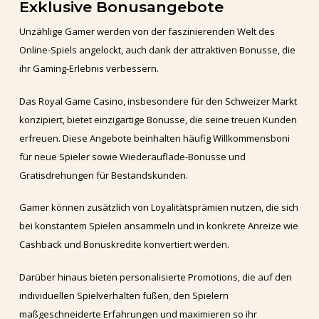
Exklusive Bonusangebote
Unzählige Gamer werden von der faszinierenden Welt des
Online-Spiels angelockt, auch dank der attraktiven Bonusse, die
ihr Gaming-Erlebnis verbessern.
Das Royal Game Casino, insbesondere für den Schweizer Markt
konzipiert, bietet einzigartige Bonusse, die seine treuen Kunden
erfreuen. Diese Angebote beinhalten häufig Willkommensboni
für neue Spieler sowie Wiederauflade-Bonusse und
Gratisdrehungen für Bestandskunden.
Gamer können zusätzlich von Loyalitätsprämien nutzen, die sich
bei konstantem Spielen ansammeln und in konkrete Anreize wie
Cashback und Bonuskredite konvertiert werden.
Darüber hinaus bieten personalisierte Promotions, die auf den
individuellen Spielverhalten fußen, den Spielern
maßgeschneiderte Erfahrungen und maximieren so ihr