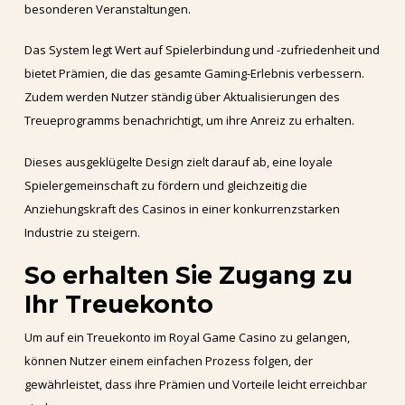
besonderen Veranstaltungen.
Das System legt Wert auf Spielerbindung und -zufriedenheit und
bietet Prämien, die das gesamte Gaming-Erlebnis verbessern.
Zudem werden Nutzer ständig über Aktualisierungen des
Treueprogramms benachrichtigt, um ihre Anreiz zu erhalten.
Dieses ausgeklügelte Design zielt darauf ab, eine loyale
Spielergemeinschaft zu fördern und gleichzeitig die
Anziehungskraft des Casinos in einer konkurrenzstarken
Industrie zu steigern.
So erhalten Sie Zugang zu
Ihr Treuekonto
Um auf ein Treuekonto im Royal Game Casino zu gelangen,
können Nutzer einem einfachen Prozess folgen, der
gewährleistet, dass ihre Prämien und Vorteile leicht erreichbar