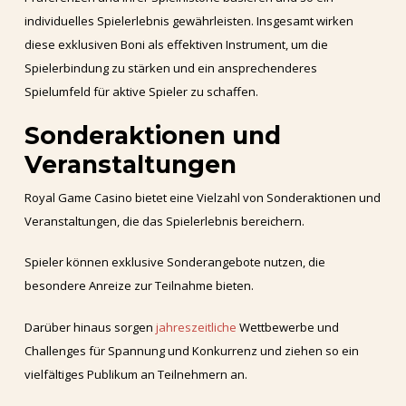
individuelles Spielerlebnis gewährleisten. Insgesamt wirken
diese exklusiven Boni als effektiven Instrument, um die
Spielerbindung zu stärken und ein ansprechenderes
Spielumfeld für aktive Spieler zu schaffen.
Sonderaktionen und
Veranstaltungen
Royal Game Casino bietet eine Vielzahl von Sonderaktionen und
Veranstaltungen, die das Spielerlebnis bereichern.
Spieler können exklusive Sonderangebote nutzen, die
besondere Anreize zur Teilnahme bieten.
Darüber hinaus sorgen
jahreszeitliche
Wettbewerbe und
Challenges für Spannung und Konkurrenz und ziehen so ein
vielfältiges Publikum an Teilnehmern an.