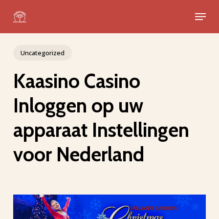
Skip
Menu
to
Close
main
Menu
content
Uncategorized
Kaasino Casino
Inloggen op uw
apparaat Instellingen
voor Nederland