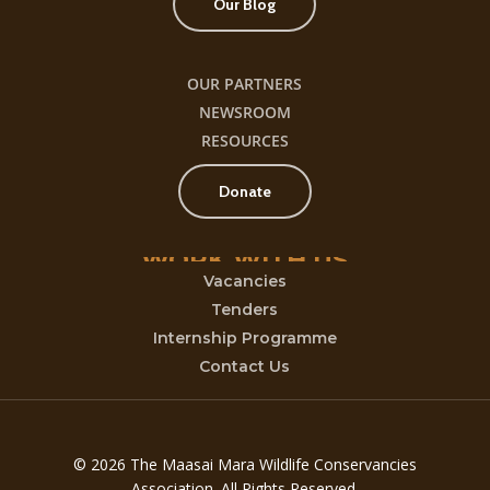
Our Blog
OUR PARTNERS
NEWSROOM
RESOURCES
Donate
WORK
WITH
US
Vacancies
Tenders
Internship Programme
Contact Us
© 2026 The Maasai Mara Wildlife Conservancies
Association. All Rights Reserved.