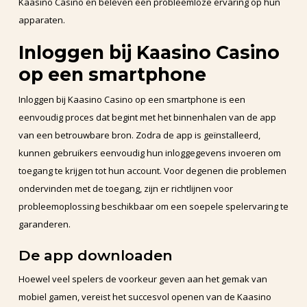
Kaasino Casino en beleven een probleemloze ervaring op hun
apparaten.
Inloggen bij Kaasino Casino
op een smartphone
Inloggen bij Kaasino Casino op een smartphone is een
eenvoudig proces dat begint met het binnenhalen van de app
van een betrouwbare bron. Zodra de app is geïnstalleerd,
kunnen gebruikers eenvoudig hun inloggegevens invoeren om
toegang te krijgen tot hun account. Voor degenen die problemen
ondervinden met de toegang, zijn er richtlijnen voor
probleemoplossing beschikbaar om een soepele spelervaring te
garanderen.
De app downloaden
Hoewel veel spelers de voorkeur geven aan het gemak van
mobiel gamen, vereist het succesvol openen van de Kaasino