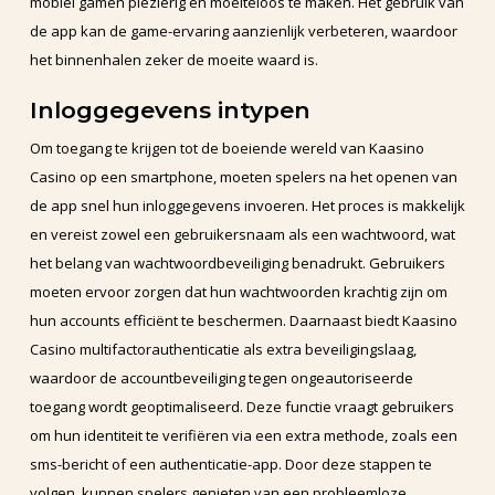
mobiel gamen plezierig en moeiteloos te maken. Het gebruik van
de app kan de game-ervaring aanzienlijk verbeteren, waardoor
het binnenhalen zeker de moeite waard is.
Inloggegevens intypen
Om toegang te krijgen tot de boeiende wereld van Kaasino
Casino op een smartphone, moeten spelers na het openen van
de app snel hun inloggegevens invoeren. Het proces is makkelijk
en vereist zowel een gebruikersnaam als een wachtwoord, wat
het belang van wachtwoordbeveiliging benadrukt. Gebruikers
moeten ervoor zorgen dat hun wachtwoorden krachtig zijn om
hun accounts efficiënt te beschermen. Daarnaast biedt Kaasino
Casino multifactorauthenticatie als extra beveiligingslaag,
waardoor de accountbeveiliging tegen ongeautoriseerde
toegang wordt geoptimaliseerd. Deze functie vraagt gebruikers
om hun identiteit te verifiëren via een extra methode, zoals een
sms-bericht of een authenticatie-app. Door deze stappen te
volgen, kunnen spelers genieten van een probleemloze