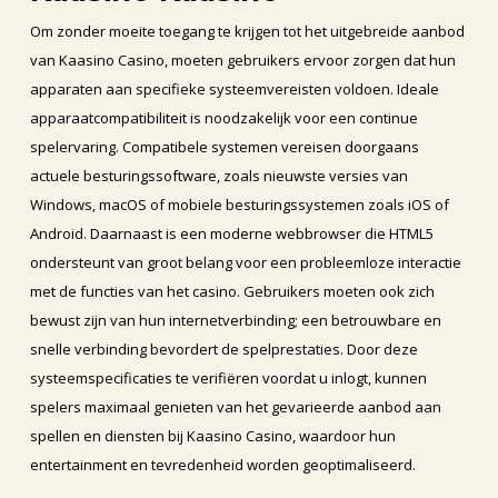
Om zonder moeite toegang te krijgen tot het uitgebreide aanbod
van Kaasino Casino, moeten gebruikers ervoor zorgen dat hun
apparaten aan specifieke systeemvereisten voldoen. Ideale
apparaatcompatibiliteit is noodzakelijk voor een continue
spelervaring. Compatibele systemen vereisen doorgaans
actuele besturingssoftware, zoals nieuwste versies van
Windows, macOS of mobiele besturingssystemen zoals iOS of
Android. Daarnaast is een moderne webbrowser die HTML5
ondersteunt van groot belang voor een probleemloze interactie
met de functies van het casino. Gebruikers moeten ook zich
bewust zijn van hun internetverbinding; een betrouwbare en
snelle verbinding bevordert de spelprestaties. Door deze
systeemspecificaties te verifiëren voordat u inlogt, kunnen
spelers maximaal genieten van het gevarieerde aanbod aan
spellen en diensten bij Kaasino Casino, waardoor hun
entertainment en tevredenheid worden geoptimaliseerd.