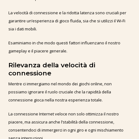
La velocità di connessione e la ridotta latenza sono cruciali per
garantire un’esperienza di gioco fluida, sia che si utilizzi il Wi-Fi
sia i dati mobili.
Esaminiamo in che modo questi fattori influenzano il nostro
gameplay e il piacere generale.
Rilevanza della velocità di
connessione
Mentre ci immergiamo nel mondo dei giochi online, non
possiamo ignorare il ruolo cruciale che la rapidità della
connessione gioca nella nostra esperienza totale.
La connessione Internet veloce non solo ottimizza il nostro
piacere, ma assicura anche l’stabilità della connessione,
consentendoci di immergerci in ogni giro e ogni mischiamento
senza interruzioni.