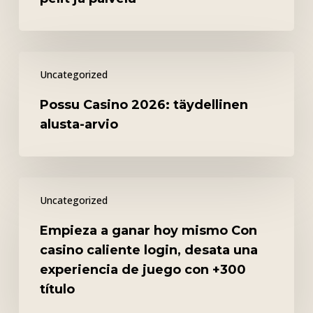
turvallisuus,
pelit
ja
Possu
palvelu
Uncategorized
Casino
2026:
Possu Casino 2026: täydellinen
täydellinen
alusta-arvio
alusta-
arvio
Empieza
Uncategorized
a
ganar
Empieza a ganar hoy mismo Con
hoy
casino caliente login, desata una
mismo
experiencia de juego con +300
Con
título
casino
caliente