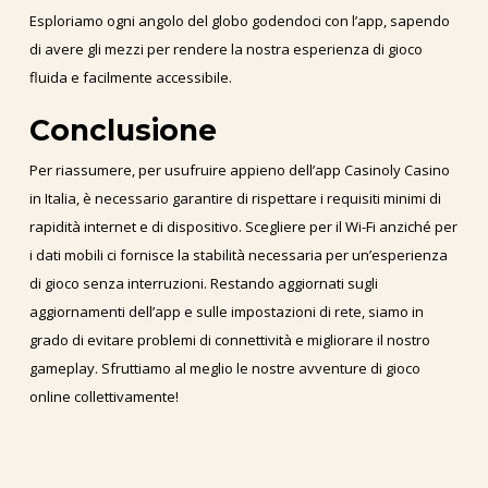
Esploriamo ogni angolo del globo godendoci con l’app, sapendo
di avere gli mezzi per rendere la nostra esperienza di gioco
fluida e facilmente accessibile.
Conclusione
Per riassumere, per usufruire appieno dell’app Casinoly Casino
in Italia, è necessario garantire di rispettare i requisiti minimi di
rapidità internet e di dispositivo. Scegliere per il Wi-Fi anziché per
i dati mobili ci fornisce la stabilità necessaria per un’esperienza
di gioco senza interruzioni. Restando aggiornati sugli
aggiornamenti dell’app e sulle impostazioni di rete, siamo in
grado di evitare problemi di connettività e migliorare il nostro
gameplay. Sfruttiamo al meglio le nostre avventure di gioco
online collettivamente!