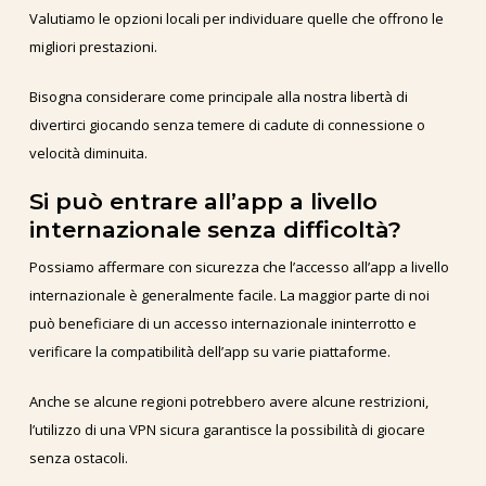
Valutiamo le opzioni locali per individuare quelle che offrono le
migliori prestazioni.
Bisogna considerare come principale alla nostra libertà di
divertirci giocando senza temere di cadute di connessione o
velocità diminuita.
Si può entrare all’app a livello
internazionale senza difficoltà?
Possiamo affermare con sicurezza che l’accesso all’app a livello
internazionale è generalmente facile. La maggior parte di noi
può beneficiare di un accesso internazionale ininterrotto e
verificare la compatibilità dell’app su varie piattaforme.
Anche se alcune regioni potrebbero avere alcune restrizioni,
l’utilizzo di una VPN sicura garantisce la possibilità di giocare
senza ostacoli.