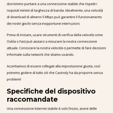
dovremmo puntare a una connessione stabile che rispetti i
requisiti minimi di larghezza di banda. Idealmente, una velocità
di download di almeno 5 Mbps può garantire il funzionamento
dei nostri giochi senza inopportune interruzioni.
Prima di iniziare, usare strumenti di verifica della velocità come
Ookla o Fast può aiutarci a misurare la nostra connessione
attuale. Conoscere la nostra velocità ci permette di fare decisioni
informate sulla network che stiamo usando.
Accertiamoci di essere collegati alla impostazione giusta, così
potremo godere di tutto ciò che Casinoly ha da proporre senza
problemi!
Specifiche del dispositivo
raccomandate
Una connessione Internet stabile è solo l’inizio; avere delle