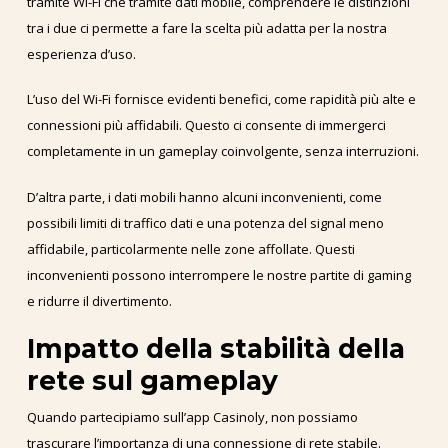
tramite Wi-Fi che tramite dati mobile, comprendere le distinzioni
tra i due ci permette a fare la scelta più adatta per la nostra
esperienza d’uso.
L’uso del Wi-Fi fornisce evidenti benefici, come rapidità più alte e
connessioni più affidabili. Questo ci consente di immergerci
completamente in un gameplay coinvolgente, senza interruzioni.
D’altra parte, i dati mobili hanno alcuni inconvenienti, come
possibili limiti di traffico dati e una potenza del signal meno
affidabile, particolarmente nelle zone affollate. Questi
inconvenienti possono interrompere le nostre partite di gaming
e ridurre il divertimento.
Impatto della stabilità della
rete sul gameplay
Quando partecipiamo sull’app Casinoly, non possiamo
trascurare l’importanza di una connessione di rete stabile.