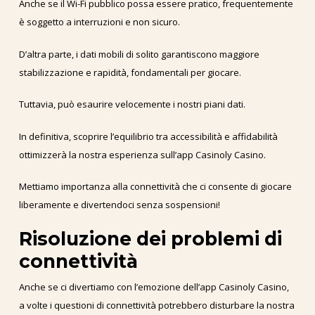
Anche se il Wi-Fi pubblico possa essere pratico, frequentemente
è soggetto a interruzioni e non sicuro.
D’altra parte, i dati mobili di solito garantiscono maggiore
stabilizzazione e rapidità, fondamentali per giocare.
Tuttavia, può esaurire velocemente i nostri piani dati.
In definitiva, scoprire l’equilibrio tra accessibilità e affidabilità
ottimizzerà la nostra esperienza sull’app Casinoly Casino.
Mettiamo importanza alla connettività che ci consente di giocare
liberamente e divertendoci senza sospensioni!
Risoluzione dei problemi di
connettività
Anche se ci divertiamo con l’emozione dell’app Casinoly Casino,
a volte i questioni di connettività potrebbero disturbare la nostra