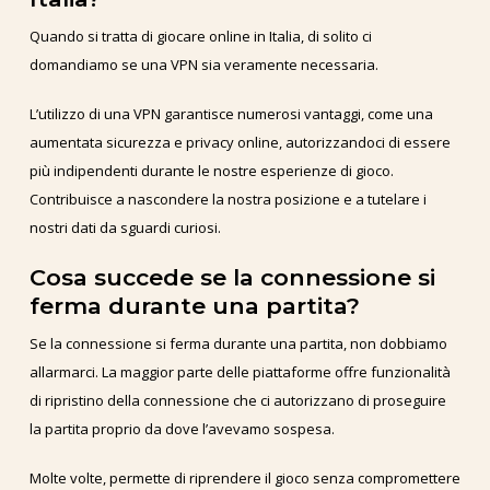
Quando si tratta di giocare online in Italia, di solito ci
domandiamo se una VPN sia veramente necessaria.
L’utilizzo di una VPN garantisce numerosi vantaggi, come una
aumentata sicurezza e privacy online, autorizzandoci di essere
più indipendenti durante le nostre esperienze di gioco.
Contribuisce a nascondere la nostra posizione e a tutelare i
nostri dati da sguardi curiosi.
Cosa succede se la connessione si
ferma durante una partita?
Se la connessione si ferma durante una partita, non dobbiamo
allarmarci. La maggior parte delle piattaforme offre funzionalità
di ripristino della connessione che ci autorizzano di proseguire
la partita proprio da dove l’avevamo sospesa.
Molte volte, permette di riprendere il gioco senza compromettere