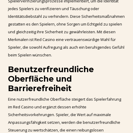
Spielerverifizierungsprozesse implementiert, um die Identität
jedes Spielers zu verifizieren und Täuschung oder
Identitätsdiebstahl zu verhindern. Diese Sicherheitsmaßnahmen
gestatten es den Spielern, ohne Sorgen um Echtgeld zu spielen
und gleichzeitig ihre Sicherheit zu gewährleisten. Mit diesen
Merkmalen ist Red Casino eine vertrauenswürdige Wahl für
Spieler, die sowohl Aufregung als auch ein beruhigendes Gefühl
beim Spielen wünschen.
Benutzerfreundliche
Oberfläche und
Barrierefreiheit
Eine nutzerfreundliche Oberfläche steigert das Spielerfahrung
im Red Casino und ergänzt dessen erhöhte
Sicherheitsvorkehrungen. Spieler, die Wert auf maximale
Anpassungsfähigkeit setzen, werden die benutzerfreundliche
Steuerung zu wertschätzen, die einen reibungslosen