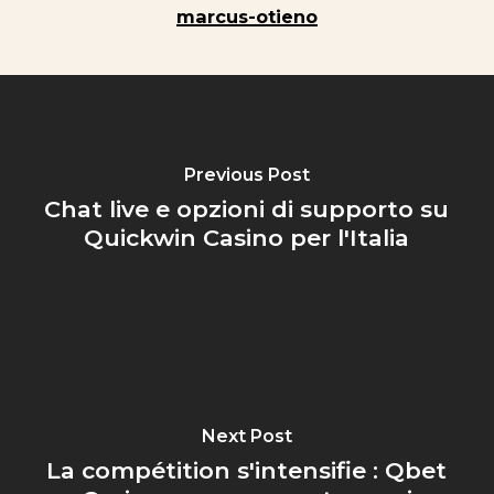
marcus-otieno
Previous Post
Chat live e opzioni di supporto su
Quickwin Casino per l'Italia
Next Post
La compétition s'intensifie : Qbet