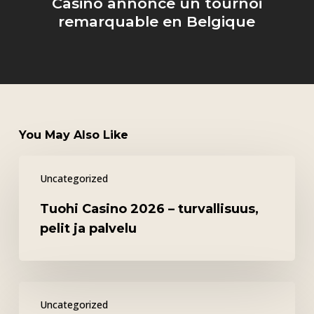
Casino annonce un tournoi
remarquable en Belgique
You May Also Like
Tuohi
Uncategorized
Casino
2026
Tuohi Casino 2026 – turvallisuus,
–
pelit ja palvelu
turvallisuus,
pelit
ja
Possu
palvelu
Uncategorized
Casino