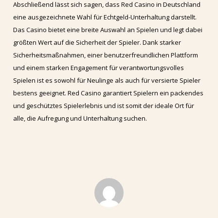
Abschließend lässt sich sagen, dass Red Casino in Deutschland
eine ausgezeichnete Wahl für Echtgeld-Unterhaltung darstellt.
Das Casino bietet eine breite Auswahl an Spielen und legt dabei
größten Wert auf die Sicherheit der Spieler. Dank starker
Sicherheitsmaßnahmen, einer benutzerfreundlichen Plattform
und einem starken Engagement für verantwortungsvolles
Spielen ist es sowohl für Neulinge als auch für versierte Spieler
bestens geeignet. Red Casino garantiert Spielern ein packendes
und geschütztes Spielerlebnis und ist somit der ideale Ort für
alle, die Aufregung und Unterhaltung suchen.