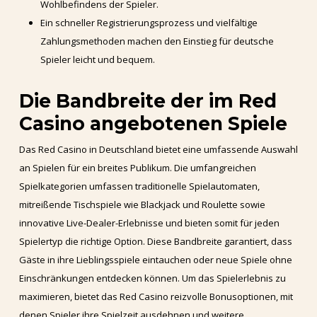
Wohlbefindens der Spieler.
Ein schneller Registrierungsprozess und vielfältige
Zahlungsmethoden machen den Einstieg für deutsche
Spieler leicht und bequem.
Die Bandbreite der im Red
Casino angebotenen Spiele
Das Red Casino in Deutschland bietet eine umfassende Auswahl
an Spielen für ein breites Publikum. Die umfangreichen
Spielkategorien umfassen traditionelle Spielautomaten,
mitreißende Tischspiele wie Blackjack und Roulette sowie
innovative Live-Dealer-Erlebnisse und bieten somit für jeden
Spielertyp die richtige Option. Diese Bandbreite garantiert, dass
Gäste in ihre Lieblingsspiele eintauchen oder neue Spiele ohne
Einschränkungen entdecken können. Um das Spielerlebnis zu
maximieren, bietet das Red Casino reizvolle Bonusoptionen, mit
denen Spieler ihre Spielzeit ausdehnen und weitere