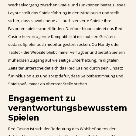
Wechselvorgang zwischen Spiele und Funktionen bietet. Dieses
Layout stellt das Spielerfahrung in den Mittelpunkt und stellt
sicher, dass sowohl neue als auch versierte Spieler ihre
Favoritenspiele schnell finden. Darüber hinaus bietet das Red
Casino hervorragende Kompatibilität mit mobilen Geräten,
sodass Spieler auch mobil ungestört zocken. Ob Handy oder
Tablet – die Website bleibt immer verfügbar und bietet Spielern
mühelosen Zugang auf vielseitige Unterhaltung. Im digitalen
Zeitalter unterscheidet sich das Red Casino durch sein Einsatz
für Inklusion aus und sorgt dafür, dass Selbstbestimmung und
Spielspaß immer an oberster Stelle stehen.
Engagement zu
verantwortungsbewusstem
Spielen
Red Casino ist sich der Bedeutung des Wohlbefindens der