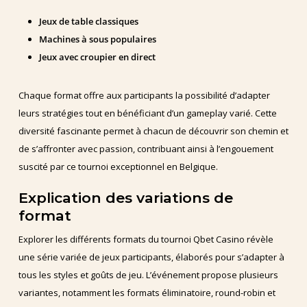
Jeux de table classiques
Machines à sous populaires
Jeux avec croupier en direct
Chaque format offre aux participants la possibilité d’adapter
leurs stratégies tout en bénéficiant d’un gameplay varié. Cette
diversité fascinante permet à chacun de découvrir son chemin et
de s’affronter avec passion, contribuant ainsi à l’engouement
suscité par ce tournoi exceptionnel en Belgique.
Explication des variations de
format
Explorer les différents formats du tournoi Qbet Casino révèle
une série variée de jeux participants, élaborés pour s’adapter à
tous les styles et goûts de jeu. L’événement propose plusieurs
variantes, notamment les formats éliminatoire, round-robin et