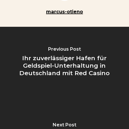
marcus-otieno
Previous Post
Ihr zuverlässiger Hafen für
Geldspiel-Unterhaltung in
Deutschland mit Red Casino
Next Post