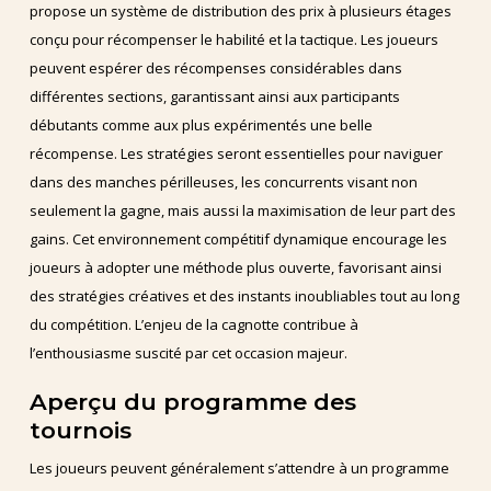
propose un système de distribution des prix à plusieurs étages
conçu pour récompenser le habilité et la tactique. Les joueurs
peuvent espérer des récompenses considérables dans
différentes sections, garantissant ainsi aux participants
débutants comme aux plus expérimentés une belle
récompense. Les stratégies seront essentielles pour naviguer
dans des manches périlleuses, les concurrents visant non
seulement la gagne, mais aussi la maximisation de leur part des
gains. Cet environnement compétitif dynamique encourage les
joueurs à adopter une méthode plus ouverte, favorisant ainsi
des stratégies créatives et des instants inoubliables tout au long
du compétition. L’enjeu de la cagnotte contribue à
l’enthousiasme suscité par cet occasion majeur.
Aperçu du programme des
tournois
Les joueurs peuvent généralement s’attendre à un programme