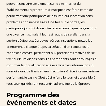
peuvent s’inscrire simplement sur le site internet du
établissement. La procédure d’inscription est facile et rapide,
permettant aux participants de assurer leur inscription sans
problèmes non nécessaires. Une fois sur le portail, les
participants jouiront d’une interface ergonomique conçue pour
une vivance maximale. Il leur est requis de se aller dans la
section dédiée aux épreuves, où des instructions nettes les
orienteront à chaque étape. La création d’un compte ou la
connexion est vite, permettant aux participants motivés de se
fixer sur leurs dispositions. Les participants sont encouragés à
confirmer leur qualification et à examiner les informations du
tournoi avant de finaliser leur inscription. Grâce à ce mécanisme
performant, le casino Qbet désire faire le tournoi accessible à
tous ceux qui désirent ressentir l’adrénaline de la épreuve.
Programme des
événements et dates