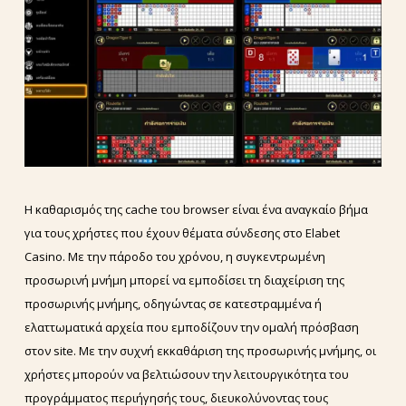
Η καθαρισμός της cache του browser είναι ένα αναγκαίο βήμα
για τους χρήστες που έχουν θέματα σύνδεσης στο Elabet
Casino. Με την πάροδο του χρόνου, η συγκεντρωμένη
προσωρινή μνήμη μπορεί να εμποδίσει τη διαχείριση της
προσωρινής μνήμης, οδηγώντας σε κατεστραμμένα ή
ελαττωματικά αρχεία που εμποδίζουν την ομαλή πρόσβαση
στον site. Με την συχνή εκκαθάριση της προσωρινής μνήμης, οι
χρήστες μπορούν να βελτιώσουν την λειτουργικότητα του
προγράμματος περιήγησής τους, διευκολύνοντας τους