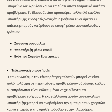
μπορεί να διευκρινίσει και να επιλύσει αποτελεσματικά αυτά τα
προβλήματα. Το Elabet Casino προσφέρει πολλαπλά κανάλια
υποστήριξης, εξασφαλίζοντας ότι η βοήθεια είναι άμεσα. Οι
παίκτες μπορούν να έρθουν σε επαφή μέσω των ακόλουθων
τρόπων:
Ζωντανή συνομιλία
Υποστήριξη μέσω email
Ενότητα Συχνών Ερωτήσεων
Τηλεφωνική υποστήριξη
Η επικοινωνία με την εξυπηρέτηση πελατών μπορεί να είναι
πολύ πολύτιμη σε περιπτώσεις προβλημάτων σύνδεσης, καθώς
οι εκπρόσωποι είναι ειδικευμένοι να χειρίζονται τα
προβλήματα γρήγορα. Η εκμετάλλευση αυτών των καναλιών
υποστήριξης μπορεί να αναβαθμίσει την εμπειρία των χρηστών
και να επιτρέψει την ομαλή πρόσβαση στην πλατφόρμα.