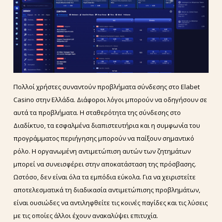
Πολλοί χρήστες συναντούν προβλήματα σύνδεσης στο Elabet
Casino στην Ελλάδα. Διάφοροι λόγοι μπορούν να οδηγήσουν σε
αυτά τα προβλήματα. Η σταθερότητα της σύνδεσης στο
Διαδίκτυο, τα εσφαλμένα διαπιστευτήρια και η συμφωνία του
προγράμματος περιήγησης μπορούν να παίξουν σημαντικό
ρόλο. Η οργανωμένη αντιμετώπιση αυτών των ζητημάτων
μπορεί να συνεισφέρει στην αποκατάσταση της πρόσβασης.
Ωστόσο, δεν είναι όλα τα εμπόδια εύκολα. Για να χειριστείτε
αποτελεσματικά τη διαδικασία αντιμετώπισης προβλημάτων,
είναι ουσιώδες να αντιληφθείτε τις κοινές παγίδες και τις λύσεις
με τις οποίες άλλοι έχουν ανακαλύψει επιτυχία.