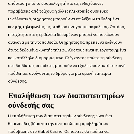
απόσταση από το δρομολογητή και τις ενδεχόμενες
παραβάσεις από τοίχους ή άλλες ηλεκτρικές συσκευές.
Εναλλακτικά, οι χρήστες μπορούν να επιλέξουν τα δεδομένα
κινητής τηλεφωνίας ως σταθερό αντίγραφο ασφαλείας. Ωστόσο,
η ταχύτητα και η εμβέλεια δεδομένων μπορεί να ποικίλλουν
ανάλογα με την τοποθεσία. Οι χρήστες θα πρέπει να ελέγξουν
ότι τα δεδομένα κινητής τηλεφωνίας τους είναι ενεργοποιημένα
και κατάλληλα διαμορφωμένα. Ελέγχοντας πρώτα τη σύνδεση
στο διαδίκτυο, οι παίκτες μπορούν να εξαλείψουν αυτό το κοινό
πρόβλημα, ανοίγοντας το δρόμο για μια ομαλή εμπειρία
σύνδεσης.
Επαλήθευση των διαπιστευτηρίων
σύνδεσής σας
Η επαλήθευση των διαπιστευτηρίων σύνδεσης είναι ένα
θεμελιώδες βήμα για την αντιμετώπιση προβλημάτων
πρόσβασης στο Elabet Casino. Οι παίκτες θα πρέπει να