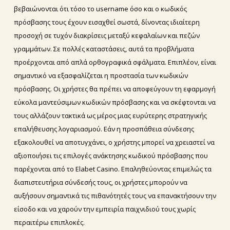
βεβαιώνονται ότι τόσο το username όσο και ο κωδικός
πρόσβασης τους έχουν εισαχθεί σωστά, δίνοντας ιδιαίτερη
προσοχή σε τυχόν διακρίσεις μεταξύ κεφαλαίων και πεζών
γραμμάτων. Σε πολλές καταστάσεις, αυτά τα προβλήματα
προέρχονται από απλά ορθογραφικά σφάλματα. Επιπλέον, είναι
σημαντικό να εξασφαλίζεται η προστασία των κωδικών
πρόσβασης. Οι χρήστες θα πρέπει να αποφεύγουν τη εφαρμογή
εύκολα μαντεύσιμων κωδικών πρόσβασης και να σκέφτονται να
τους αλλάζουν τακτικά ως μέρος μιας ευρύτερης στρατηγικής
επαλήθευσης λογαριασμού. Εάν η προσπάθεια σύνδεσης
εξακολουθεί να αποτυγχάνει, ο χρήστης μπορεί να χρειαστεί να
αξιοποιήσει τις επιλογές ανάκτησης κωδικού πρόσβασης που
παρέχονται από το Elabet Casino. Επαληθεύοντας επιμελώς τα
διαπιστευτήρια σύνδεσής τους, οι χρήστες μπορούν να
αυξήσουν σημαντικά τις πιθανότητές τους να επανακτήσουν την
είσοδο και να χαρούν την εμπειρία παιχνιδιού τους χωρίς
περαιτέρω επιπλοκές.