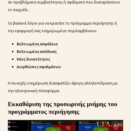
σε προβλήματα συμβατότητας ή σφάλματα που διαταράσσουν
το παιχνίδι.
Οι βασικοί λόγοι για να κρατάτε το πρόγραμμα περιήγησης ή
την εφαρμογή σας ενημερωμένο περιλαμβάνουν:
Βελτιωμένη ασφάλεια
Βελτιωμένη απόδοση
Νέες δυνατότητες
Διορθώσεις σφαλμάτων
Η συνεχής ενημέρωση διασφαλίζει άψογη αλληλεπίδραση με
την ηλεκτρονική πλατφόρμα.
Εκκαθάριση της προσωρινής μνήμης του
προγράμματος περιήγησης