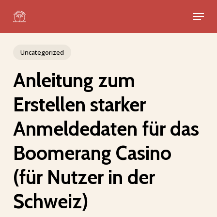
Skip
Menu
to
Close
main
Menu
content
Uncategorized
Anleitung zum
Erstellen starker
Anmeldedaten für das
Boomerang Casino
(für Nutzer in der
Schweiz)