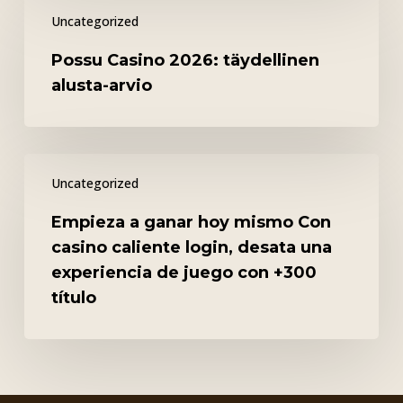
Possu
palvelu
Uncategorized
Casino
2026:
Possu Casino 2026: täydellinen
täydellinen
alusta-arvio
alusta-
arvio
Empieza
Uncategorized
a
ganar
Empieza a ganar hoy mismo Con
hoy
casino caliente login, desata una
mismo
experiencia de juego con +300
Con
título
casino
caliente
login,
desata
una