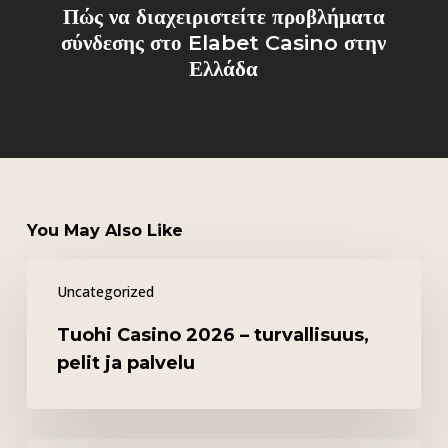
Πώς να διαχειριστείτε προβλήματα
σύνδεσης στο Elabet Casino στην
Ελλάδα
You May Also Like
Tuohi
Uncategorized
Casino
2026
Tuohi Casino 2026 – turvallisuus,
–
pelit ja palvelu
turvallisuus,
pelit
ja