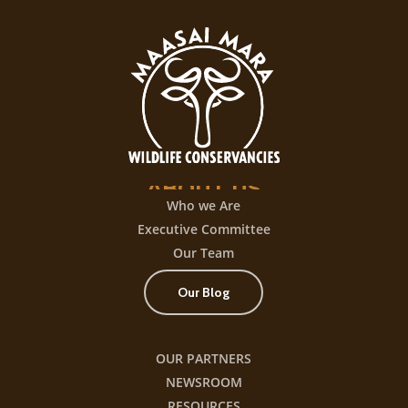
experiencia
de
juego
con
+300
título
ABOUT
US
Who we Are
Executive Committee
Our Team
Our Blog
OUR PARTNERS
NEWSROOM
RESOURCES